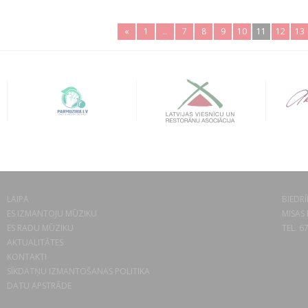
«
1
..
7
8
9
10
11
12
13
LAIPA
BIEDRĪ
ES IZMANTOJU MŪZIKU
MISAS 
ES RADU MŪZIKU
TEL. 6
AKTUALITĀTES
KONTAKTI
SĪKDATŅU IZMANTOŠANAS POLITIKA
DATU APSTRĀDE