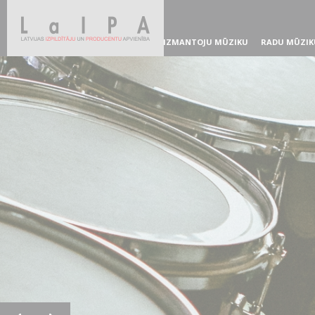
IZMANTOJU MŪZIKU
RADU MŪZIK