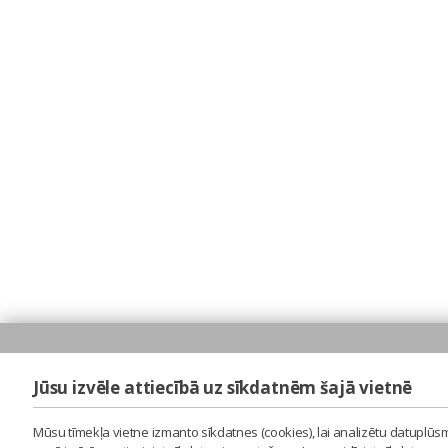
Jūsu izvēle attiecībā uz sīkdatnēm šajā vietnē
Mūsu tīmekļa vietne izmanto sīkdatnes (cookies), lai analizētu datuplūsm