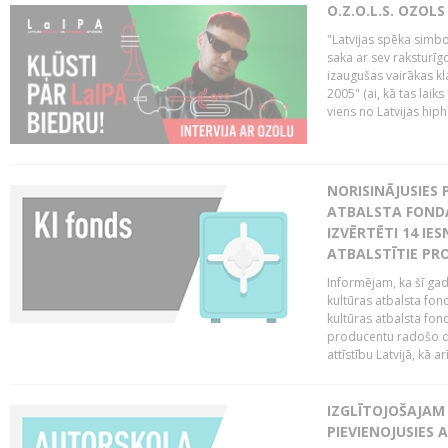
O.Z.O.L.S. OZOL
"Latvijas spēka simbol
saka ar sev raksturīgo
izaugušas vairākas k
2005" (ai, kā tas laik
viens no Latvijas hiph
NORISINĀJUSIES 
ATBALSTA FONDA
IZVĒRTĒTI 14 IES
ATBALSTĪTIE PRO
Informējam, ka šī gad
kultūras atbalsta fon
kultūras atbalsta fond
producentu radošo da
attīstību Latvijā, kā a
IZGLĪTOJOŠAJAM
PIEVIENOJUSIES 