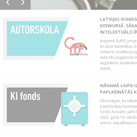
LATVIJAS IESNIE
KONKURSĀ. SĀKA
INTELEKTUĀLO Ī
Kopumā EUIPO projektu
Eiropas Savienības, be
rudenī ir uzsākta pro
laikā tiks sagatavoti
augstskolu studentie
skaitā...
NĀKAMĀ LAIPA I
PAPLAŠINĀTĀS KO
Informējam, ka nākamā
paplašinātās komisija
10:00. Aicinām LaIPA 
2023. gada 10. oktobr
adresi: laipa@laipa.or