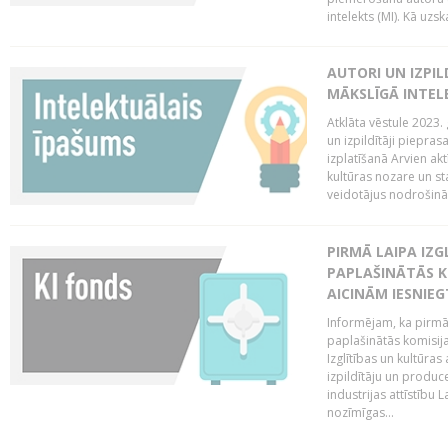
intelekts (MI). Kā uzs
AUTORI UN IZPIL
MĀKSLĪGĀ INTEL
Atklāta vēstule 2023. 
un izpildītāji piepras
izplatīšanā Arvien ak
kultūras nozare un st
veidotājus nodrošināt 
PIRMĀ LAIPA IZ
PAPLAŠINĀTĀS KO
AICINĀM IESNIEG
Informējam, ka pirmā 
paplašinātās komisija
Izglītības un kultūras
izpildītāju un produc
industrijas attīstību L
nozīmīgas...