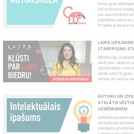
Pirms gada atklātajam
kas nodrošina iespēj
par autortiesībām un 
papildinot saturu ar
Projektu ar Eiropas Sa
LAIPA IZPILDDIR
STARPPOSMS STA
Mērķtiecīga, neatlaidī
vārdi, kuri raksturo L
izpilddirektori Lienu
vairāk nekā 10 gadus u
mūziķu un radošu cilv
AUTORU UN IZPIL
ATKLĀTO VĒSTUL
UZŅĒMUMIEM
Vadošās pasaules auto
vērsušās pie politika
risinājumu problēmai 
piemērošanu autoru u