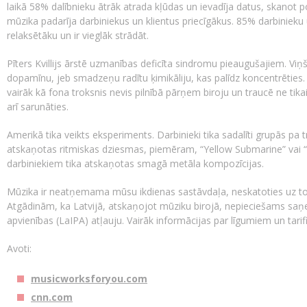
laikā 58% dalībnieku ātrāk atrada kļūdas un ievadīja datus, skanot 
mūzika padarīja darbiniekus un klientus priecīgākus. 85% darbiniek
relaksētāku un ir vieglāk strādāt.
Pīters Kvillijs ārstē uzmanības deficīta sindromu pieaugušajiem. Vi
dopamīnu, jeb smadzeņu radītu ķimikāliju, kas palīdz koncentrēties. P
vairāk kā fona troksnis nevis pilnībā pārņem biroju un traucē ne tik
arī sarunāties.
Amerikā tika veikts eksperiments. Darbinieki tika sadalīti grupās pa tr
atskaņotas ritmiskas dziesmas, piemēram, “Yellow Submarine” vai “
darbiniekiem tika atskaņotas smagā metāla kompozīcijas.
Mūzika ir neatņemama mūsu ikdienas sastāvdaļa, neskatoties uz to, v
Atgādinām, ka Latvijā, atskaņojot mūziku birojā, nepieciešams saņe
apvienības (LaIPA) atļauju. Vairāk informācijas par līgumiem un tar
Avoti:
musicworksforyou.com
cnn.com