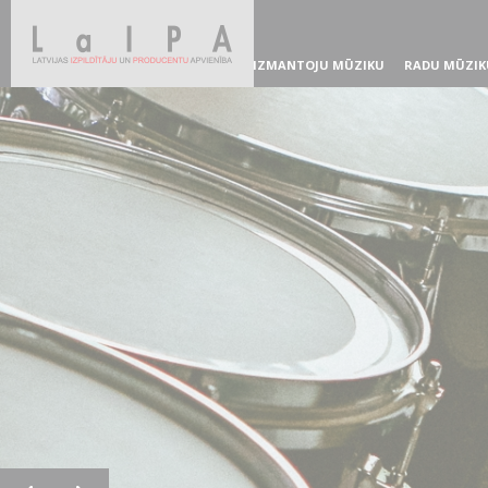
IZMANTOJU MŪZIKU
RADU MŪZIK