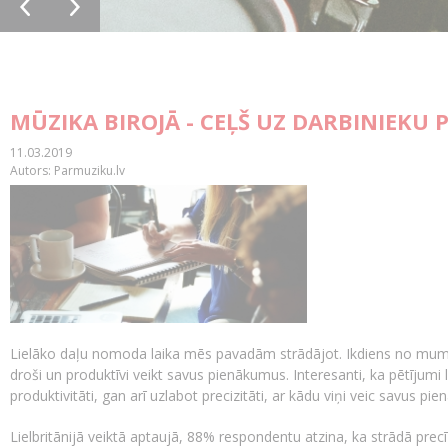
MŪZIKA BIROJĀ - CEĻŠ UZ DARBINIEKU 
11.03.2019
Autors: Parmuziku.lv
Lielāko daļu nomoda laika mēs pavadām strādājot. Ikdiens no mums la
droši un produktīvi veikt savus pienākumus. Interesanti, ka pētījumi 
produktivitāti, gan arī uzlabot precizitāti, ar kādu viņi veic savus p
Lielbritānijā veiktā aptaujā, 88% respondentu atzina, ka strādā pre