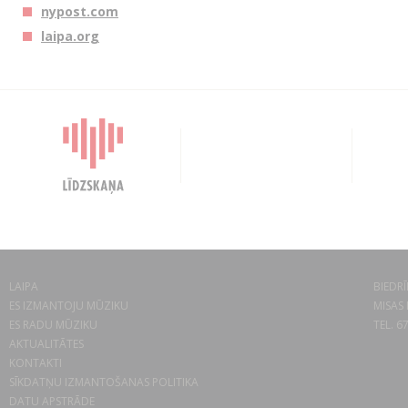
nypost.com
laipa.org
LAIPA
BIEDRĪ
ES IZMANTOJU MŪZIKU
MISAS 
ES RADU MŪZIKU
TEL. 6
AKTUALITĀTES
KONTAKTI
SĪKDATŅU IZMANTOŠANAS POLITIKA
DATU APSTRĀDE