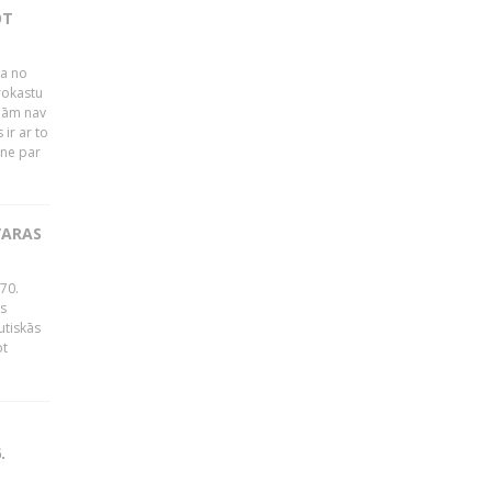
OT
ļa no
rokastu
jām nav
ir ar to
tne par
VARAS
70.
as
utiskās
ot
.