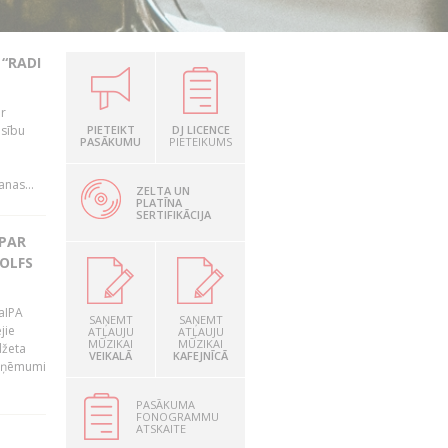
“RADI
ir
esību
PIETEIKT
DJ LICENCE
PASĀKUMU
PIETEIKUMS
i
nas...
ZELTA UN
PLATĪNA
SERTIFIKĀCIJA
 PAR
OLFS
LaIPA
SAŅEMT
SAŅEMT
jie
ATĻAUJU
ATĻAUJU
MŪZIKAI
MŪZIKAI
džeta
VEIKALĀ
KAFEJNĪCĀ
 ieņēmumi
PASĀKUMA
FONOGRAMMU
ATSKAITE