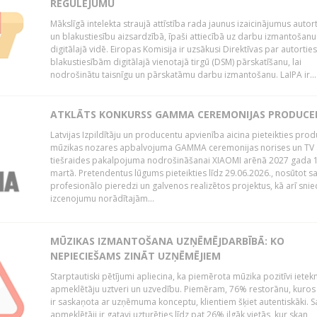
REGULĒJUMU
Mākslīgā intelekta straujā attīstība rada jaunus izaicinājumus autor
un blakustiesību aizsardzībā, īpaši attiecībā uz darbu izmantošanu
digitālajā vidē. Eiropas Komisija ir uzsākusi Direktīvas par autorti
blakustiesībām digitālajā vienotajā tirgū (DSM) pārskatīšanu, lai
nodrošinātu taisnīgu un pārskatāmu darbu izmantošanu. LaIPA ir...
ATKLĀTS KONKURSS GAMMA CEREMONIJAS PRODUC
Latvijas Izpildītāju un producentu apvienība aicina pieteikties pro
mūzikas nozares apbalvojuma GAMMA ceremonijas norises un TV
tiešraides pakalpojuma nodrošināšanai XIAOMI arēnā 2027 gada 1
martā. Pretendentus lūgums pieteikties līdz 29.06.2026., nosūtot s
profesionālo pieredzi un galvenos realizētos projektus, kā arī sni
izcenojumu norādītajām...
MŪZIKAS IZMANTOŠANA UZŅĒMĒJDARBĪBĀ: KO
NEPIECIEŠAMS ZINĀT UZŅĒMĒJIEM
Starptautiski pētījumi apliecina, ka piemērota mūzika pozitīvi iete
apmeklētāju uztveri un uzvedību. Piemēram, 76% restorānu, kuros
ir saskaņota ar uzņēmuma konceptu, klientiem šķiet autentiskāki. S
apmeklētāji ir gatavi uzturēties līdz pat 26% ilgāk vietās, kur skan