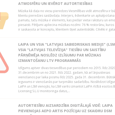
ATMOSFĒRU UN IEVĒROT AUTORTIESĪBAS
Mūzika kā daļa no viesu pieredzes Viesmīlības vidē atmosfēra ir bū
klientu pieredzes sastāvdaļa. Interjers, ēdienkarte un apkalpošana
pamatu, taču mūzika ir elements, kas piešķir vietai raksturu un em
piesaisti. Pētījumi apliecina mūzikas nozīmi: 76 % restorānu, kuros
ir saskaņota ar konceptu, klientiem šķiet autentiskāki. Cilvēki ir gatav
LAIPA UN VSIA "LATVIJAS SABIEDRISKAIS MEDIJS" (LSM
VSIA "LATVIJAS TELEVĪZIJA" TIESĪBU UN SAISTĪBU
PĀRŅĒMĒJA NOSLĒDZ IZLĪGUMU PAR MŪZIKAS
IZMANTOŠANU LTV PROGRAMMĀS
Izlīgums aptver divas tiesvedības par periodiem no 2015. līdz 202
31.decembrim un no 2021. līdz 2022. gadam, kā arī ārpustiesas
vienošanos par laika posmu līdz 2025. gada 31. decembrim. Būtis
ieguvums ir vienošanās par turpmāko sadarbību. Noslēdzot Izlīgu
LaIPA un LSM vienojās, ka LSM varēs izmantot LaIPA rīcībā esošos
Licensing S.L.U monitoringa datus,...
AUTORTIESĪBU AIZSARDZĪBA DIGITĀLAJĀ VIDĒ: LAIPA
PIEVIENOJAS AEPO ARTIS POZĪCIJAI UZ SKAIDRU DSM