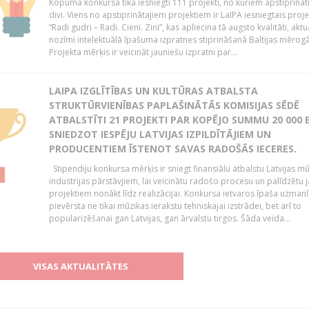
Kopumā konkursā tika iesniegti 111 projekti, no kuriem apstiprināti 
divi. Viens no apstiprinātajiem projektiem ir LaIPA iesniegtais proje
“Radi gudri – Radi. Cieni. Zini”, kas apliecina tā augsto kvalitāti, aktua
nozīmi intelektuālā īpašuma izpratnes stiprināšanā Baltijas mērogā
Projekta mērķis ir veicināt jauniešu izpratni par...
LAIPA IZGLĪTĪBAS UN KULTŪRAS ATBALSTA
STRUKTŪRVIENĪBAS PAPLAŠINĀTĀS KOMISIJAS SĒDĒ
ATBALSTĪTI 21 PROJEKTI PAR KOPĒJO SUMMU 20 000 E
SNIEDZOT IESPĒJU LATVIJAS IZPILDĪTĀJIEM UN
PRODUCENTIEM ĪSTENOT SAVAS RADOŠĀS IECERES.
Stipendiju konkursa mērķis ir sniegt finansiālu atbalstu Latvijas m
industrijas pārstāvjiem, lai veicinātu radošo procesu un palīdzētu
projektiem nonākt līdz realizācijai. Konkursa ietvaros īpaša uzmanī
pievērsta ne tikai mūzikas ierakstu tehniskajai izstrādei, bet arī to
popularizēšanai gan Latvijas, gan ārvalstu tirgos. Šāda veida...
VISAS AKTUALITĀTES