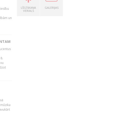
LĪDZSKAŅA
GALERIJAS
tiesību
VEIKALS
esībām un
ENTAM
ducentus
8.
avu
edzot
kmē
 mūzika
avukārt