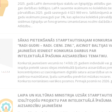
2025. gadā LaIPA demonstrējusi stabilu un ilgtspējīgu attīstību gan 
gan darbības rādītājos. LaIPA saņemtie ieņēmumi no kolektīvās tie
pārvaldības 2025. gadā sasnieguši 4 023 969 eiro. Salīdzinājumā a
gadu ieņēmumi pieauguši par 3%, kas apliecina kolektīvā pārvaldī
sistēmas ilgtspēju un fonogrammu izmantošanas nozīmi dažādās 
Atlīdzību...
SĀKAS PIETEIKŠANĀS STARPTAUTISKAJAM KONKURS
“RADI GUDRI – RADI. CIENI. ZINI.”, AICINOT BALTIJAS 
JAUNIEŠUS IESNIEGT KONKURSA DARBUS PAR
INTELEKTUĀLĀ ĪPAŠUMA AIZSARDZĪBAS TEMATIKU.
Konkursā jauniešiem vecumā no 14 līdz 25 gadiem individuāli vai g
iespēja pieteikt savas idejas intelektuālā īpašuma aizsardzības jom
koncentrējoties uz izaicinājumiem digitālā satura aizsardzībai un n
patēriņa mazināšanai, īpašu uzmanību pievēršot mūzikas nozarei.
Konkurss norisināsies vairākos posmos. Pirmajā posmā no 2026. ga
LAIPA UN KULTŪRAS MINISTRIJA UZSĀK STARPTAUTI
IZGLĪTOJOŠU PROJEKTU PAR INTELEKTUĀLĀ ĪPAŠUMA
AIZSARDZĪBU JAUNIEŠIEM