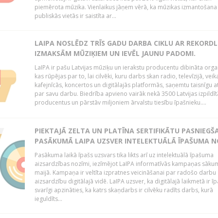
piemērota mūzika. Vienlaikus jāņem vērā, ka mūzikas izmantošana
publiskās vietās ir saistīta ar...
LAIPA NOSLĒDZ TRĪS GADU DARBA CIKLU AR REKORD
IZMAKSĀM MŪZIĶIEM UN IEVĒL JAUNU PADOMI.
LaIPA ir pašu Latvijas mūziķu un ierakstu producentu dibināta organ
kas rūpējas par to, lai cilvēki, kuru darbs skan radio, televīzijā, veik
kafejnīcās, koncertos un digitālajās platformās, saņemtu taisnīgu a
par savu darbu. Biedrība apvieno vairāk nekā 3500 Latvijas izpildīt
producentus un pārstāv miljoniem ārvalstu tiesību īpašnieku....
PIEKTAJĀ ZELTA UN PLATĪNA SERTIFIKĀTU PASNIEGŠ
PASĀKUMĀ LAIPA UZSVER INTELEKTUĀLĀ ĪPAŠUMA N
Pasākuma laikā īpašs uzsvars tika likts arī uz intelektuālā īpašuma
aizsardzības nozīmi, iezīmējot LaIPA informatīvās kampaņas sāku
maijā. Kampaņa ir veltīta izpratnes veicināšanai par radošo darbu
aizsardzību digitālajā vidē. LaIPA uzsver, ka digitālajā laikmetā ir īp
svarīgi apzināties, ka katrs skaņdarbs ir cilvēku radīts darbs, kurā
ieguldīts...