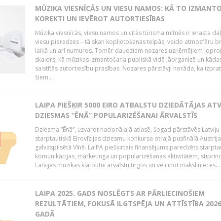
MŪZIKA VIESNĪCĀS UN VIESU NAMOS: KĀ TO IZMANT
KOREKTI UN IEVĒROT AUTORTIESĪBAS
Mūzika viesnīcās, viesu namos un citās tūrisma mītnēs ir ierasta da
viesu pieredzes – tā skan koplietošanas telpās, veido atmosfēru b
laikā un arī numuros. Tomēr daudziem nozares uzņēmējiem jopro
skaidrs, kā mūzikas izmantošana publiskā vidē jāorganizē un kādas 
saistītās autortiesību prasības. Nozares pārstāvji norāda, ka izpra
šiem...
LAIPA PIEŠĶIR 5000 EIRO ATBALSTU DZIEDĀTĀJAS AT
DZIESMAS “ĒNĀ” POPULARIZĒŠANAI ĀRVALSTĪS
Dziesma “Ēnā”, uzvarot nacionālajā atlasē, šogad pārstāvēs Latviju 
starptautiskā Eirovīzijas dziesmu konkursa otrajā pusfinālā Austrij
galvaspilsētā Vīnē. LaIPA piešķirtais finansējums paredzēts starpta
komunikācijas, mārketinga un popularizēšanas aktivitātēm, stiprin
Latvijas mūzikas klātbūtni ārvalstu tirgos un veicinot mākslinieces...
LAIPA 2025. GADS NOSLĒGTS AR PĀRLIECINOŠIEM
REZULTĀTIEM, FOKUSĀ ILGTSPĒJA UN ATTĪSTĪBA 2026
GADĀ