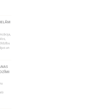
LIELĀM
izācija,
alos,
tlīdzību
ājus un
ANAS
OZĪMI
mu
aši