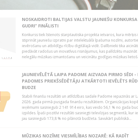
NOSKAIDROTI BALTIJAS VALSTU JAUNIEŠU KONKURSA 
GUDRI” FINĀLISTI
Konkurss tiek īstenots starptautiska projekta ietvaros, kura mērķis 
stiprināt jauniešu izpratni par intelektuālā īpašuma nozīmi, autorti
ievērošanu un atbildīgu rīcību digitālajā vidē. Dalībnieki tika aicināt
piedāvāt radošus un inovatīvus risinājumus, kas palīdzētu mazināt
nelegālu mūzikas izmantošanu un veicinātu godīgas mūzikas lietoša
JAUNIEVĒLĒTĀ LAIPA PADOME AIZVADA PIRMO SĒDI -
PADOMES PRIEKŠSĒDĒTĀJU ATKĀRTOTI IEVĒLĒTS RŪD
BUDZE
Stabili finanšu rezultāti un atlīdzības sadale Padome iepazinās ar 
2026. gada pirmā pusgada finanšu rezultātiem. Organizācijas kopē
ieņēmumi sasnieguši 2 141 914 eiro, kas veido 56,1 % no gada bu
izpildes. Īpaši pozitīvi rezultāti sasniegti televīzijas segmentā, kur
jau sasnieguši 173,8 % no plānotā budžeta. Savukārt publiskā...
MŪZIKAS NOZĪME VIESMĪLĪBAS NOZARĒ: KĀ RADĪT