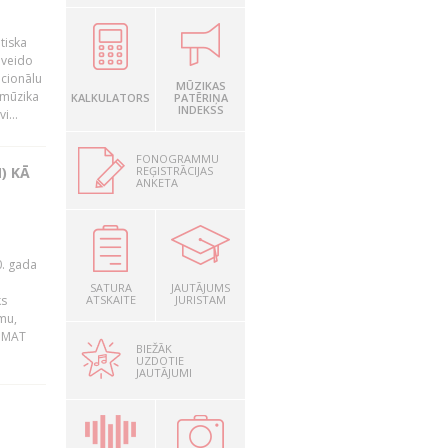
tiska
 veido
ocionālu
MŪZIKAS
 mūzika
KALKULATORS
PATĒRIŅA
INDEKSS
i...
FONOGRAMMU
REĢISTRĀCIJAS
) KĀ
ANKETA
0. gada
SATURA
JAUTĀJUMS
ks
ATSKAITE
JURISTAM
mu,
 BMAT
BIEŽĀK
UZDOTIE
JAUTĀJUMI