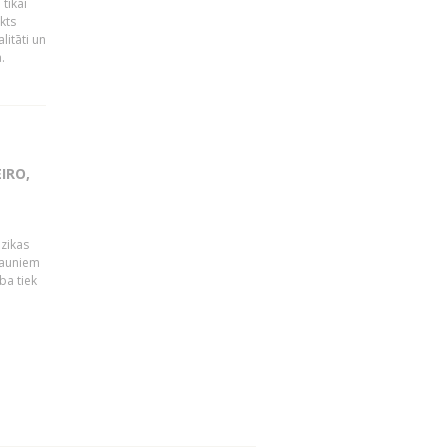
tikai
kts
litāti un
.
IRO,
ūzikas
 jauniem
ba tiek