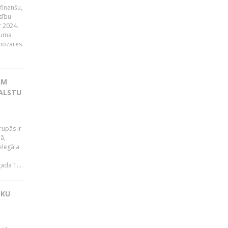
finanšu,
sību
r 2024.
juma
nozarēs.
AM
VALSTU
rupās ir
ā,
elegāla
da 1....
SKU