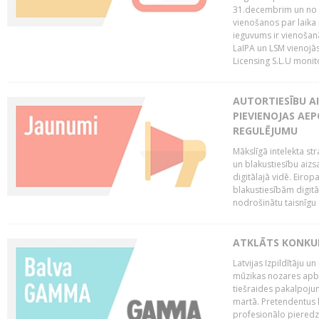
31.decembrim un no 2
vienošanos par laika
ieguvums ir vienošan
LaIPA un LSM vienojā
Licensing S.L.U monito
AUTORTIESĪBU AI
PIEVIENOJAS AEP
REGULĒJUMU
Mākslīgā intelekta str
un blakustiesību aizs
digitālajā vidē. Eirop
blakustiesībām digitāl
nodrošinātu taisnīgu
ATKLĀTS KONKU
Latvijas Izpildītāju 
mūzikas nozares apb
tiešraides pakalpoj
martā. Pretendentus l
profesionālo pieredzi