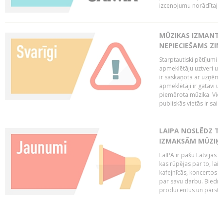
izcenojumu norādītaj
MŪZIKAS IZMAN
NEPIECIEŠAMS Z
Starptautiski pētījum
apmeklētāju uztveri 
ir saskaņota ar uzņēm
apmeklētāji ir gatavi 
piemērota mūzika. Vi
publiskās vietās ir sais
LAIPA NOSLĒDZ 
IZMAKSĀM MŪZIĶ
LaIPA ir pašu Latvija
kas rūpējas par to, lai
kafejnīcās, koncertos
par savu darbu. Biedr
producentus un pārstā