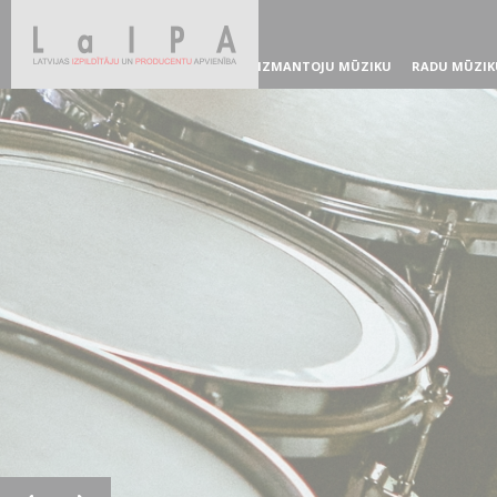
IZMANTOJU MŪZIKU
RADU MŪZIK