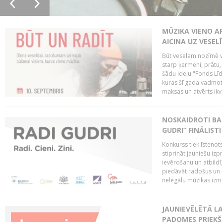
MŪZIKA VIENO A
AICINA UZ VESEL
Būt veselam nozīmē va
starp ķermeni, prātu
šādu ideju "Fonds Līd
kuras šī gada vadmotī
maksas un atvērts ikv
NOSKAIDROTI BA
GUDRI” FINĀLISTI
Konkurss tiek īstenots
stiprināt jauniešu izp
ievērošanu un atbildīgu
piedāvāt radošus un i
nelegālu mūzikas izm
JAUNIEVĒLĒTĀ LA
PADOMES PRIEKŠ