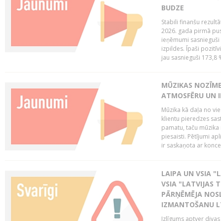
BUDZE
Stabili finanšu rezul
2026. gada pirmā pus
ieņēmumi sasnieguši 
izpildes. Īpaši pozitī
jau sasnieguši 173,8 
MŪZIKAS NOZĪME
ATMOSFĒRU UN I
Mūzika kā daļa no vie
klientu pieredzes sas
pamatu, taču mūzika i
piesaisti. Pētījumi a
ir saskaņota ar koncept
LAIPA UN VSIA "L
VSIA "LATVIJAS T
PĀRŅĒMĒJA NOSL
IZMANTOŠANU 
Izlīgums aptver divas