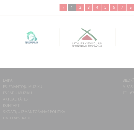
«
1
2
3
4
5
6
7
8
LAIPA
BIEDRĪ
ES IZMANTOJU MŪZIKU
MISAS 
ES RADU MŪZIKU
TEL. 6
AKTUALITĀTES
KONTAKTI
SĪKDATŅU IZMANTOŠANAS POLITIKA
DATU APSTRĀDE