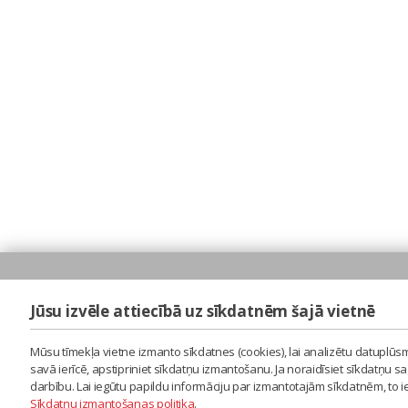
Jūsu izvēle attiecībā uz sīkdatnēm šajā vietnē
Mūsu tīmekļa vietne izmanto sīkdatnes (cookies), lai analizētu datuplūsm
savā ierīcē, apstipriniet sīkdatņu izmantošanu. Ja noraidīsiet sīkdatņu 
darbību. Lai iegūtu papildu informāciju par izmantotajām sīkdatnēm, to 
Sīkdatņu izmantošanas politika
.