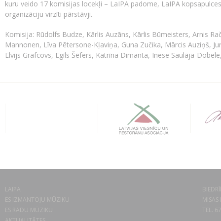
kuru veido 17 komisijas locekļi – LaIPA padome, LaIPA kopsapulces 
organizāciju virzīti pārstāvji.
Komisija: Rūdolfs Budze, Kārlis Auzāns, Kārlis Būmeisters, Arnis Ra
Mannonen, Līva Pētersone-Kļaviņa, Guna Zučika, Mārcis Auziņš, Juris
Elvijs Grafcovs, Egīls Šēfers, Katrīna Dimanta, Inese Saulāja-Dobele,
LAIPA
BIEDRĪ
ES IZMANTOJU MŪZIKU
MISAS 
ES RADU MŪZIKU
TEL. 6
AKTUALITĀTES