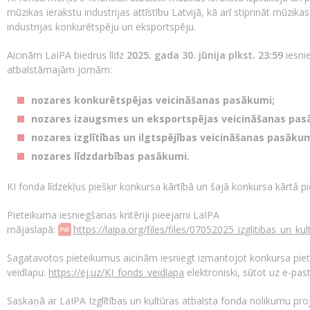
mūzikas ierakstu industrijas attīstību Latvijā, kā arī stiprināt mūzik
industrijas konkurētspēju un eksportspēju.
Aicinām LaIPA biedrus līdz
2025. gada 30. jūnija plkst. 23:59
iesni
atbalstāmajām jomām:
nozares konkurētspējas veicināšanas pasākumi;
nozares izaugsmes un eksportspējas veicināšanas pas
nozares izglītības un ilgtspējības veicināšanas pasākum
nozares līdzdarbības pasākumi.
KI fonda līdzekļus piešķir konkursa kārtībā un šajā konkursa kārtā
Pieteikuma iesniegšanas kritēriji pieejami LaIPA
mājaslapā:
https://laipa.org/files/files/07052025_izglitibas_un_k
Sagatavotos pieteikumus aicinām iesniegt izmantojot konkursa pie
veidlapu:
https://ej.uz/KI_fonds_veidlapa
elektroniski, sūtot uz e-pas
Saskaņā ar LaIPA Izglītības un kultūras atbalsta fonda nolikumu pro