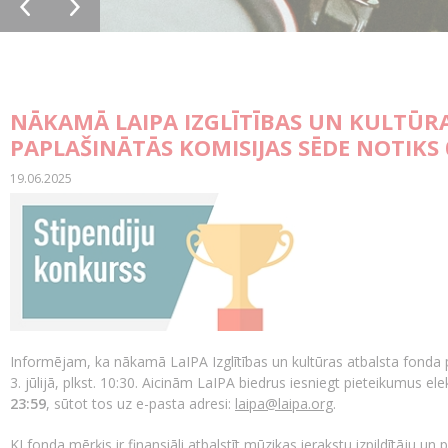
NĀKAMĀ LAIPA IZGLĪTĪBAS UN KULTŪR
PAPLAŠINĀTĀS KOMISIJAS SĒDE NOTIKS 0
19.06.2025
Informējam, ka nākamā LaIPA Izglītības un kultūras atbalsta fonda 
3. jūlijā, plkst. 10:30. Aicinām LaIPA biedrus iesniegt pieteikumus ele
23:59
, sūtot tos uz e-pasta adresi:
laipa@laipa.org
.
KI fonda mērķis ir finansiāli atbalstīt mūzikas ierakstu izpildītāju u