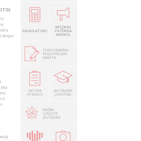
OTO)
ms
na
MŪZIKAS
nvāra
KALKULATORS
PATĒRIŅA
INDEKSS
Latvijas
FONOGRAMMU
REĢISTRĀCIJAS
ANKETA
a
 tika
SATURA
JAUTĀJUMS
ummu
ATSKAITE
JURISTAM
s ir
šo
BIEŽĀK
UZDOTIE
JAUTĀJUMI
tvijā