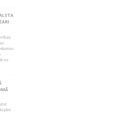
BALSTA
ZARI
ienības
ras
teikumus
i
āk no
Ā
JOMĀ
smit
ācijām