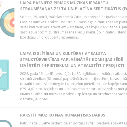
LAIPA PASNIEDZ PIRMOS MŪZIKAS IERAKSTU
STRAUMĒŠANAS ZELTA UN PLATĪNA SERTIFIKĀTUS (F
Šodien, 25. aprīlī, mākslas centrā Zuzeum norisinājās īpašs notiku
Latvijas mūzikas ierakstu industrijā – pasniegti pirmie zelta un platī
sertifikāti mūzikas ierakstiem – singliem, kas kopš 2022. gada 1. ja
sasnieguši nozīmīgu straumēšanas reižu skaitu. Šo iniciatīvu īsteno 
Izpildītāju un producentu apvienība...
LAIPA IZGLĪTĪBAS UN KULTŪRAS ATBALSTA
STRUKTŪRVIENĪBAS PAPLAŠINĀTĀS KOMISIJAS SĒDĒ
IZVĒRTĒTI 14 PIETEIKUMI UN ATBALSTĪTI 7 PROJEKTI
2024. gada 15. aprīlī norisinājās LaIPA Izglītības un kultūras atbalst
struktūrvienības (KI fonda) paplašinātās komisijas sēde, kuras laikā
izskatīti konkursā iesniegtie 14 projektu pieteikumi par kopējo s
87514,67 eiro. Izglītības un kultūras atbalsta struktūrvienības mērķi
finansiāli atbalstīt mūzikas ierakstu izpildītāju un producentu rado
darbību, jaunradi...
RAKSTĪT MŪZIKU NAV ROMANTISKS DARBS
Katru nedēļu LaIPA sadarbībā ar portālu TVNET piedāvā apskatīt La