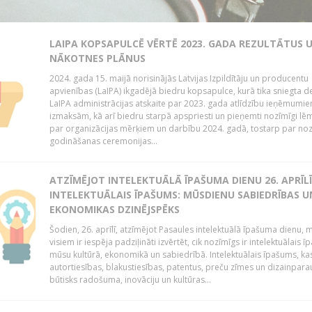
LAIPA KOPSAPULCĒ VĒRTĒ 2023. GADA REZULTĀTUS 
NĀKOTNES PLĀNUS
2024. gada 15. maijā norisinājās Latvijas Izpildītāju un producentu
apvienības (LaIPA) ikgadējā biedru kopsapulce, kurā tika sniegta de
LaIPA administrācijas atskaite par 2023. gada atlīdzību ieņēmumi
izmaksām, kā arī biedru starpā apspriesti un pieņemti nozīmīgi l
par organizācijas mērķiem un darbību 2024. gadā, tostarp par no
godināšanas ceremonijas...
ATZĪMĒJOT INTELEKTUĀLĀ ĪPAŠUMA DIENU 26. APRĪLĪ
INTELEKTUĀLAIS ĪPAŠUMS: MŪSDIENU SABIEDRĪBAS U
EKONOMIKAS DZINĒJSPĒKS
Šodien, 26. aprīlī, atzīmējot Pasaules intelektuālā īpašuma dienu,
visiem ir iespēja padziļināti izvērtēt, cik nozīmīgs ir intelektuālais 
mūsu kultūrā, ekonomikā un sabiedrībā. Intelektuālais īpašums, kas
autortiesības, blakustiesības, patentus, preču zīmes un dizainparau
būtisks radošuma, inovāciju un kultūras...