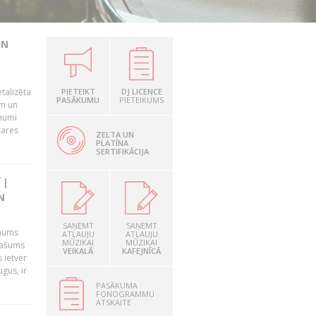
UN
talizēta
PIETEIKT
DJ LICENCE
PASĀKUMU
PIETEIKUMS
em un
ēmumi
zares
ZELTA UN
PLATĪNA
SERTIFIKĀCIJA
 |
N
SAŅEMT
SAŅEMT
 mums
ATĻAUJU
ATĻAUJU
MŪZIKAI
MŪZIKAI
īpašums
VEIKALĀ
KAFEJNĪCĀ
 ietver
gus, ir
PASĀKUMA
FONOGRAMMU
ATSKAITE