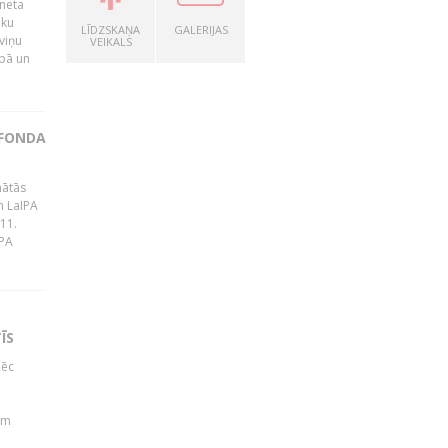
rneta
ēku
LĪDZSKAŅA
GALERIJAS
viņu
VEIKALS
bā un
 FONDA
nātās
m LaIPA
 11.
IPA
ĪS
pēc
b
em