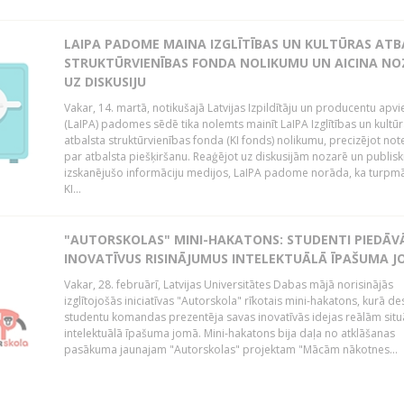
LAIPA PADOME MAINA IZGLĪTĪBAS UN KULTŪRAS AT
STRUKTŪRVIENĪBAS FONDA NOLIKUMU UN AICINA NO
UZ DISKUSIJU
Vakar, 14. martā, notikušajā Latvijas Izpildītāju un producentu apv
(LaIPA) padomes sēdē tika nolemts mainīt LaIPA Izglītības un kultū
atbalsta struktūrvienības fonda (KI fonds) nolikumu, precizējot no
par atbalsta piešķiršanu. Reaģējot uz diskusijām nozarē un publisk
izskanējušo informāciju medijos, LaIPA padome norāda, ka turpm
KI...
"AUTORSKOLAS" MINI-HAKATONS: STUDENTI PIEDĀV
INOVATĪVUS RISINĀJUMUS INTELEKTUĀLĀ ĪPAŠUMA 
Vakar, 28. februārī, Latvijas Universitātes Dabas mājā norisinājās
izglītojošās iniciatīvas "Autorskola" rīkotais mini-hakatons, kurā de
studentu komandas prezentēja savas inovatīvās idejas reālām situ
intelektuālā īpašuma jomā. Mini-hakatons bija daļa no atklāšanas
pasākuma jaunajam "Autorskolas" projektam "Mācām nākotnes...