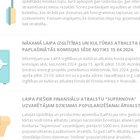
spēlētākās mūzikas topu, kurā apkopoti gan radiostaciju, gan inte
straumēšanas vietņu rezultāti. Šoreiz piedāvājam iepazīties ar cilv
kolektīvu, kas strādā pie dziesmas jeb fonogrammas tapšanas, un 
uzdevumiem. Pavisam iespējams, ka dziesmas ideja top guļamista
tiek ierakstīta...
NĀKAMĀ LAIPA IZGLĪTĪBAS UN KULTŪRAS ATBALSTA
PAPLAŠINĀTĀS KOMISIJAS SĒDE NOTIKS 15.04.2024.
Informējam par LaIPA Izglītības un kultūras atbalsta fonda paplaši
komisijas sēdi, kas notiks 2024. gada 15. aprīlī, plkst. 10.00. Aicinā
biedrus iesniegt projektu pieteikumus elektroniski, līdz 2024. gada
aprīļa plkst. 23.59, sūtot tos uz e-pasta adresi: laipa@laipa.org. La
Izglītības un kultūras atbalsta fonda (KI fonda) mērķis ir finansiāli...
LAIPA PIEŠĶIR FINANSIĀLU ATBALSTU "SUPERNOVA"
UZVARĒTĀJAM DZIESMAS POPULARIZĒŠANAI ĀRVALST
Latvijas Izpildītāju un producentu apvienība (LaIPA) jau otro gadu 
kārtas nodrošina atbalstu Latvijas nacionālās Eirovīzijas atlases je
konkursa "Supernova" uzvarētājam, piešķirot 5000 eiro dziesmas
popularizēšanas pasākumiem ārvalstīs. Šogad LaIPA atbalstu saņ
dziedātājs Dons dziesmas "Hollow" popularizēšanai ārvalstīs....