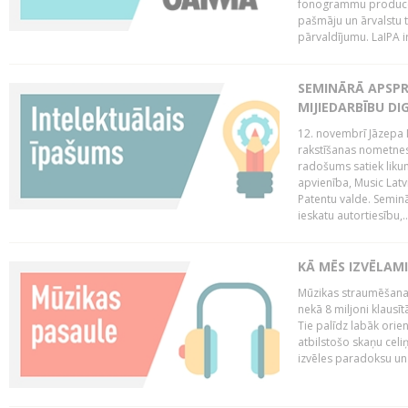
fonogrammu producent
pašmāju un ārvalstu t
pārvaldījumu. LaIPA ir
SEMINĀRĀ APSPR
MIJIEDARBĪBU DI
12. novembrī Jāzepa 
rakstīšanas nometnes
radošums satiek likum
apvienība, Music Latv
Patentu valde. Semin
ieskatu autortiesību,..
KĀ MĒS IZVĒLAM
Mūzikas straumēšanas
nekā 8 miljoni klausīt
Tie palīdz labāk orie
atbilstošo skaņu celiņ
izvēles paradoksu un 