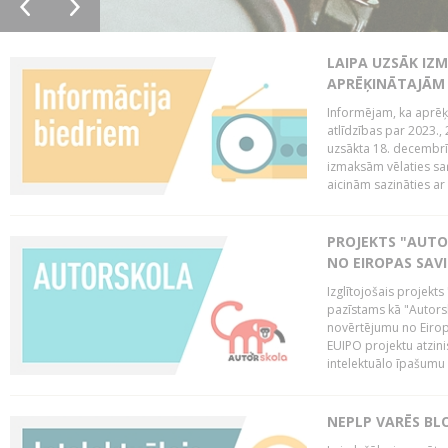
LAIPA UZSĀK IZM
APRĒĶINĀTAJĀM
Informējam, ka aprēķi
atlīdzības par 2023.
uzsākta 18. decembrī 
izmaksām vēlaties saņ
aicinām sazināties ar 
PROJEKTS "AUT
NO EIROPAS SAV
Izglītojošais projekt
pazīstams kā "Autorsk
novērtējumu no Eiropa
EUIPO projektu atzinis 
intelektuālo īpašumu 
NEPLP VARĒS BL