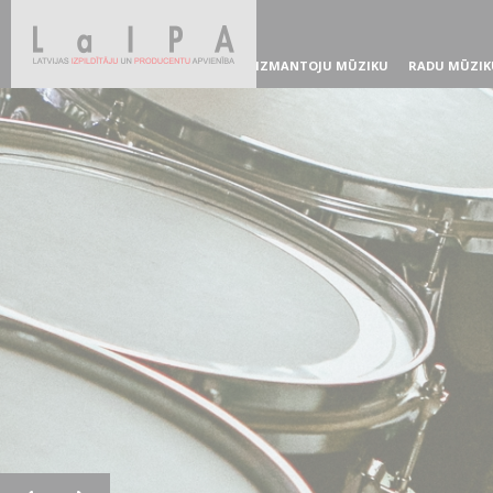
IZMANTOJU MŪZIKU
RADU MŪZIK