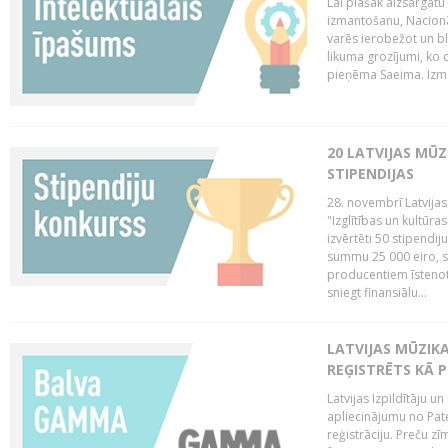
Lai plašāk aizsargātu
izmantošanu, Nacionā
varēs ierobežot un bl
likuma grozījumi, ko 
pieņēma Saeima. Izma
20 LATVIJAS MŪ
STIPENDIJAS
28. novembrī Latvijas
"Izglītības un kultūra
izvērtēti 50 stipendi
summu 25 000 eiro, sn
producentiem īstenot 
sniegt finansiālu...
LATVIJAS MŪZI
REĢISTRĒTS KĀ P
Latvijas Izpildītāju 
apliecinājumu no Pa
reģistrāciju. Preču zīm