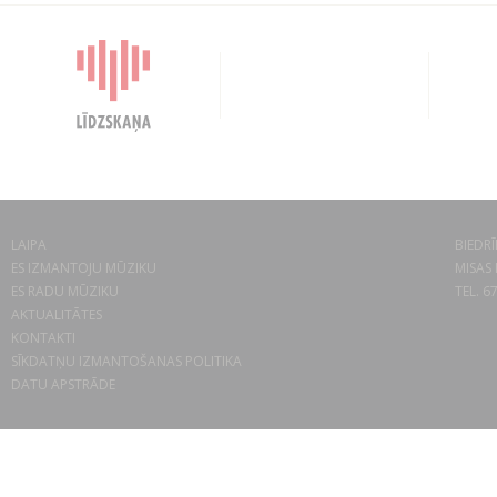
LAIPA
BIEDRĪ
ES IZMANTOJU MŪZIKU
MISAS 
ES RADU MŪZIKU
TEL. 6
AKTUALITĀTES
KONTAKTI
SĪKDATŅU IZMANTOŠANAS POLITIKA
DATU APSTRĀDE