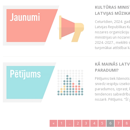
KULTŪRAS MINIST
LATVIJAS MŪZIK
Ceturtdien, 2024. gad
Latvijas Republikas Ku
nozares organizāciju 
ministrijas un nozare
2024.-2027., meklēti
turpmākai attīstībai kā
KĀ MAINĀS LATV
PARADUMI?
Pētījums tiek īstenot
sniedz iespēju izseko
paradumos, izprast, 
tendences sabiedrība
nozarē. Pētījums. "Šī g
«
1
..
2
3
4
5
6
7
8