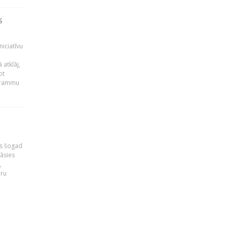
S
niciatīvu
 atklāj,
ot
ogrammu
as šogad
tāsies
,
nru