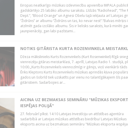
Eiropas neatkarīgo mūzikas izdevniecību apvienība IMPALA publicē
gadskārtējo 25 labāko albumu sarakstu. Līdzās “Radiohead”, “The 
Dept.”, “Blood Orange” un Agnesi Obelu tajā iekļauta arī Latvijas g
“Židrūns” ar albumu “Židrūns un tas, ko nevar nest”.“Balvas mērķis i
atzīmēt gada izcilāko albumu. Šis ir lielisks saraksts, kurā minēti ga
jaunpienācēji, gan labi pazīstami...
NOTIKS ĢITĀRISTA KURTA ROZENVINKELA MEISTARK
Džeza mākslinieks Kurts Rozenvinkels (Kurt Rosenwinkel) Rīgā snieg
vienreizēju ģitāras meistarklasi, 7. aprīlī, Latvijas Radio 1. studijā, pl
10:00.„Kurts Rozenvinkels viennozīmīgi ir ģēnijs, viņš vienkārši tāds i
Ēriks Kleptons Kurts Rozenvinkels mūzikas aprindās kļuva populārs
gados un šobrīd tiek uzskatīts par vienu no talantīgākajiem šīs pa
ģitāristiem. Sadarbojies ar...
AICINA UZ BEZMAKSAS SEMINĀRU "MŪZIKAS EKSPOR
IESPĒJAS POLIJĀ"
27. februārī plkst. 14:10 Latvijas Investīciju un attīstības aģentūra
sadarbībā ar Latvijas mūzikas attīstības biedrību/ Latvijas Mūzikas
eksports aicina uz bezmaksas semināru "Mūzikas eksporta iespēja