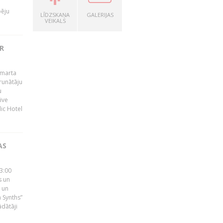
pēju
LĪDZSKAŅA
GALERIJAS
VEIKALS
R
 marta
runātāju
u
ive
dic Hotel
AS
23:00
s un
 un
 Synths”
ādātāji