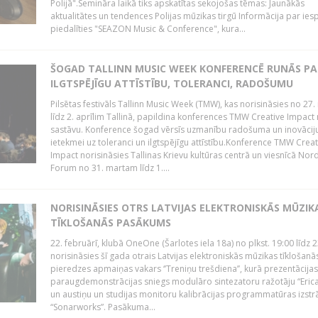
Polijā".Semināra laikā tiks apskatītas sekojošas tēmas: Jaunākās
aktualitātes un tendences Polijas mūzikas tirgū Informācija par ies
piedalīties "SEAZON Music & Conference", kura...
ŠOGAD TALLINN MUSIC WEEK KONFERENCĒ RUNĀS PA
ILGTSPĒJĪGU ATTĪSTĪBU, TOLERANCI, RADOŠUMU
Pilsētas festivāls Tallinn Music Week (TMW), kas norisināsies no 27.
līdz 2. aprīlim Tallinā, papildina konferences TMW Creative Impact 
sastāvu. Konference šogad vērsīs uzmanību radošuma un inovācij
ietekmei uz toleranci un ilgtspējīgu attīstību.Konference TMW Creat
Impact norisināsies Tallinas Krievu kultūras centrā un viesnīcā Nor
Forum no 31. martam līdz 1....
NORISINĀSIES OTRS LATVIJAS ELEKTRONISKĀS MŪZIK
TĪKLOŠANĀS PASĀKUMS
22. februārī, klubā OneOne (Šarlotes iela 18a) no plkst. 19:00 līdz 
norisināsies šī gada otrais Latvijas elektroniskās mūzikas tīklošanā
pieredzes apmaiņas vakars ‘’Treniņu trešdiena’’, kurā prezentācijas
paraugdemonstrācijas sniegs modulāro sintezatoru ražotāju “Erica
un austiņu un studijas monitoru kalibrācijas programmatūras izstr
“Sonarworks”. Pasākuma...