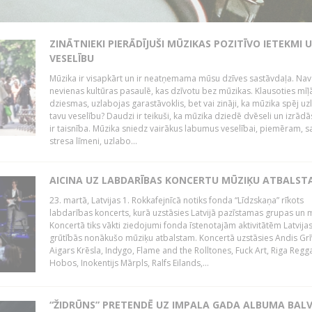
ZINĀTNIEKI PIERĀDĪJUŠI MŪZIKAS POZITĪVO IETEKMI 
VESELĪBU
Mūzika ir visapkārt un ir neatņemama mūsu dzīves sastāvdaļa. Nav
nevienas kultūras pasaulē, kas dzīvotu bez mūzikas. Klausoties mīļ
dziesmas, uzlabojas garastāvoklis, bet vai zināji, ka mūzika spēj uz
tavu veselību? Daudzi ir teikuši, ka mūzika dziedē dvēseli un izrādās
ir taisnība. Mūzika sniedz vairākus labumus veselībai, piemēram, 
stresa līmeni, uzlabo...
AICINA UZ LABDARĪBAS KONCERTU MŪZIĶU ATBALST
23. martā, Latvijas 1. Rokkafejnīcā notiks fonda “Līdzskaņa” rīkots
labdarības koncerts, kurā uzstāsies Latvijā pazīstamas grupas un m
Koncertā tiks vākti ziedojumi fonda īstenotajām aktivitātēm Latvija
grūtībās nonākušo mūziķu atbalstam. Koncertā uzstāsies Andis Grī
Aigars Krēsla, Indygo, Flame and the Rolltones, Fuck Art, Riga Regg
Hobos, Inokentijs Mārpls, Ralfs Eilands,...
“ŽIDRŪNS” PRETENDĒ UZ IMPALA GADA ALBUMA BAL