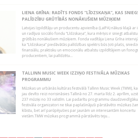
LIENA GRĪNA: RADĪTS FONDS “LĪDZSKAŅA”, KAS SNIEG
PALĪDZĪBU GRŪTĪBĀS NONĀKUŠIEM MŪZIĶIEM
Latvijas Izpildītāju un producentu apvienība (LaIPA) nākusi klajā ar i
un radījusi sociālo fondu “Līdzskaņa”, kura mērķis ir sniegt atbalstu
grūtībās nonākušiem mūziķiem. Fonda vadītāja Liena Grīna intervijā
ka “Līdzskaņa” piedāvātās palīdzības spektrs būs ļoti plašs, sniedz
finansiālu, praktisku un emocionālu atbalstu izpildītājiem un fon
producentiem, lai palīdzētu...
TALLINN MUSIC WEEK IZZIŅO FESTIVĀLA MŪZIKAS
PROGRAMMU
Mūzikas un urbānās kultūras festivālā Tallinn Music Week (TMW), k
jau devīto reizi norisināsies Tallinā no 27. marta līdz 2. aprīlim, uzs
237 mūziķi no 33 valstīm. Lai padarītu programmu daudzveidīgāku
festivāla organizatori ne tikai paplašinājuši pārstāvēto mūzikas ža
klāstu, bet arī parūpējušies par jaunām un interesantām koncertu
vietām.TMW mūzikas programmā pārstāvēts teju...