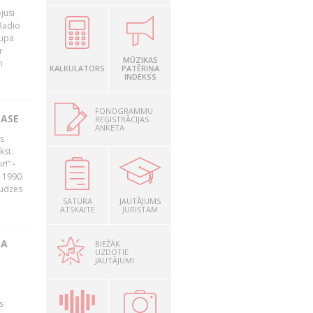
jusi
Radio
rupa
r
MŪZIKAS
n
KALKULATORS
PATĒRIŅA
INDEKSS
FONOGRAMMU
LASE
REĢISTRĀCIJAS
ANKETA
s
kst.
r!” -
 1990.
audzes
SATURA
JAUTĀJUMS
ATSKAITE
JURISTAM
TA
BIEŽĀK
UZDOTIE
JAUTĀJUMI
s