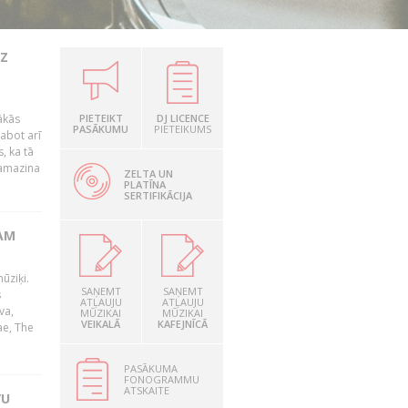
UZ
ākās
PIETEIKT
DJ LICENCE
PASĀKUMU
PIETEIKUMS
labot arī
, ka tā
samazina
ZELTA UN
PLATĪNA
SERTIFIKĀCIJA
AM
ūziķi.
SAŅEMT
SAŅEMT
s
ATĻAUJU
ATĻAUJU
va,
MŪZIKAI
MŪZIKAI
VEIKALĀ
KAFEJNĪCĀ
ae, The
PASĀKUMA
FONOGRAMMU
ATSKAITE
VU