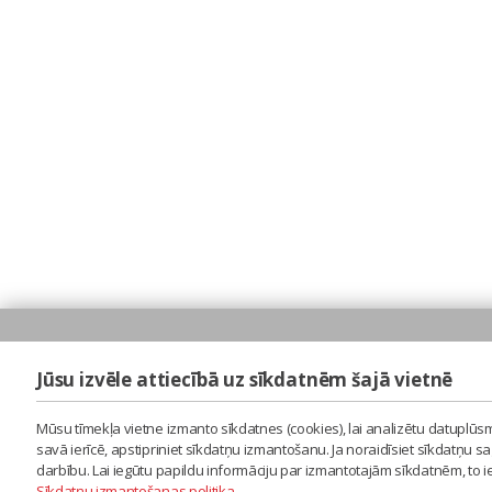
Jūsu izvēle attiecībā uz sīkdatnēm šajā vietnē
Mūsu tīmekļa vietne izmanto sīkdatnes (cookies), lai analizētu datuplūsm
savā ierīcē, apstipriniet sīkdatņu izmantošanu. Ja noraidīsiet sīkdatņu 
darbību. Lai iegūtu papildu informāciju par izmantotajām sīkdatnēm, to 
Sīkdatņu izmantošanas politika
.