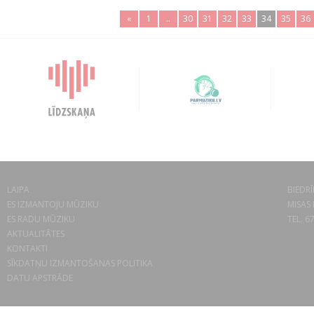
«
1
..
30
31
32
33
34
35
36
LAIPA
BIEDRĪ
ES IZMANTOJU MŪZIKU
MISAS 
ES RADU MŪZIKU
TEL. 6
AKTUALITĀTES
KONTAKTI
SĪKDATŅU IZMANTOŠANAS POLITIKA
DATU APSTRĀDE