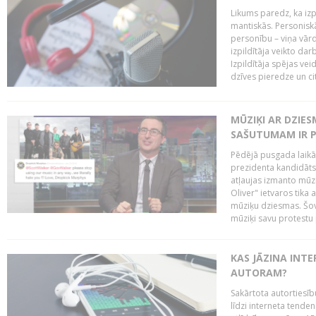
Likums paredz, ka izpi
mantiskās. Personiskās
personību – viņa vārd
izpildītāja veikto dar
Izpildītāja spējas ve
dzīves pieredze un citi
MŪZIĶI AR DZIES
SAŠUTUMAM IR 
Pēdējā pusgada laikā 
prezidenta kandidāt
atļaujas izmanto mūz
Oliver" ietvaros tika 
mūziķu dziesmas. Šovā
mūziķi savu protestu 
KAS JĀZINA INTE
AUTORAM?
Sakārtota autortiesīb
līdzi interneta tende