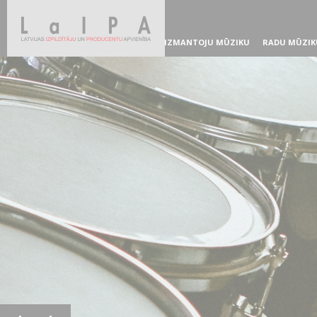
IZMANTOJU MŪZIKU
RADU MŪZIK