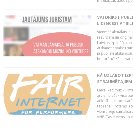
mūziku. Cik daudz par 
VAI DRĪKST PUB
LICENCES? ATBIL
Vienmēr aktuālais jau
resursiem un oriģināl
Latvijas izpildītāju u
atskaņot ārvalstu mū
ja publiski atskaņošu
honorāru? Kā es varu t
KĀ UZLABOT IZPI
STRAUMĒTAJIEM 
Laikā, kad mūziku in
arvien biežāk visā pa
atlīdzības modeli arī 
tapšanā. Protams, at
vienreizēju samaksu a
vidē. Tas ir viens no 