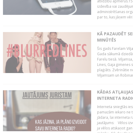
atlīdzību apmērus.15
izdevība vai zaudējum
administrēšanas organi
par to, kas jāņem vēr
KĀ PAZAUDĒT SE
MINŪTĒS
Šis gads Farelam Vilja
Gada sākumā dziedātā
Farelu tiesā. Viljamsa
Lines, Gaja ģimenes s
plaģiāts. Zvērinātie 
Viljamsam un Robinam
KĀDAS ATĻAUJAS 
INTERNETA RADI
Interneta sniegtās ies
pamazām iekaro ne tik
jādara, lai interneta 
jautājums: Vēlos izve
ja vēlos atskaņot gan