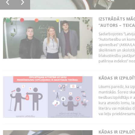
IZSTRĀDĀTS MĀC
“AUTORS – TEIC
Sadarbojoties “Latvij
“Autortiesību un komu
apvienības” (AKKA/LAA
skolēniem un skolotāji
blakustiesību jautāj
patēriņa indekss” nos
KĀDAS IR IZPILD
Likums paredz, ka izpi
mantiskās. Šoreiz ska
tiesības.Izpildītājs ir
kura atveido lomu, la
literāru vai mākslas 
vai leļļu priekšnesumu. 
KĀDAS IR IZPILD