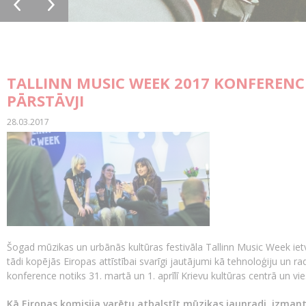
TALLINN MUSIC WEEK 2017 KONFERENCĒ
PĀRSTĀVJI
28.03.2017
Šogad mūzikas un urbānās kultūras festivāla Tallinn Music Week iet
tādi kopējās Eiropas attīstībai svarīgi jautājumi kā tehnoloģiju un r
konference notiks 31. martā un 1. aprīlī Krievu kultūras centrā un v
Kā Eiropas komisija varētu atbalstīt mūzikas jaunradi, izmant