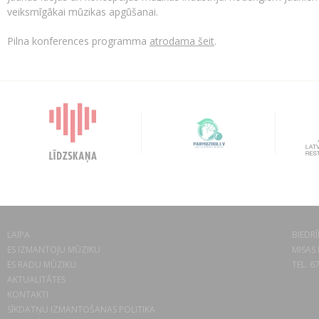
veiksmīgākai mūzikas apgūšanai.
Pilna konferences programma
atrodama šeit
.
LAIPA
BIEDRĪ
ES IZMANTOJU MŪZIKU
MISAS 
ES RADU MŪZIKU
TEL. 6
AKTUALITĀTES
KONTAKTI
SĪKDATŅU IZMANTOŠANAS POLITIKA