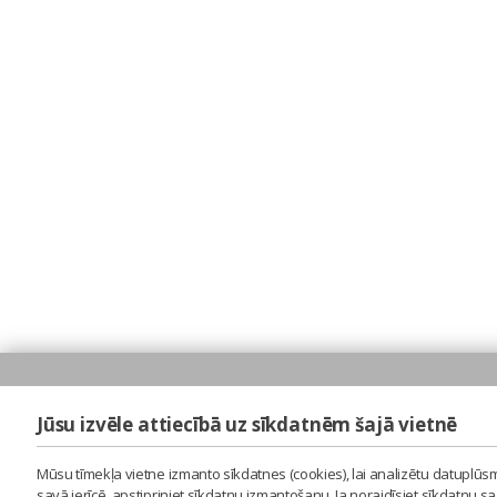
Jūsu izvēle attiecībā uz sīkdatnēm šajā vietnē
Mūsu tīmekļa vietne izmanto sīkdatnes (cookies), lai analizētu datuplūsm
savā ierīcē, apstipriniet sīkdatņu izmantošanu. Ja noraidīsiet sīkdatņu 