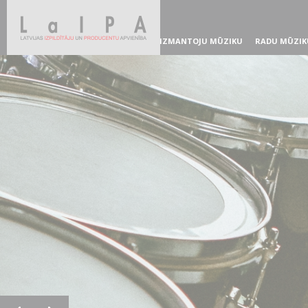
IZMANTOJU MŪZIKU
RADU MŪZIK