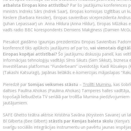
atbalsta Eiropas kino attīstību?
Par šo jautājumu konferences pir
ministrs Indreks Sārs (Indrek Saar), Eiropas komisijas Izglītības un 
Keslere (Barbara Kessler), Eiropas savienības viceprezidenta Andru
(Juhan Lepassaar) un Anna Hildura (Anna Hildur), Eiropas Mūzikas e
vadīs radio BBC korespondents Demiens Makginess (Damien McGu
Piesakot gaidāmo Igaunijas prezidentūru Eiropas Savienības Padom
konferencē tiks aplūkots jautājums arī par to,
vai vienotais digitā
Eiropas kopējai attīstībai?
Šo jautājumu diskusiju panelī, kas velt
Informācijas tehnoloģiju vadītājs Sīms Sikuts (Siim Sikkut), biznesa
investēšanas platformas “Funderbeam” izveidotājs Kaidi Rūsaleps (K
(Takashi Katsuragi), Japānas lielākās e-komercijas mājaslapas “Raku
Pieredzē par
Somijas veiksmes stāstu
–
Trollīti Muminu
, kas šobrī
dalīsies Paulīna Ahokas (Pauliina Ahokas) Tamperes halles vadītāja, 
topošajā lielbudžeta TV seriālā par trollīša Mumina piedzīvojumiem 
jautājumiem.
SAFE Ghetto teātra aktrise Kristēna Savāna (Krysteen Savane) un lab
Bī Gilberta (Bee Gilbert)
stāstīs par Kenijas baleta skolu
(Kenya’s 
svarīgu sociālās integrācijas instrumentu un pavērtu jaunas iespēja