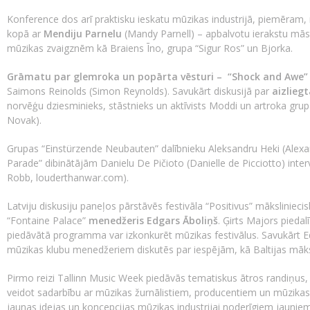
Konference dos arī praktisku ieskatu mūzikas industrijā, piemēram
kopā ar
Mendiju Parnelu
(Mandy Parnell) – apbalvotu ierakstu māst
mūzikas zvaigznēm kā Braiens Īno, grupa “Sigur Ros” un Bjorka.
Grāmatu par glemroka un popārta vēsturi – “Shock and Awe”
Saimons Reinolds (Simon Reynolds). Savukārt diskusijā par
aizlieg
norvēģu dziesminieks, stāstnieks un aktīvists Moddi un artroka grup
Novak).
Grupas “Einstürzende Neubauten” dalībnieku Aleksandru Heki (Alexa
Parade” dibinātājām Danielu De Pičioto (Danielle de Picciotto) inte
Robb, louderthanwar.com).
Latviju diskusiju paneļos pārstāvēs festivāla “Positivus” mākslinieci
“Fontaine Palace”
menedžeris Edgars Āboliņš
. Ģirts Majors piedalī
piedāvātā programma var izkonkurēt mūzikas festivālus. Savukārt Ed
mūzikas klubu menedžeriem diskutēs par iespējām, kā Baltijas māks
Pirmo reizi Tallinn Music Week piedāvās tematiskus ātros randiņus, 
veidot sadarbību ar mūzikas žurnālistiem, producentiem un mūzikas 
jaunas idejas un koncepcijas mūzikas industrijai noderīgiem jauniem