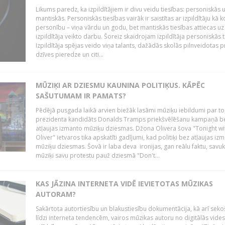
Likums paredz, ka izpildītājiem ir divu veidu tiesības: personiskās 
mantiskās. Personiskās tiesības vairāk ir saistītas ar izpildītāju kā 
personību – viņa vārdu un godu, bet mantiskās tiesības attiecas uz
izpildītāja veikto darbu. Šoreiz skaidrojam izpildītāja personiskās t
Izpildītāja spējas veido viņa talants, dažādās skolās pilnveidotas 
dzīves pieredze un citi...
MŪZIĶI AR DZIESMU KAUNINA POLITIĶUS. KĀPĒC
SAŠUTUMAM IR PAMATS?
Pēdējā pusgada laikā arvien biežāk lasāmi mūziķu iebildumi par to
prezidenta kandidāts Donalds Tramps priekšvēlēšanu kampaņā b
atļaujas izmanto mūziķu dziesmas. Džona Olivera šova "Tonight wi
Oliver" ietvaros tika apskatīti gadījumi, kad politiķi bez atļaujas iz
mūziķu dziesmas. Šovā ir laba deva ironijas, gan reālu faktu, savuk
mūziķi savu protestu pauž dziesmā "Don't...
KAS JĀZINA INTERNETA VIDĒ IEVIETOTAS MŪZIKAS
AUTORAM?
Sakārtota autortiesību un blakustiesību dokumentācija, kā arī sek
līdzi interneta tendencēm, vairos mūzikas autoru no digitālās vides