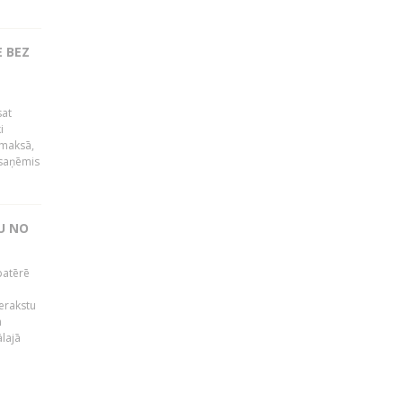
 BEZ
sat
i
āmaksā,
 saņēmis
U NO
patērē
o
ierakstu
m
lajā