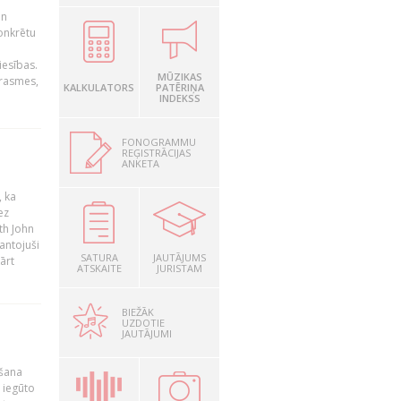
un
konkrētu
iesības.
MŪZIKAS
prasmes,
KALKULATORS
PATĒRIŅA
INDEKSS
FONOGRAMMU
REĢISTRĀCIJAS
ANKETA
, ka
ez
th John
mantojuši
SATURA
JAUTĀJUMS
ārt
ATSKAITE
JURISTAM
BIEŽĀK
UZDOTIE
JAUTĀJUMI
ošana
 iegūto