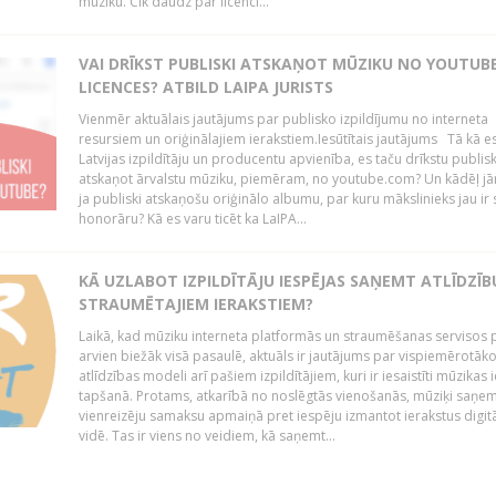
mūziku. Cik daudz par licenci...
VAI DRĪKST PUBLISKI ATSKAŅOT MŪZIKU NO YOUTUBE
LICENCES? ATBILD LAIPA JURISTS
Vienmēr aktuālais jautājums par publisko izpildījumu no interneta
resursiem un oriģinālajiem ierakstiem.Iesūtītais jautājums Tā kā e
Latvijas izpildītāju un producentu apvienība, es taču drīkstu publisk
atskaņot ārvalstu mūziku, piemēram, no youtube.com? Un kādēļ j
ja publiski atskaņošu oriģinālo albumu, par kuru mākslinieks jau ir
honorāru? Kā es varu ticēt ka LaIPA...
KĀ UZLABOT IZPILDĪTĀJU IESPĒJAS SAŅEMT ATLĪDZĪB
STRAUMĒTAJIEM IERAKSTIEM?
Laikā, kad mūziku interneta platformās un straumēšanas servisos 
arvien biežāk visā pasaulē, aktuāls ir jautājums par vispiemērotāk
atlīdzības modeli arī pašiem izpildītājiem, kuri ir iesaistīti mūzikas 
tapšanā. Protams, atkarībā no noslēgtās vienošanās, mūziķi saņe
vienreizēju samaksu apmaiņā pret iespēju izmantot ierakstus digitā
vidē. Tas ir viens no veidiem, kā saņemt...