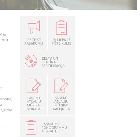
A) un
utoru
PIETEIKT
DJ LICENCE
PASĀKUMU
PIETEIKUMS
ZELTA UN
PLATĪNA
SERTIFIKĀCIJA
un
SAŅEMT
SAŅEMT
persona,
ATĻAUJU
ATĻAUJU
da
MŪZIKAI
MŪZIKAI
VEIKALĀ
KAFEJNĪCĀ
s, cirka
PASĀKUMA
FONOGRAMMU
ATSKAITE