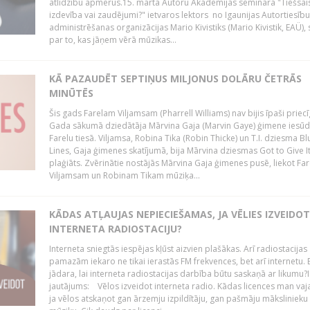
atlīdzību apmērus.15. martā Autoru Akadēmijas semināra "Tiešsais
izdevība vai zaudējumi?" ietvaros lektors no Igaunijas Autortiesību
administrēšanas organizācijas Mario Kivistiks (Mario Kivistik, EAÜ), s
par to, kas jāņem vērā mūzikas...
KĀ PAZAUDĒT SEPTIŅUS MILJONUS DOLĀRU ČETRĀS
MINŪTĒS
Šis gads Farelam Viljamsam (Pharrell Williams) nav bijis īpaši priecī
Gada sākumā dziedātāja Mārvina Gaja (Marvin Gaye) ģimene iesūd
Farelu tiesā. Viljamsa, Robina Tika (Robin Thicke) un T.I. dziesma B
Lines, Gaja ģimenes skatījumā, bija Mārvina dziesmas Got to Give I
plaģiāts. Zvērinātie nostājās Mārvina Gaja ģimenes pusē, liekot Fa
Viljamsam un Robinam Tikam mūziķa...
KĀDAS ATĻAUJAS NEPIECIEŠAMAS, JA VĒLIES IZVEIDO
INTERNETA RADIOSTACIJU?
Interneta sniegtās iespējas kļūst aizvien plašākas. Arī radiostacijas
pamazām iekaro ne tikai ierastās FM frekvences, bet arī internetu. 
jādara, lai interneta radiostacijas darbība būtu saskaņā ar likumu?I
jautājums: Vēlos izveidot interneta radio. Kādas licences man vaj
ja vēlos atskaņot gan ārzemju izpildītāju, gan pašmāju mākslinieku