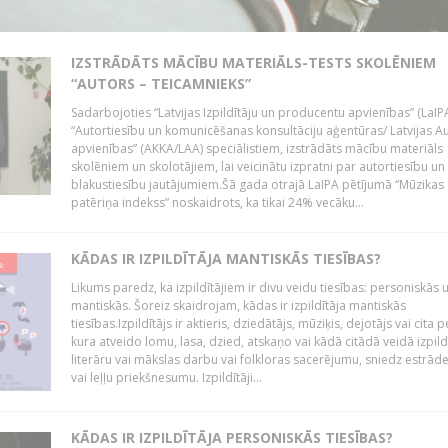
IZSTRĀDĀTS MĀCĪBU MATERIĀLS-TESTS SKOLĒNIEM
“AUTORS – TEICAMNIEKS”
Sadarbojoties “Latvijas Izpildītāju un producentu apvienības” (LaIP
“Autortiesību un komunicēšanas konsultāciju aģentūras/ Latvijas A
apvienības” (AKKA/LAA) speciālistiem, izstrādāts mācību materiāls
skolēniem un skolotājiem, lai veicinātu izpratni par autortiesību un
blakustiesību jautājumiem.Šā gada otrajā LaIPA pētījumā “Mūzikas
patēriņa indekss” noskaidrots, ka tikai 24% vecāku...
KĀDAS IR IZPILDĪTĀJA MANTISKĀS TIESĪBAS?
Likums paredz, ka izpildītājiem ir divu veidu tiesības: personiskās 
mantiskās. Šoreiz skaidrojam, kādas ir izpildītāja mantiskās
tiesības.Izpildītājs ir aktieris, dziedātājs, mūziķis, dejotājs vai cita 
kura atveido lomu, lasa, dzied, atskaņo vai kādā citādā veidā izpil
literāru vai mākslas darbu vai folkloras sacerējumu, sniedz estrāde
vai leļļu priekšnesumu. Izpildītāji...
KĀDAS IR IZPILDĪTĀJA PERSONISKĀS TIESĪBAS?