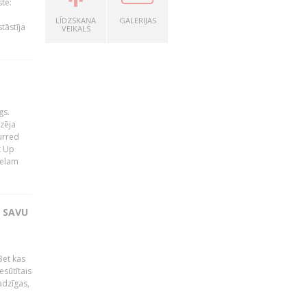
te:
LĪDZSKAŅA
GALERIJAS
tāstīja
VEIKALS
gs.
zēja
lurred
t Up
relam
T SAVU
Bet kas
esūtītais
adzīgas,