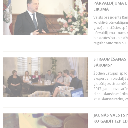
PĀRVALDĪJUMA L
LIKUMĀ
Valsts prezidents Rai
kolektīvā pārvaldījum
grozījumi stāsies spēk
pārvaldījuma likums 
blakustiesību kolektī
regulēt Autortiesību 
STRAUMĒŠANAS SE
SĀKUMS?
Šodien Latvijas Izpil
ekspertiem piedalījās 
globālajos straumēša
2017.gada pavasarī n
dienu klausās mūzikas 
75% klausās radio, vē
JAUNĀS VALSTS
KO GAIDĪT IZPIL