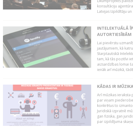
Likumprojekts palīdz
konsultāciju aģentūra
Latvijas Izpildītāju u
INTELEKTUĀLĀ Ī
AUTORTIESĪBĀM 
Lai pievērstu uzmanī
jautājumiem, kā katru 
Starptautiskā Intelek
tam, kā tās pozitīvi i
aizsardzības lomai ša
ienāk arī mūzikā, tādē
KĀDAS IR MŪZIK
Arī mūzikas ieraksta 
par viņam piederošiem
konkrētus to izmanto
Juridiskā izpratnē m
gan fiziska, gan jurid
par izpildījuma skaņu,