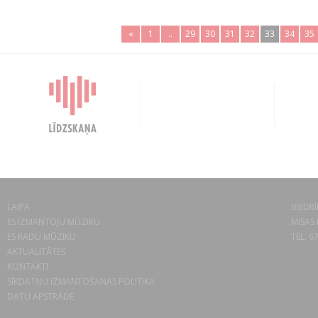
«
1
..
29
30
31
32
33
34
35
LAIPA
BIEDRĪ
ES IZMANTOJU MŪZIKU
MISAS 
ES RADU MŪZIKU
TEL. 6
AKTUALITĀTES
KONTAKTI
SĪKDATŅU IZMANTOŠANAS POLITIKA
DATU APSTRĀDE