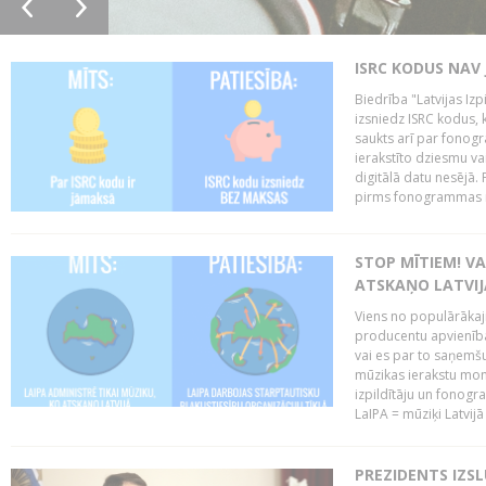
ISRC KODUS NAV 
Biedrība "Latvijas Iz
izsniedz ISRC kodus, k
saukts arī par fono
ierakstīto dziesmu vai
digitālā datu nesējā
pirms fonogrammas m
STOP MĪTIEM! VA
ATSKAŅO LATVIJ
Viens no populārākaji
producentu apvienības
vai es par to saņemšu
mūzikas ierakstu moni
izpildītāju un fonog
LaIPA = mūziķi Latvijā 
PREZIDENTS IZS