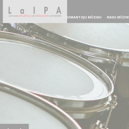
IZMANTOJU MŪZIKU
RADU MŪZIK