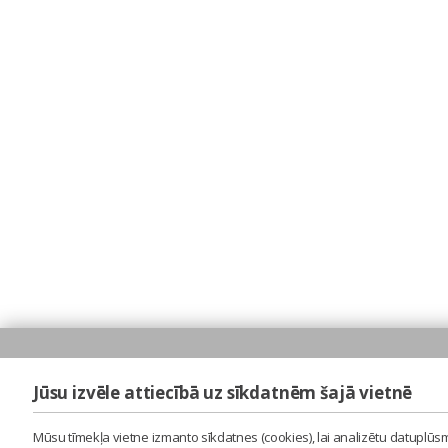
Jūsu izvēle attiecībā uz sīkdatnēm šajā vietnē
Mūsu tīmekļa vietne izmanto sīkdatnes (cookies), lai analizētu datuplūsm