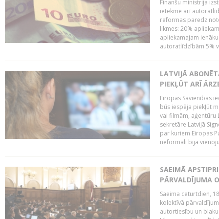
Finanšu ministrija iz
ietekmē arī autoratlī
reformas paredz note
likmes: 20% aplieka
apliekamajam ienākum
autoratlīdzībām 5% va
LATVIJĀ ABONĒT
PIEKĻŪT ARĪ ĀR
Eiropas Savienības ie
būs iespēja piekļūt 
vai filmām, aģentūru
sekretāre Latvijā Sig
par kuriem Eiropas P
neformāli bija vienojuš
SAEIMĀ APSTIPR
PĀRVALDĪJUMA O
Saeima ceturtdien, 18
kolektīvā pārvaldījum
autortiesību un blaku