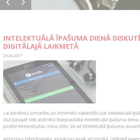
INTELEKTUĀLĀ ĪPAŠUMA DIENĀ DISKUT
DIGITĀLAJĀ LAIKMETĀ
20.04.2017
Lai pievērstu uzmanību un informētu sabiedrību par intelektuālā īpa
visā pasaulē tiek atzīmēta Starptautiskā Intelektuālā īpašuma diena.
pozitīvi ietekmējušas mūsu dzīvi, kā arī intelektuālā īpašuma aizsar
Attīstoties tehnoloģijām, inovācijas ienāk arī mūzikā, tādējādi main