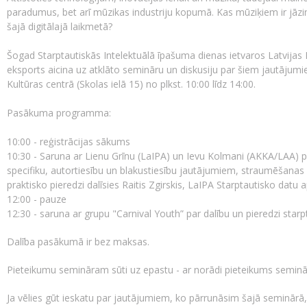
paradumus, bet arī mūzikas industriju kopumā. Kas mūziķiem ir jāzi
šajā digitālajā laikmetā?
Šogad Starptautiskās Intelektuālā īpašuma dienas ietvaros Latvijas M
eksports aicina uz atklāto semināru un diskusiju par šiem jautājum
Kultūras centrā (Skolas ielā 15) no plkst. 10:00 līdz 14:00.
Pasākuma programma:
10:00 - reģistrācijas sākums
10:30 - Saruna ar Lienu Grīnu (LaIPA) un Ievu Kolmani (AKKA/LAA) p
specifiku, autortiesību un blakustiesību jautājumiem, straumēšanas
praktisko pieredzi dalīsies Raitis Zgirskis, LaIPA Starptautisko datu 
12:00 - pauze
12:30 - saruna ar grupu "Carnival Youth” par dalību un pieredzi star
Dalība pasākumā ir bez maksas.
Pieteikumu semināram sūti uz epastu -
ar norādi pieteikums semin
Ja vēlies gūt ieskatu par jautājumiem, ko pārrunāsim šajā seminārā,