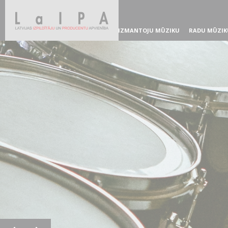
IZMANTOJU MŪZIKU
RADU MŪZIK