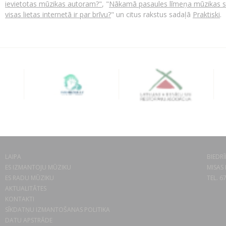
ievietotas mūzikas autoram?"
, "
Nākamā pasaules līmeņa mūzikas su
visas lietas internetā ir par brīvu?
" un citus rakstus sadaļā
Praktiski
.
LAIPA
BIEDRĪ
ES IZMANTOJU MŪZIKU
MISAS 
ES RADU MŪZIKU
TEL. 6
AKTUALITĀTES
KONTAKTI
SĪKDATŅU IZMANTOŠANAS POLITIKA
DATU APSTRĀDE