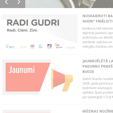
NOSKAIDROTI BA
GUDRI” FINĀLISTI
Konkurss tiek īstenots
stiprināt jauniešu izp
ievērošanu un atbildīgu
piedāvāt radošus un i
nelegālu mūzikas izm
JAUNIEVĒLĒTĀ LA
PADOMES PRIEKŠ
BUDZE
Stabili finanšu rezul
2026. gada pirmā pus
ieņēmumi sasnieguši 
izpildes. Īpaši pozitī
jau sasnieguši 173,8 
MŪZIKAS NOZĪME