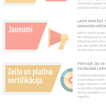
piemērota mūzika. Vi
publiskās vietās ir sais
LAIPA NOSLĒDZ 
IZMAKSĀM MŪZIĶ
LaIPA ir pašu Latvija
kas rūpējas par to, lai
kafejnīcās, koncertos
par savu darbu. Biedr
producentus un pārstā
PIEKTAJĀ ZELTA
PASĀKUMĀ LAIPA
Pasākuma laikā īpašs u
aizsardzības nozīmi,
maijā. Kampaņa ir vel
aizsardzību digitālajā
svarīgi apzināties, ka
ieguldīts...