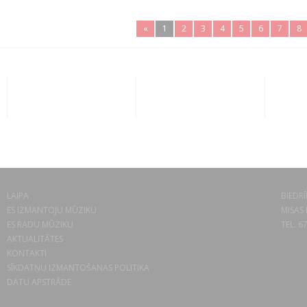
«
1
2
3
4
5
6
7
8
LAIPA
BIEDRĪ
ES IZMANTOJU MŪZIKU
MISAS 
ES RADU MŪZIKU
TEL. 6
AKTUALITĀTES
KONTAKTI
SĪKDATŅU IZMANTOŠANAS POLITIKA
DATU APSTRĀDE