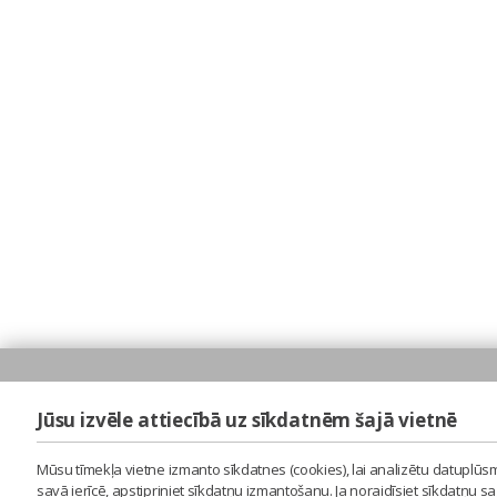
Jūsu izvēle attiecībā uz sīkdatnēm šajā vietnē
Mūsu tīmekļa vietne izmanto sīkdatnes (cookies), lai analizētu datuplūsm
savā ierīcē, apstipriniet sīkdatņu izmantošanu. Ja noraidīsiet sīkdatņu 