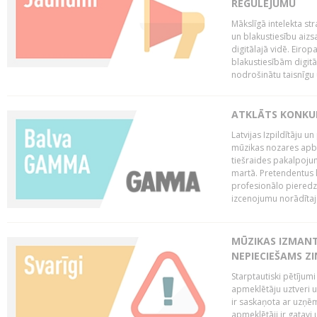
REGULĒJUMU
Mākslīgā intelekta str
un blakustiesību aizs
digitālajā vidē. Eirop
blakustiesībām digitāl
nodrošinātu taisnīgu
ATKLĀTS KONKU
Latvijas Izpildītāju 
mūzikas nozares apb
tiešraides pakalpoj
martā. Pretendentus l
profesionālo pieredzi
izcenojumu norādītaj
MŪZIKAS IZMAN
NEPIECIEŠAMS Z
Starptautiski pētījum
apmeklētāju uztveri 
ir saskaņota ar uzņēm
apmeklētāji ir gatavi 