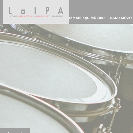
IZMANTOJU MŪZIKU
RADU MŪZIK