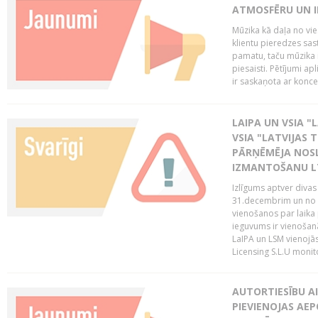
ATMOSFĒRU UN I
Mūzika kā daļa no vie
klientu pieredzes sas
pamatu, taču mūzika i
piesaisti. Pētījumi a
ir saskaņota ar koncept
LAIPA UN VSIA "L
VSIA "LATVIJAS T
PĀRŅĒMĒJA NOSL
IZMANTOŠANU 
Izlīgums aptver divas
31.decembrim un no 2
vienošanos par laika
ieguvums ir vienošan
LaIPA un LSM vienojā
Licensing S.L.U monito
AUTORTIESĪBU AI
PIEVIENOJAS AEP