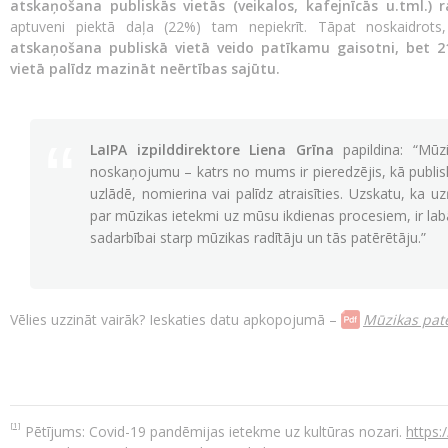
atskaņošana publiskās vietās (veikalos, kafejnīcās u.tml.) r
aptuveni piektā daļa (22%) tam nepiekrīt. Tāpat noskaidrot
atskaņošana publiskā vietā veido patīkamu gaisotni, bet 2
vietā palīdz mazināt neērtības sajūtu.
LaIPA izpilddirektore Liena Grīna
papildina: “Mūzi
noskaņojumu – katrs no mums ir pieredzējis, kā publis
uzlādē, nomierina vai palīdz atraisīties. Uzskatu, ka 
par mūzikas ietekmi uz mūsu ikdienas procesiem, ir lab
sadarbībai starp mūzikas radītāju un tās patērētāju.”
Vēlies uzzināt vairāk? Ieskaties datu apkopojumā –
Mūzikas patē
[1]
Pētījums: Covid-19 pandēmijas ietekme uz kultūras nozari.
https: