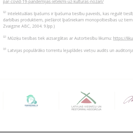
par-covid-19-pandemijas-ietekmi-uz-kulturas-nozari/
[2]
Intelektuālais īpašums ir īpašuma tiesību paveids, kas regulē tie
darbības produktiem, piešķirot īpašniekam monopoltiesības uz tiem. (
Zvaigzne ABC, 2004. 9.lpp.)
[3]
Mūziķu tiesības tiek aizsargātas ar Autortiesību likumu:
https://li
[4]
Latvijas populārāko torrentu lejuplādes vietņu audits un auditorij