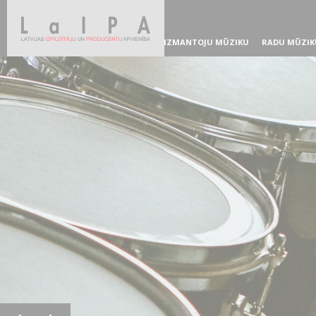
IZMANTOJU MŪZIKU
RADU MŪZIK