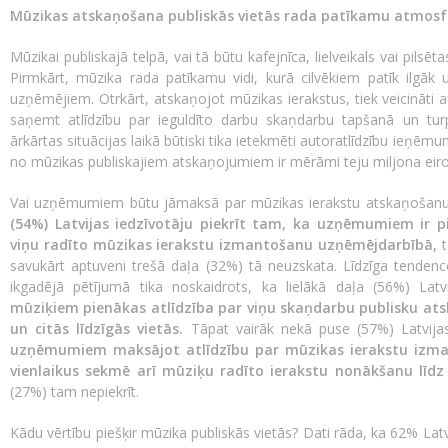
Mūzikas atskaņošana publiskās vietās rada patīkamu atmos
Mūzikai publiskajā telpā, vai tā būtu kafejnīca, lielveikals vai pilsēt
Pirmkārt, mūzika rada patīkamu vidi, kurā cilvēkiem patīk ilgāk 
uzņēmējiem. Otrkārt, atskaņojot mūzikas ierakstus, tiek veicināti 
saņemt atlīdzību par ieguldīto darbu skaņdarbu tapšanā un turpi
ārkārtas situācijas laikā būtiski tika ietekmēti autoratlīdzību ieņ
no mūzikas publiskajiem atskaņojumiem ir mērāmi teju miljona eir
Vai uzņēmumiem būtu jāmaksā par mūzikas ierakstu atskaņošanu
(54%) Latvijas iedzīvotāju piekrīt tam, ka uzņēmumiem ir
viņu radīto mūzikas ierakstu izmantošanu uzņēmējdarbībā,
t
savukārt aptuveni trešā daļa (32%) tā neuzskata. Līdzīga tenden
ikgadējā pētījumā tika noskaidrots, ka lielākā daļa (56%) Latv
mūziķiem pienākas atlīdzība par viņu skaņdarbu publisku at
un citās līdzīgās vietās.
Tāpat vairāk nekā puse (57%) Latvijas
uzņēmumiem maksājot atlīdzību par mūzikas ierakstu iz
vienlaikus sekmē arī mūziķu radīto ierakstu nonākšanu līdz
(27%) tam nepiekrīt.
Kādu vērtību piešķir mūzika publiskās vietās? Dati rāda, ka 62% Lat