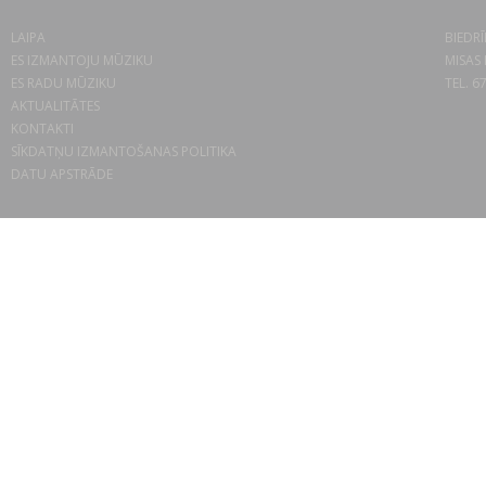
LAIPA
BIEDRĪ
ES IZMANTOJU MŪZIKU
MISAS 
ES RADU MŪZIKU
TEL. 6
AKTUALITĀTES
KONTAKTI
SĪKDATŅU IZMANTOŠANAS POLITIKA
DATU APSTRĀDE