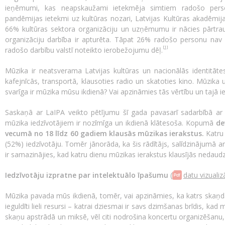
ieņēmumi, kas neapskaužami ietekmēja simtiem radošo pers
pandēmijas ietekmi uz kultūras nozari, Latvijas Kultūras akadēmija
66% kultūras sektora organizāciju un uzņēmumu ir nācies pārtrau
organizāciju darbība ir apturēta. Tāpat 26% radošo personu nav 
[1]
radošo darbību valstī noteikto ierobežojumu dēļ.
Mūzika ir neatsverama Latvijas kultūras un nacionālās identitātes
kafejnīcās, transportā, klausoties radio un skatoties kino. Mūzika 
svarīga ir mūzika mūsu ikdienā? Vai apzināmies tās vērtību un tajā i
Saskaņā ar LaIPA veikto pētījumu šī gada pavasarī sadarbībā ar
mūzika iedzīvotājiem ir nozīmīga un ikdienā klātesoša. Kopumā
dev
vecumā no 18 līdz 60 gadiem klausās mūzikas ierakstus.
Katru 
(52%) iedzīvotāju. Tomēr jānorāda, ka šis rādītājs, salīdzinājumā a
ir samazinājies, kad katru dienu mūzikas ierakstus klausījās nedaudz
Iedzīvotāju izpratne par intelektuālo īpašumu
(
datu vizualiz
Mūzika pavada mūs ikdienā, tomēr, vai apzināmies, ka katrs skaņda
ieguldīti lieli resursi – katrai dziesmai ir savs dzimšanas brīdis, kad
skaņu apstrādā un miksē, vēl citi nodrošina koncertu organizēšanu, p