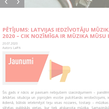
PĒTĪJUMS: LATVIJAS IEDZĪVOTĀJU MŪZ
2020 – CIK NOZĪMĪGA IR MŪZIKA MŪSU 
20.07.2020
Autors: LaIPA
Šis gads ir nācis ar pavisam nebijušiem izaicinājumiem – pandēmija
ārkārtas situācija un joprojām esošie pulcēšanās ierobežojumi, ie
ikdienā, būtiski ietekmējot teju visas nozares, tostarp – mūzikas 
slēgtas publiskās vietas, kur tiek atskaņota mūzika. Samazināj