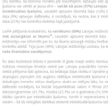
citu darbību, lai dziesma nonāktu pie klausītājiem. Aptaujas dati apl
īpašumu var vērtēt ar plusa zīmi –
vairāk kā puse (57%) Latvijas 
intelektuālais īpašums
, savukārt aptuveni desmitā daļa (12%) ta
daļa (9%) aptaujas dalībnieku, ir norādījuši, ka nezina, kas ir inte
daļai (21%) nav konkrēta viedokļa šajā jautājumā.
LaIPA pētījumā noskaidrots, ka
vairākums (69%)
Latvijas iedzīvot
[3]
tiek aizsargātas ar likumu
,
savukārt aptuveni desmitā daļa 
iedzīvotāju nav informēti par to, ka likums aizsargā mūziķu tiesība
konkrētu atbildi. Teju puse (49%) Latvijas iedzīvotāju uzskata, ka
m
rada finansiālus zaudējumus.
Šo datu kontekstā būtiski ir pieminēt šī gada maijā veikto Gemius
Kultūras ministrijas tīmekļa vietnē par Latvijas populārāko torren
veiktā pētījuma dati apliecina, ka lielākajai daļai cilvēku ir izprat
atspoguļo joprojām ļoti augstos rādītājus intelektuālā īpašuma 
dubultojies torrentu vietņu skatījumu skaits un vidējais laiks, ko v
dalībnieki norādījuši, ka biežāk lejupielādētais saturs ir filmas (6
datorprogrammas (31,7%), mūzika (27,7%) un e-grāmatas (15,10%).
labāku izpratni par intelektuālo īpašumu, tomēr ir nepieciešams t
sekām – kā šīs nelegālas darbības ietekmē intelektuālā īpašuma radī