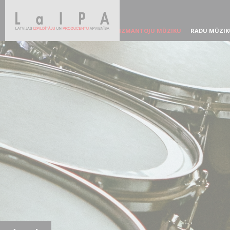
IZMANTOJU MŪZIKU
RADU MŪZIK