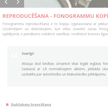
REPRODUCĒŠANA - FONOGRAMMU KOPĒ
Fonogrammu reproducēšana ir to kopiju izgatavošana ar jebkurie
Uzņēmējiem un diskžokejiem, kuri vēlas izveidot savas fono
izpildījumā, ir pienākums nokārtot saistības, noslēdzot licences līg
Svarīgi!
Atļauja dod tiesības izmantot tikai legāli iegūtas 
Saskaņā ar LR normatīvajiem aktiem, jebkāda cit
uzskatīta par autortiesību un blakustiesību pārkāpumu.
Diskžokeju licencēšana