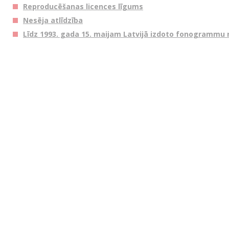
Reproducēšanas licences līgums
Nesēja atlīdzība
Līdz 1993. gada 15. maijam Latvijā izdoto fonogrammu 