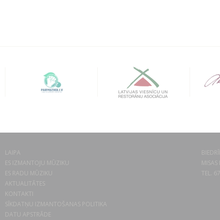
LAIPA
BIEDRĪ
ES IZMANTOJU MŪZIKU
MISAS 
ES RADU MŪZIKU
TEL. 6
AKTUALITĀTES
KONTAKTI
SĪKDATŅU IZMANTOŠANAS POLITIKA
DATU APSTRĀDE