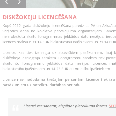
DISKŽOKEJU LICENCĒŠANA
Kopš 2012. gada diskžokeju licencēšana paredz LaIPA un Akka/La
vēršoties vienā no kolektīvā pārvaldījuma organizācijām. Saņemo
neierobežotu skaitu fonogrammas jebkādos datu nesējos, ierob
licences maksa ir
71.14 EUR
blakustiesību īpašniekiem un
71.14 EU
Licence, kas tiek izsniegta uz atsevišķiem pasākumiem, ļauj 
diskžokeja iesniegtajā sarakstā. Fonogrammu saraksts tiek pievie
skaitu šo fonogrammu jebkādos datu nesējos. Licences ma
blakustiesību īpašniekiem un
14.23 EUR
autortiesību īpašniekiem.
Licence nav nododama trešajām personām. Licence tiek izsn
pasākumiem uz noteiktu darbības periodu.
Licenci var saņemt, aizpildot pieteikuma formu
ŠEI