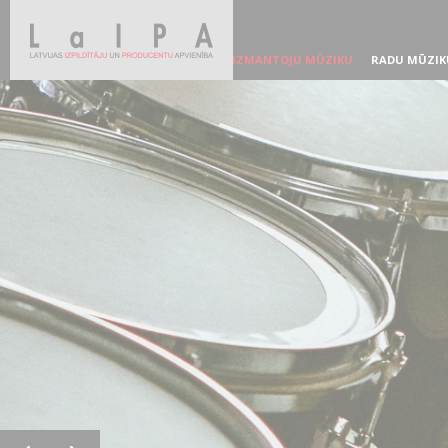
IZMANTOJU MŪZIKU
RADU MŪZIK