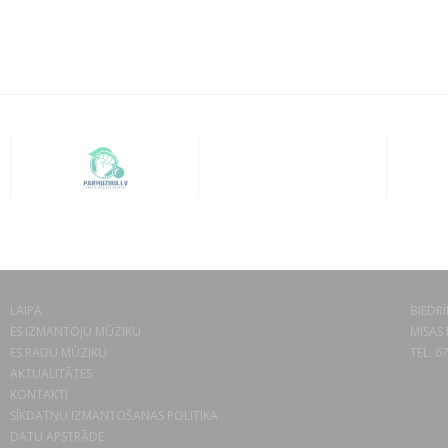
LAIPA
BIEDRĪ
ES IZMANTOJU MŪZIKU
MISAS 
ES RADU MŪZIKU
TEL. 6
AKTUALITĀTES
KONTAKTI
SĪKDATŅU IZMANTOŠANAS POLITIKA
DATU APSTRĀDE