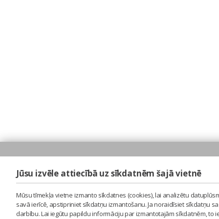
Jūsu izvēle attiecībā uz sīkdatnēm šajā vietnē
Mūsu tīmekļa vietne izmanto sīkdatnes (cookies), lai analizētu datuplūsm
savā ierīcē, apstipriniet sīkdatņu izmantošanu. Ja noraidīsiet sīkdatņu 
darbību. Lai iegūtu papildu informāciju par izmantotajām sīkdatnēm, to 