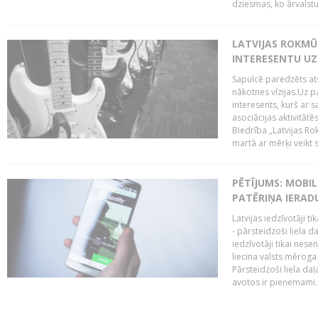
dziesmas, ko ārvalstu
LATVIJAS ROKMŪZ
INTERESENTU UZ
Sapulcē paredzēts ats
nākotnes vīzijas.Uz pa
interesents, kurš ar s
asociācijas aktivitāt
Biedrība „Latvijas Ro
martā ar mērķi veikt s
PĒTĪJUMS: MOBI
PATĒRIŅA IERAD
Latvijas iedzīvotāji 
- pārsteidzoši liela 
iedzīvotāji tikai nes
liecina valsts mērog
Pārsteidzoši liela da
avotos ir pieņemami. 