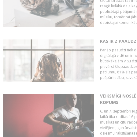
cik tu? Izrādās tas ir 
reaģē lielākā daļa ka
publicētajā pētījumā 
mūziku, tomēr tai jāb
dabiskajai komunikācij
KAS IR Z PAAUDZ
Par šo paaudzi tiek d
digitālajā vidē un ir 
būtiskākajām viņu dzī
pievērst šīs paaudzes
pētījumu, 81% šīs paa
pašpārliecību, savukā
VEIKSMĪGI NOSLĒ
KOPUMS
6. un 7. septembrī R
laikā tika radītas 16 
mūzikas un citu radoš
vietējiem, gan ārvals
dziesmu rakstīšanas n