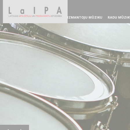
IZMANTOJU MŪZIKU
RADU MŪZIK