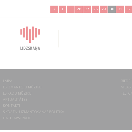
«
1
..
26
27
28
29
30
31
32
LAIPA
BIEDRĪ
ES IZMANTOJU MŪZIKU
MISAS 
ES RADU MŪZIKU
TEL. 6
AKTUALITĀTES
KONTAKTI
SĪKDATŅU IZMANTOŠANAS POLITIKA
DATU APSTRĀDE