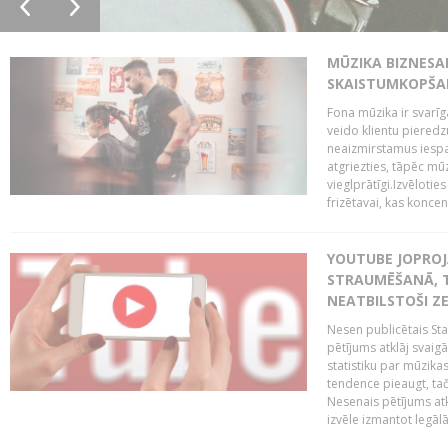
MŪZIKA BIZNESA
SKAISTUMKOPŠA
Fona mūzika ir svarīg
veido klientu pieredz
neaizmirstamus iespai
atgriezties, tāpēc mū
vieglprātīgi.Izvēlot
frizētavai, kas koncent
YOUTUBE JOPROJ
STRAUMĒŠANĀ, T
NEATBILSTOŠI Z
Nesen publicētais St
pētījums atklāj svaig
statistiku par mūzik
tendence pieaugt, ta
Nesenais pētījums atkl
izvēle izmantot legālā