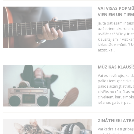
VAI VISAS POPM
VIENIEM UN TIE
Jā, tā patiešām ir tai
uz četriem akordiem. B
izvēlēties? Mūziķi ir 
klausītājiem ir vistī
izklausās vienādi. “Uz
atzīst, ka...
MŪZIKAS KLAUSĪ
Vai esi ievērojis, ka
palīdz iemigt ne tika
palīdz aizmigt ātrāk, 
cilvēks no rīta jūtas 
cilvēkiem, kurus moka
iešanas gulēt ir pat...
ZINĀTNIEKI ATR
Vai kādreiz esi gribēji