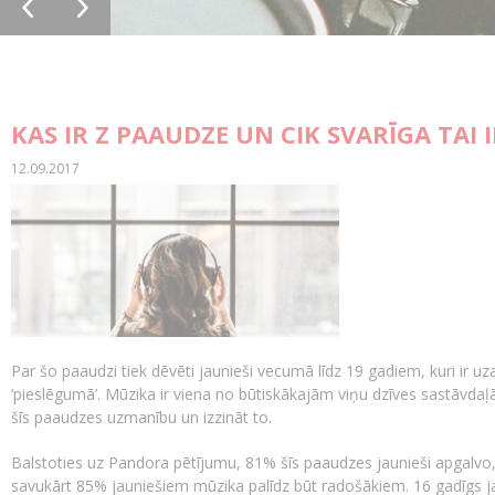
KAS IR Z PAAUDZE UN CIK SVARĪGA TAI 
12.09.2017
Par šo paaudzi tiek dēvēti jaunieši vecumā līdz 19 gadiem, kuri ir uza
‘pieslēgumā’. Mūzika ir viena no būtiskākajām viņu dzīves sastāvdaļā
šīs paaudzes uzmanību un izzināt to.
Balstoties uz Pandora pētījumu, 81% šīs paaudzes jaunieši apgalvo, 
savukārt 85% jauniešiem mūzika palīdz būt radošākiem. 16 gadīgs ja