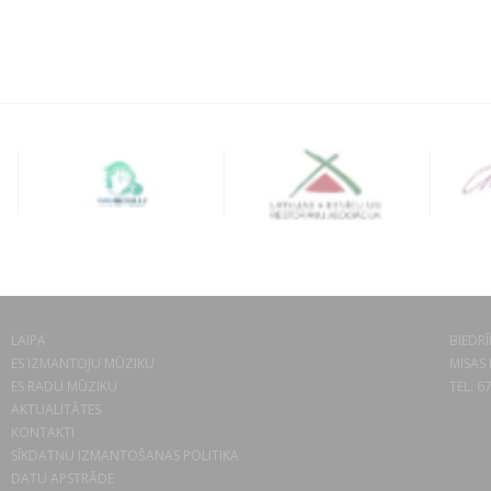
LAIPA
BIEDRĪ
ES IZMANTOJU MŪZIKU
MISAS 
ES RADU MŪZIKU
TEL. 6
AKTUALITĀTES
KONTAKTI
SĪKDATŅU IZMANTOŠANAS POLITIKA
DATU APSTRĀDE