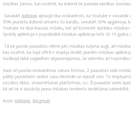
mūzikas žanrus, kas nozīmē, ka ikdienā tie pavada vairākas stundas
Savukārt
AdWeek
aptaujā tika noskaidrots, ka Youtube ir visvairāk
95% jauniešu ikdienā izmanto šo kanālu, savukārt 50% apgalvoja, ka 
Youtube ne tikai klausās mūziku, bet arī komentē dažādus mūzikas 
Spotify aplikācija ir populārākā mūzikas aplikācija tieši 16-19 gadus 
Tā kā jaunās paaudzes vēlme pēc mūzikas turpina augt, arī mūzikas l
kas nozīmē, ka šajā sfērā ir iespēja ienākt jaunām mūzikas aplikā
tuvākajā laikā sagaidīsim atjauninājumus, lai sekmētu arī turpmāku
Kaut arī pastāv neskaitāmas satura formas, Z paaudzes vidū mūzika
palīdz jauniešiem veidot savu identitāti un iepazīt sevi. To iespējam
sociālos tīklus, straumēšanas platformas, u.c. Šī paaudze veido īpa
kā arī tie ir aizsācēji jaunu mūzikas tendenču ienākšanai sabiedrībā.
Avoti:
AdWeek
,
Blogmutt