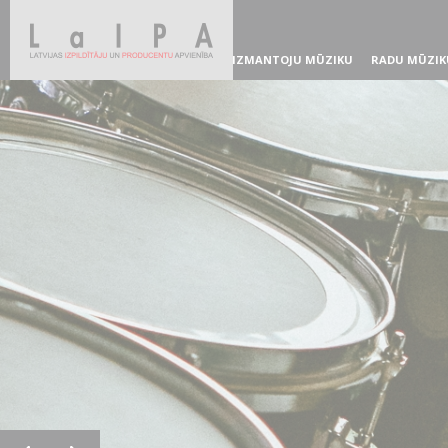
IZMANTOJU MŪZIKU
RADU MŪZIK