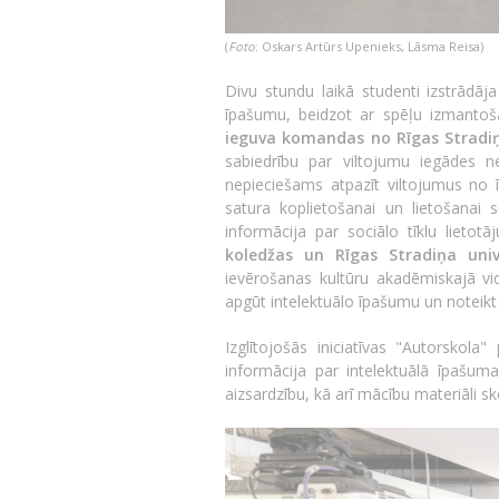
(
Foto
: Oskars Artūrs Upenieks, Lāsma Reisa
)
Divu stundu laikā studenti izstrādāj
īpašumu, beidzot ar spēļu izmantoš
ieguva komandas no Rīgas Stradiņ
sabiedrību par viltojumu iegādes n
nepieciešams atpazīt viltojumus no ī
satura koplietošanai un lietošanai s
informācija par sociālo tīklu lietotā
koledžas un Rīgas Stradiņa univ
ievērošanas kultūru akadēmiskajā vi
apgūt intelektuālo īpašumu un noteikt
Izglītojošās iniciatīvas "Autorskola
informācija par intelektuālā īpašum
aizsardzību, kā arī mācību materiāli 