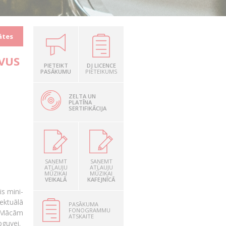
ātes
VUS
PIETEIKT
DJ LICENCE
PASĀKUMU
PIETEIKUMS
ZELTA UN
PLATĪNA
SERTIFIKĀCIJA
SAŅEMT
SAŅEMT
ATĻAUJU
ATĻAUJU
MŪZIKAI
MŪZIKAI
VEIKALĀ
KAFEJNĪCĀ
is mini-
ektuālā
PASĀKUMA
FONOGRAMMU
"Mācām
ATSKAITE
pguvei.