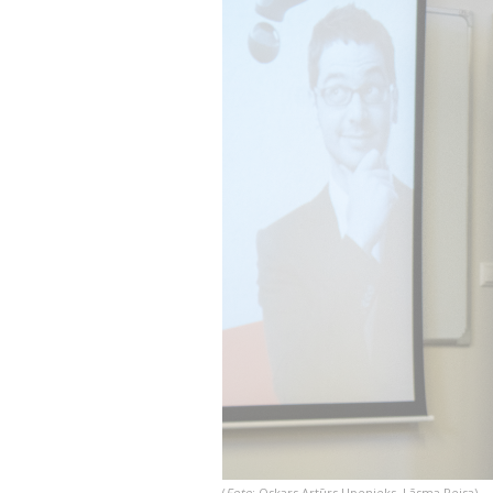
(
Foto
: Oskars Artūrs Upenieks, Lāsma Reisa
)