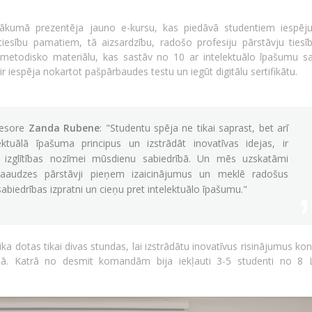
kumā prezentēja jauno e-kursu, kas piedāvā studentiem iespēj
tiesību pamatiem, tā aizsardzību, radošo profesiju pārstāvju ties
metodisko materiālu, kas sastāv no 10 ar intelektuālo īpašumu sa
iespēja nokartot pašpārbaudes testu un iegūt digitālu sertifikātu.
fesore
Zanda Rubene
: "Studentu spēja ne tikai saprast, bet arī
ektuālā īpašuma principus un izstrādāt inovatīvas idejas, ir
s izglītības nozīmei mūsdienu sabiedrībā. Un mēs uzskatāmi
audzes pārstāvji pieņem izaicinājumus un meklē radošus
 sabiedrības izpratni un cieņu pret intelektuālo īpašumu."
a dotas tikai divas stundas, lai izstrādātu inovatīvus risinājumus k
mā. Katrā no desmit komandām bija iekļauti 3-5 studenti no 8 L