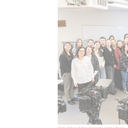
(
Foto
: Oskars Artūrs Upenieks, Lāsma Reisa
)