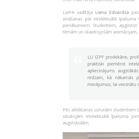
LaIPA vadītāja
Liena Edvardsa
pasā
zināšanas par intelektuālā īpašuma 
pienākumiem. Studentiem, apgūstot 
tēmām un skaidrojošām animācijam, ir 
LU IZPF prodekāne, pro
praktiski piemērot intel
apliecinājums augstākā
redzam, kā nākamās pa
risinājumus, lai veicinātu
Pēc atklāšanas uzrunām studentiem tik
situācijām intelektuālā īpašuma jo
augstskolām.