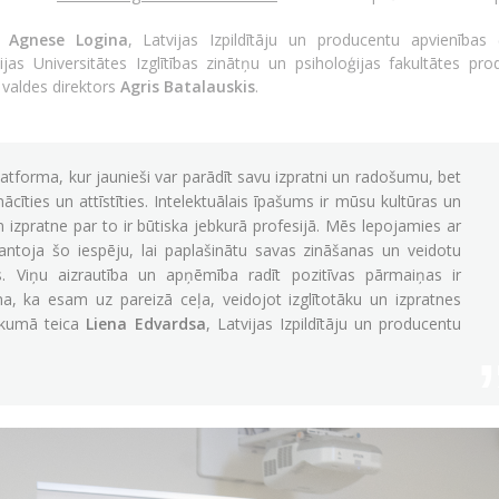
re
Agnese Logina
, Latvijas Izpildītāju un producentu apvienības 
ijas Universitātes Izglītības zinātņu un psiholoģijas fakultātes pro
valdes direktors
Agris Batalauskis
.
platforma, kur jaunieši var parādīt savu izpratni un radošumu, bet
cīties un attīstīties. Intelektuālais īpašums ir mūsu kultūras un
 izpratne par to ir būtiska jebkurā profesijā. Mēs lepojamies ar
antoja šo iespēju, lai paplašinātu savas zināšanas un veidotu
as. Viņu aizrautība un apņēmība radīt pozitīvas pārmaiņas ir
a, ka esam uz pareizā ceļa, veidojot izglītotāku un izpratnes
sākumā teica
Liena Edvardsa
, Latvijas Izpildītāju un producentu