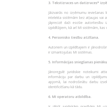
3. Tekstizraces un datizraces* iz
Jāizvairās no izņēmumu ieviešanas l
intelekta sistēmām bez atļaujas vai a
jāprecizē daži esošie autortiesību 
izpildītājiem, kā arī MI sistēmām, ka
4. Personisko tiesību atzīšana.
Autoriem un izpildītajiem ir jānodroši
ir izmantojušas MI sistēmas.
5. Informācijas sniegšanas pienāk
Jānoregulē juridiskie noteikumi at
informāciju par darbu un izpildīju
apjomā, lai nodrošinātu darbu izse
identificēšanu kā tādu.
6. MI operatoru atbildība.
Ir jābūt juridiskām prasībām MI 