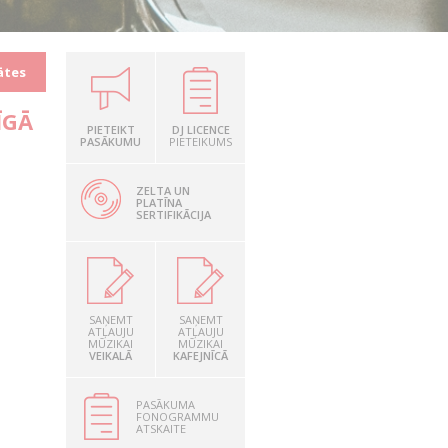
ātes
ĪGĀ
PIETEIKT
DJ LICENCE
PASĀKUMU
PIETEIKUMS
ZELTA UN
PLATĪNA
SERTIFIKĀCIJA
SAŅEMT
SAŅEMT
ATĻAUJU
ATĻAUJU
MŪZIKAI
MŪZIKAI
VEIKALĀ
KAFEJNĪCĀ
PASĀKUMA
FONOGRAMMU
ATSKAITE