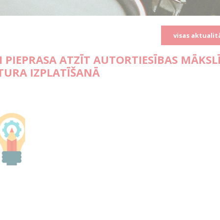
visas aktualit
JI PIEPRASA ATZĪT AUTORTIESĪBAS MĀKSL
TURA IZPLATĪŠANĀ