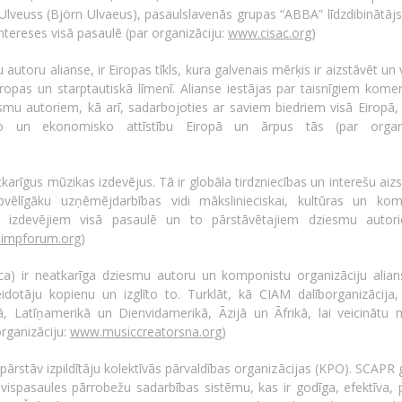
Ulveuss (Björn Ulvaeus), pasaulslavenās grupas “ABBA” līdzdibinātājs
intereses visā pasaulē (par organizāciju:
www.cisac.org
)
utoru alianse, ir Eiropas tīkls, kura galvenais mērķis ir aizstāvēt un 
ropas un starptautiskā līmenī. Alianse iestājas par taisnīgiem komer
u autoriem, kā arī, sadarbojoties ar saviem biedriem visā Eiropā,
lo un ekonomisko attīstību Eiropā un ārpus tās (par organiz
karīgus mūzikas izdevējus. Tā ir globāla tirdzniecības un interešu aiz
abvēlīgāku uzņēmējdarbības vidi mākslinieciskai, kultūras un kome
as izdevējiem visā pasaulē un to pārstāvētajiem dziesmu auto
impforum.org
)
a) ir neatkarīga dziesmu autoru un komponistu organizāciju alian
idotāju kopienu un izglīto to. Turklāt, kā CIAM dalīborganizācij
 Latīņamerikā un Dienvidamerikā, Āzijā un Āfrikā, lai veicinātu 
organizāciju:
www.musiccreatorsna.org
)
 pārstāv izpildītāju kolektīvās pārvaldības organizācijas (KPO). SCAPR
ēt vispasaules pārrobežu sadarbības sistēmu, kas ir godīga, efektīva, 