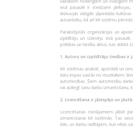
vairākiem noderīgiem un svarīgiem mē
visā pasaulē ir steidzami jārīkojas,
diskusijās obligāti jāpiedalās kultūra
aizsardzību, kā arī MI sistēmu pārred
Parakstījušās organizācijas un apvie
izpildītāju un izdevēju visā pasau
politikas un tiesību aktus, kas atbilst
1. Autoru un izpildītāju tiesības ir
MI sistēmas analizē, apstrādā un izma
datu kopas sastāv no muzikāliem, lite
autortiesības. Šiem autortiesību darb
vai aizliegt savu darbu izmantošanu, 
2. Licencēšana ir jāiespējo un jāatb
Licencēšanas risinājumiem jābūt pi
izmantošanai MI sistēmās. Tas veici
dati, un darbu radītājiem, kuri vēlas sa