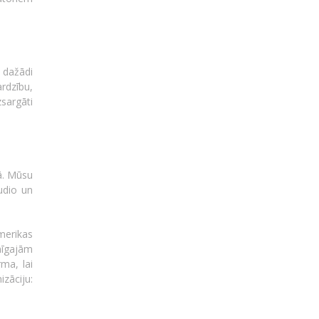
v dažādi
ardzību,
zsargāti
pā. Mūsu
udio un
merikas
mīgajām
ma, lai
zāciju: