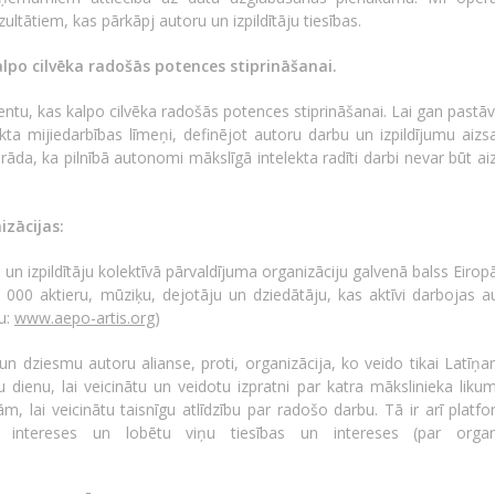
ltātiem, kas pārkāpj autoru un izpildītāju tiesības.
alpo cilvēka radošās potences stiprināšanai.
ntu, kas kalpo cilvēka radošās potences stiprināšanai. Lai gan pastā
kta mijiedarbības līmeņi, definējot autoru darbu un izpildījumu aizs
orāda, ka pilnībā autonomi mākslīgā intelekta radīti darbi nevar būt ai
.
izācijas:
 un izpildītāju kolektīvā pārvaldījuma organizāciju galvenā balss Eiro
0 000 aktieru, mūziķu, dejotāju un dziedātāju, kas aktīvi darbojas a
ju:
www.aepo-artis.org
)
n dziesmu autoru alianse, proti, organizācija, ko veido tikai Latīņa
 dienu, lai veicinātu un veidotu izpratni par katra mākslinieka liku
lai veicinātu taisnīgu atlīdzību par radošo darbu. Tā ir arī platfor
u intereses un lobētu viņu tiesības un intereses (par organi