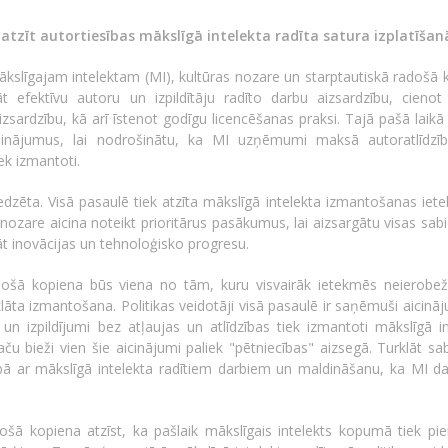
a atzīt autortiesības mākslīgā intelekta radīta satura izplatīšan
ākslīgajam intelektam (MI), kultūras nozare un starptautiskā radošā 
āt efektīvu autoru un izpildītāju radīto darbu aizsardzību, cienot 
zsardzību, kā arī īstenot godīgu licencēšanas praksi. Tajā pašā laik
isinājumus, lai nodrošinātu, ka MI uzņēmumi maksā autoratlīdzī
iek izmantoti.
eredzēta. Visā pasaulē tiek atzīta mākslīgā intelekta izmantošanas ie
 nozare aicina noteikt prioritārus pasākumus, lai aizsargātu visas sab
āt inovācijas un tehnoloģisko progresu.
adošā kopiena būs viena no tām, kuru visvairāk ietekmēs neierobe
lāta izmantošana. Politikas veidotāji visā pasaulē ir saņēmuši aicin
 un izpildījumi bez atļaujas un atlīdzības tiek izmantoti mākslīgā i
aču bieži vien šie aicinājumi paliek "pētniecības" aizsegā. Turklāt sa
ībā ar mākslīgā intelekta radītiem darbiem un maldināšanu, ka MI dar
ošā kopiena atzīst, ka pašlaik mākslīgais intelekts kopumā tiek pi