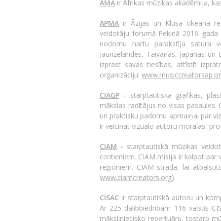
AMA
ir Āfrikas mūzikas akadēmija, ka
APMA
ir Āzijas un Klusā okeāna reģ
veidotāju forumā Pekinā 2016. gada 
nodomu hartu parakstīja satura vei
Jaunzēlandes, Taivānas, Japānas un D
izprast savas tiesības, attīstīt izpr
organizāciju:
www.musiccreatorsap.o
CIAGP
-
starptautiskā grafikas, pl
mākslas radītājus no visas pasaules. 
un praktisku padomu apmaiņai par vizu
ir veicināt vizuālo autoru morālās, pr
CIAM
-
starptautiskā mūzikas veido
centieniem. CIAM misija ir kalpot par
reģioniem. CIAM strādā, lai atbalstī
www.ciamcreators.org
)
CISAC
ir starptautiskā autoru un komp
Ar 225 dalībbiedrībām 116 valstīs C
māksliniecisko repertuāru, tostarp mū