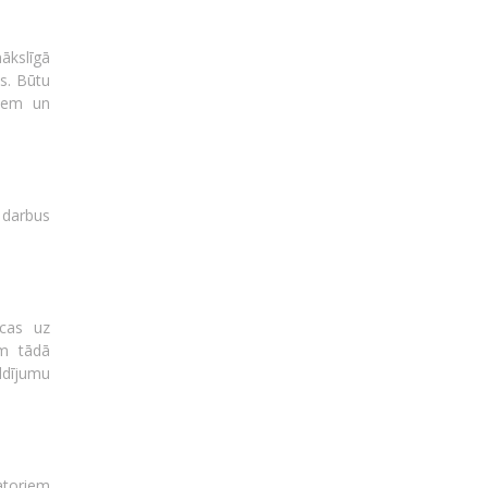
ākslīgā
us. Būtu
jiem un
a darbus
ecas uz
em tādā
ldījumu
atoriem