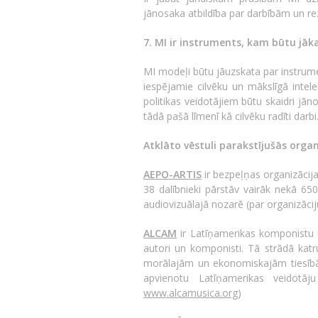
jānosaka atbildība par darbībām un rezu
7. MI ir instruments, kam būtu jāk
MI modeļi būtu jāuzskata par instrume
iespējamie cilvēku un mākslīgā intele
politikas veidotājiem būtu skaidri jān
tādā pašā līmenī kā cilvēku radīti darbi
Atklāto vēstuli parakstījušās organ
AEPO-ARTIS
ir bezpeļņas organizācija
38 dalībnieki pārstāv vairāk nekā 65
audiovizuālajā nozarē (par organizāci
ALCAM
ir Latīņamerikas komponistu u
autori un komponisti. Tā strādā katru
morālajām un ekonomiskajām tiesībām, 
apvienotu Latīņamerikas veidotāj
www.alcamusica.org
)