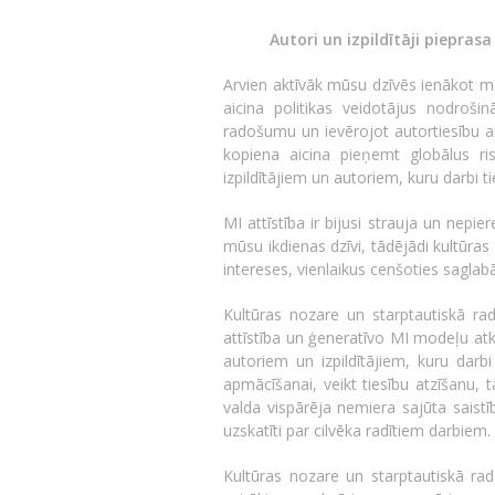
Autori un izpildītāji piepras
Arvien aktīvāk mūsu dzīvēs ienākot m
aicina politikas veidotājus nodrošin
radošumu un ievērojot autortiesību ai
kopiena aicina pieņemt globālus r
izpildītājiem un autoriem, kuru darbi t
MI attīstība ir bijusi strauja un nepi
mūsu ikdienas dzīvi, tādējādi kultūras
intereses, vienlaikus cenšoties saglab
Kultūras nozare un starptautiskā r
attīstība un ģeneratīvo MI modeļu atk
autoriem un izpildītājiem, kuru darbi
apmācīšanai, veikt tiesību atzīšanu, t
valda vispārēja nemiera sajūta saist
uzskatīti par cilvēka radītiem darbiem.
Kultūras nozare un starptautiskā rad