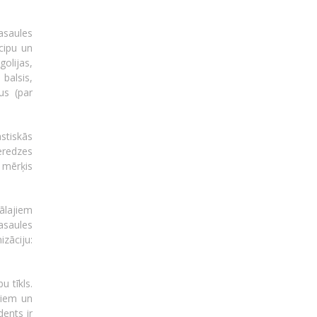
asaules
cipu un
olijas,
balsis,
bus (par
stiskās
ieredzes
u mērķis
ālajiem
pasaules
zāciju:
u tīkls.
niem un
dents ir