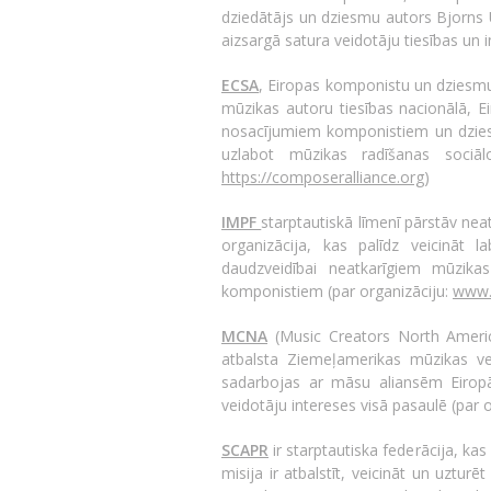
dziedātājs un dziesmu autors Bjorns 
aizsargā satura veidotāju tiesības un 
ECSA
, Eiropas komponistu un dziesmu a
mūzikas autoru tiesības nacionālā, Ei
nosacījumiem komponistiem un dziesm
uzlabot mūzikas radīšanas sociā
https://composeralliance.org
)
IMPF
starptautiskā līmenī pārstāv neat
organizācija, kas palīdz veicināt l
daudzveidībai neatkarīgiem mūzik
komponistiem (par organizāciju:
www.
MCNA
(Music Creators North Americ
atbalsta Ziemeļamerikas mūzikas ve
sadarbojas ar māsu aliansēm Eiropā,
veidotāju intereses visā pasaulē (par 
SCAPR
ir starptautiska federācija, kas
misija ir atbalstīt, veicināt un uztur