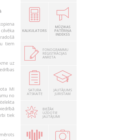
ā
kopiena
MŪZIKAS
cilvēka
KALKULATORS
PATĒRIŅA
INDEKSS
ā radošā
bu tiem
FONOGRAMMU
REĢISTRĀCIJAS
ANKETA
tekme uz
iedrības
žota MI
SATURA
JAUTĀJUMS
ATSKAITE
JURISTAM
ājumu no
ntelekta
biedrībā
BIEŽĀK
UZDOTIE
bi tiek
JAUTĀJUMI
emērots