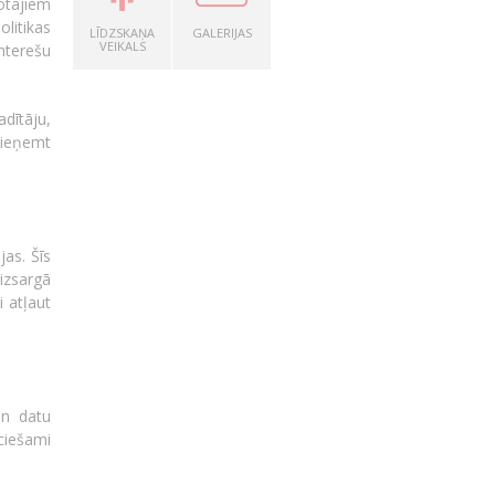
otājiem
litikas
LĪDZSKAŅA
GALERIJAS
VEIKALS
interešu
dītāju,
pieņemt
jas. Šīs
aizsargā
i atļaut
un datu
ciešami