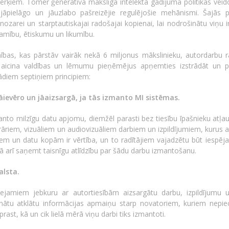
rķiem. Tomēr ģeneratīvā mākslīgā intelekta gadījumā politikas veid
 jāpielāgo un jāuzlabo pašreizējie regulējošie mehānismi. Šajās po
s nozarei un starptautiskajai radošajai kopienai, lai nodrošinātu viņu 
zamību, ētiskumu un likumību.
nības, kas pārstāv vairāk nekā 6 miljonus mākslinieku, autordarbu ra
lē, aicina valdības un lēmumu pieņēmējus apņemties izstrādāt un 
 šādiem septiņiem principiem:
 jāievēro un jāaizsargā, ja tās izmanto MI sistēmas.
nto milzīgu datu apjomu, diemžēl parasti bez tiesību īpašnieku atļau
rāriem, vizuāliem un audiovizuāliem darbiem un izpildījumiem, kurus 
iem un datu kopām ir vērtība, un to radītājiem vajadzētu būt iespēja
kā arī saņemt taisnīgu atlīdzību par šādu darbu izmantošanu.
alsta.
eejamiem jebkuru ar autortiesībām aizsargātu darbu, izpildījumu 
nātu atklātu informācijas apmaiņu starp novatoriem, kuriem nepie
prast, kā un cik lielā mērā viņu darbi tiks izmantoti.