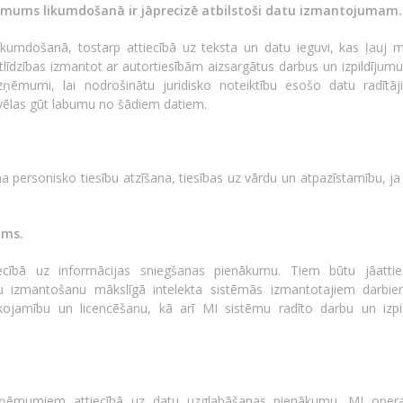
ņēmums likumdošanā ir jāprecizē atbilstoši datu izmantojumam.
ikumdošanā, tostarp attiecībā uz teksta un datu ieguvi, kas ļauj m
tlīdzības izmantot ar autortiesībām aizsargātus darbus un izpildījum
izņēmumi, lai nodrošinātu juridisko noteiktību esošo datu radītā
s vēlas gūt labumu no šādiem datiem.
na personisko tiesību atzīšana, tiesības uz vārdu un atpazīstamību, j
ums.
tiecībā uz informācijas sniegšanas pienākumu. Tiem būtu jāatti
mu izmantošanu mākslīgā intelekta sistēmās izmantotajiem darbi
kojamību un licencēšanu, kā arī MI sistēmu radīto darbu un izpi
uzņēmumiem attiecībā uz datu uzglabāšanas pienākumu. MI oper