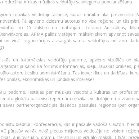
s nodrošina Āfrikas mūzikas veidotāju sasniegumu popularizēšanu.
iona mūzikas veidotāju alianse, kuras darbība tika prezentēta P
novembrī. Tā apvieno dziesmu autorus no visa reģiona, un tās prin
dotāji no 15 valstīm un teritorijām, tostarp Austrālijas, Mong
ienvidkorejas. APMA palīdz vietējiem māksliniekiem apvienot savas 
atni un virzīt organizācijas aizsargāt satura veidotājus un viņu dar
rg
)
astiskās un fotomākslas veidotāju padome, apvieno vizuālās un pla
Organizācija kalpo kā forums informācijas, ideju, labākās prakses, p
ālo autoru tiesību administrēšanu. Tas ietver rīkus un darbības, kur
ofesionālās, ekonomiskās un juridiskās intereses.
tāju padome, iestājas par mūzikas veidotāju kultūras un profesion
 vienotu globālu balsi visu repertuāru mūzikas veidotājiem no visiem 
tu savas partnerorganizācijas dažādos pasaules reģionos (par organi
onistu biedrību konfederācija, kas ir pasaulē vadošais autoru biedrīb
ISAC pārstāv vairāk nekā piecus miljonus veidotāju no visiem reģio
zikas, audiovizuālo, drāmu, literatūru un vizuālo mākslu. CISAC prezi