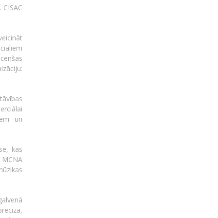
. CISAC
veicināt
ciāliem
 cenšas
āciju:
stāvības
rciālai
riem un
se, kas
a, MCNA
mūzikas
 galvenā
precīza,