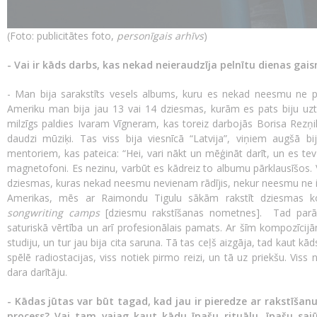
(Foto: publicitātes foto,
personīgais arhīvs
)
- Vai ir kāds darbs, kas nekad neieraudzīja pelnītu dienas gai
- Man bija sarakstīts vesels albums, kuru es nekad neesmu ne pu
Ameriku man bija jau 13 vai 14 dziesmas, kurām es pats biju uzt
milzīgs paldies Ivaram Vīgneram, kas toreiz darbojās Borisa Rezņika
daudzi mūziķi. Tas viss bija viesnīcā “Latvija”, viņiem augšā bij
mentoriem, kas pateica: “Hei, vari nākt un mēģināt darīt, un es tev 
magnetofoni. Es nezinu, varbūt es kādreiz to albumu pārklausīšos.
dziesmas, kuras nekad neesmu nevienam rādījis, nekur neesmu ne iz
Amerikas, mēs ar Raimondu Tigulu sākām rakstīt dziesmas ko
songwriting camps
[dziesmu rakstīšanas nometnes]. Tad parā
saturiskā vērtība un arī profesionālais pamats. Ar šīm kompozīcij
studiju, un tur jau bija cita saruna. Tā tas ceļš aizgāja, tad kaut kā
spēlē radiostacijas, viss notiek pirmo reizi, un tā uz priekšu. Vis
dara darītāju.
- Kādas jūtas var būt tagad, kad jau ir pieredze ar rakstīšanu
process? Vai tam vajag kaut kādu īpašu rituālu, īpašu sajūt