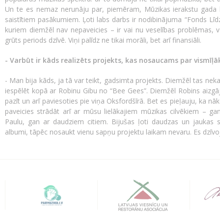
Un te es nemaz nerunāju par, piemēram, Mūzikas ierakstu gada b
saistītiem pasākumiem. Ļoti labs darbs ir nodibinājuma “Fonds Līd
kuriem diemžēl nav nepaveicies – ir vai nu veselības problēmas, vai
grūts periods dzīvē. Viņi palīdz ne tikai morāli, bet arī finansiāli.
- Varbūt ir kāds realizēts projekts, kas nosaucams par vismīļā
- Man bija kāds, ja tā var teikt, gadsimta projekts. Diemžēl tas nekad
iespēlēt kopā ar Robinu Gibu no “Bee Gees”. Diemžēl Robins aizgāj
pazīt un arī paviesoties pie viņa Oksfordšīrā. Bet es pieļauju, ka nāk
paveicies strādāt arī ar mūsu lielākajiem mūzikas cilvēkiem – g
Paulu, gan ar daudziem citiem. Bijušas ļoti daudzas un jaukas sad
albumi, tāpēc nosaukt vienu sapņu projektu laikam nevaru. Es dzīvoj