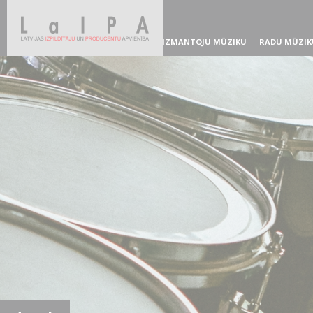
IZMANTOJU MŪZIKU
RADU MŪZIK