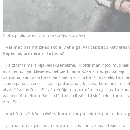
(Foto: publicitātes foto,
personīgais arhīvs
)
- Vai mācības mūzikas skolā, vienalga, vai tās būtu klaviere
Kāpēc ne, piemēram, futbols?
- Tā zināmā mērā bija vecāku ietekme, jo tētis man ir ļoti muzikāls 
akordeonu, gan klavieres, bet pie Imanta Kokara mācījās pat vijoli. 
patīkama, samtaina balss. Viņš vienmēr bija ballīšu dvēsele. Tajā lai
tētis bija paša centrā – spēlēja dziesmas, bet visa kompānija dzied
visus šlāgerus līdzi... Es taču zināju to repertuāru no galvas. Un ka
var noturēt meldiņu. Bet, ja tā, tad nu liksim, lai viņš dzied tur tos s
dziedāju.
- Varbūt ir vēl kāds cilvēks, kuram var pateikties par to, ka 
- Jā, mana tēta jaunības draugam sievas kundze bija klavieru pasn