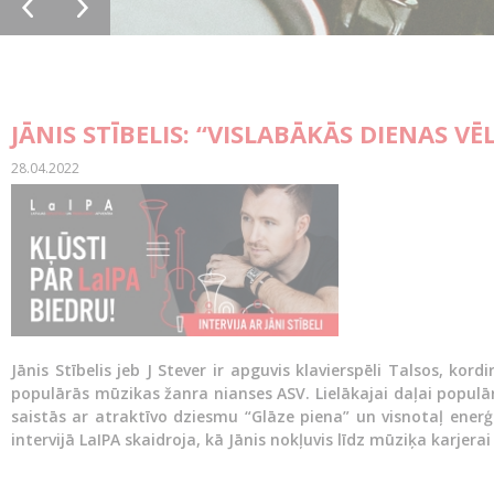
JĀNIS STĪBELIS: “VISLABĀKĀS DIENAS VĒL
28.04.2022
Jānis Stībelis jeb J Stever ir apguvis klavierspēli Talsos, kor
populārās mūzikas žanra nianses ASV. Lielākajai daļai populār
saistās ar atraktīvo dziesmu “Glāze piena” un visnotaļ ener
intervijā LaIPA skaidroja, kā Jānis nokļuvis līdz mūziķa karjer