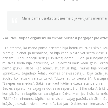
Mana pirmā uzrakstītā dziesma bija veltījums mammai 
- Arī tieši tikpat organiski un tikpat plūstoši pārgājāt pie dz
- Es atceros, ka mana pirmā dziesma bija bērnu mūzikas skolā. M
Māmiņu dienai. Ja nemaldos, tā bija kāda piektā vai sestā klase.
dziesmu. Kādu nedēļu sēdēju un riktīgi domāju. Bet, ja runājam pa
mūzikas skolā bija pārliecība, ka vajadzētu kaut kādu grupu org
pirmo grupu Talsos. Kad atnācu studēt uz Rīgu, mums bija projek
Sprindžuku, tagadējo Ādažu domes priekšsēdētāju. Bija tāda jau
Such”, ko latviski varētu tulkot “Uztveriet to vienkārši”. Uzstāj
“Sinepes un medus”. Sākām ar kaut kādiem džeza standartiņiem, i
Bet es sapratu, ka vajag veidot savu repertuāru. Sāku rakstīt ārkār
komplicētu, sinkopētu un sarežģītu mūziku. Man jau likās, ka mē
“Bītli” kā minimums, tāpēc mums visiem vajag parādīt, cik ātri mē
krājās. Ja uzraksti vienu, divas, trīs, tad jau 10 dziesmas, iemaņas sā