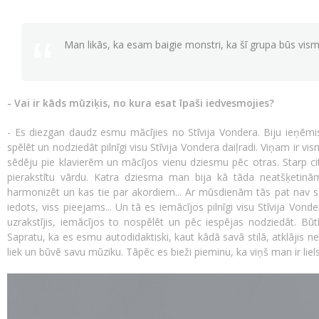
Man likās, ka esam baigie monstri, ka šī grupa būs vism
- Vai ir kāds mūziķis, no kura esat īpaši iedvesmojies?
- Es diezgan daudz esmu mācījies no Stīvija Vondera. Biju ieņēmi
spēlēt un nodziedāt pilnīgi visu Stīvija Vondera daiļradi. Viņam ir v
sēdēju pie klavierēm un mācījos vienu dziesmu pēc otras. Starp ci
pierakstītu vārdu. Katra dziesma man bija kā tāda neatšķetinā
harmonizēt un kas tie par akordiem... Ar mūsdienām tās pat nav sal
iedots, viss pieejams... Un tā es iemācījos pilnīgi visu Stīvija Vonder
uzrakstījis, iemācījos to nospēlēt un pēc iespējas nodziedāt. Būt
Sapratu, ka es esmu autodidaktiski, kaut kādā savā stilā, atklājis n
liek un būvē savu mūziku. Tāpēc es bieži pieminu, ka viņš man ir lie