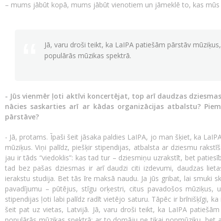
– mums jābūt kopā, mums jābūt vienotiem un jāmeklē to, kas mūs vi
Jā, varu droši teikt, ka LaIPA patiešām pārstāv mūziķus,
populārās mūzikas spektrā.
- Jūs vienmēr ļoti aktīvi koncertējat, top arī daudzas dziesmas
nācies saskarties arī ar kādas organizācijas atbalstu? Pie
pārstāve?
- Jā, protams. Īpaši šeit jāsaka paldies LaIPA, jo man šķiet, ka LaIPA
mūziķus. Viņi palīdz, piešķir stipendijas, atbalsta ar dziesmu rakst
jau ir tāds “viedoklis”: kas tad tur – dziesmiņu uzrakstīt, bet paties
tad bez pašas dziesmas ir arī daudzi citi izdevumi, daudzas lietas
ierakstu studija. Bet tās īre maksā naudu. Ja jūs gribat, lai smuki 
pavadījumu – pūtējus, stīgu orķestri, citus pavadošos mūziķus,
stipendijas ļoti labi palīdz radīt vietējo saturu. Tāpēc ir brīnišķīgi
šeit pat uz vietas, Latvijā. Jā, varu droši teikt, ka LaIPA patiešā
populārās mūzikas spektrā: ar to domāju ne tikai popmūziku, bet ar