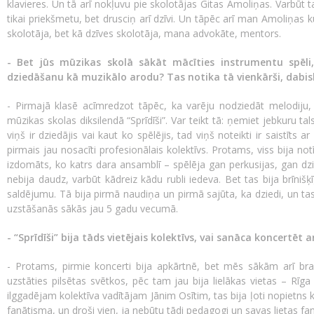
klavieres. Un tā arī nokļuvu pie skolotājas Gitas Amoliņas. Varbūt
tikai priekšmetu, bet drusciņ arī dzīvi. Un tāpēc arī man Amoliņas kund
skolotāja, bet kā dzīves skolotāja, mana advokāte, mentors.
- Bet jūs mūzikas skolā sākāt mācīties instrumentu spēli, 
dziedāšanu kā muzikālo arodu? Tas notika tā vienkārši, dabis
- Pirmajā klasē acīmredzot tāpēc, ka varēju nodziedāt melodiju
mūzikas skolas diksilendā “Sprīdīši”. Var teikt tā: ņemiet jebkuru ta
viņš ir dziedājis vai kaut ko spēlējis, tad viņš noteikti ir saistīts a
pirmais jau nosacīti profesionālais kolektīvs. Protams, viss bija no
izdomāts, ko katrs dara ansamblī – spēlēja gan perkusijas, gan d
nebija daudz, varbūt kādreiz kādu rubli iedeva. Bet tas bija brīnišķ
saldējumu. Tā bija pirmā naudiņa un pirmā sajūta, ka dziedi, un tas d
uzstāšanās sākās jau 5 gadu vecumā.
- “Sprīdīši” bija tāds vietējais kolektīvs, vai sanāca koncertēt a
- Protams, pirmie koncerti bija apkārtnē, bet mēs sākām arī br
uzstāties pilsētas svētkos, pēc tam jau bija lielākas vietas – Rīga
ilggadējam kolektīva vadītājam Jānim Osītim, tas bija ļoti nopietns ko
fanātisma, un droši vien, ja nebūtu tādi pedagogi un savas lietas fan