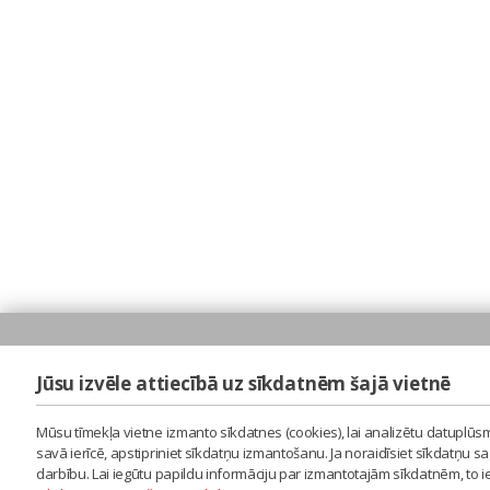
Jūsu izvēle attiecībā uz sīkdatnēm šajā vietnē
Mūsu tīmekļa vietne izmanto sīkdatnes (cookies), lai analizētu datuplūsm
savā ierīcē, apstipriniet sīkdatņu izmantošanu. Ja noraidīsiet sīkdatņu 
darbību. Lai iegūtu papildu informāciju par izmantotajām sīkdatnēm, to 