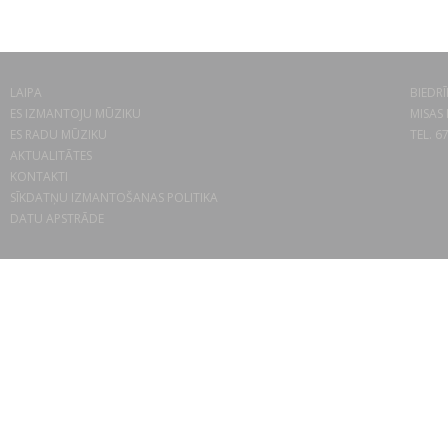
LAIPA
BIEDRĪ
ES IZMANTOJU MŪZIKU
MISAS 
ES RADU MŪZIKU
TEL. 6
AKTUALITĀTES
KONTAKTI
SĪKDATŅU IZMANTOŠANAS POLITIKA
DATU APSTRĀDE