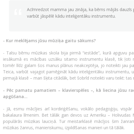
Acīmredzot mamma jau zināja, ka bērns mājās dauzīs pa
varbūt jāspēlē kādu inteliģentāku instrumentu.
- Kur meklējams jūsu mūziķa gaitu sākums?
- Talsu bērnu mūzikas skola bija pirmā “iestāde”, kurā apguvu p
iesākumā es mācības uzsāku sitamo instrumentu klasē, tik ļot
tomēr līdz galam šos manus plānus neakceptēja, jo noteikti jau pa
Teica, varbūt vajagot pamēģināt kādu inteliģentāku instrumentu, un
pirmajā klasē – man šķita citādāk, bet šobrīd noteikti varu teikt: tas n
- Pēc pamatu pamatiem – klavierspēles –, kā liecina jūsu rad
apgūšana...
- Jā, esmu mācījies arī kordiriģēšanu, vokālo pedagoģiju, vispār 
bakalaura līmenim. Bet tālāk gan devos uz Ameriku – Holivudas Mū
populārās mūzikas lauciņā. Tur meistarklasē mācījos šim žanram 
mūzikas žanrus, manieriskumu, izpildīšanas manieri un tā tālāk.