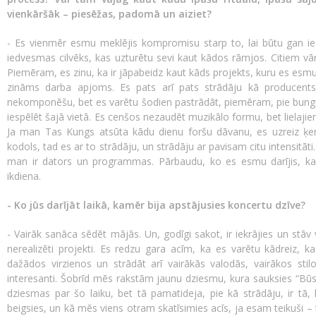
vienkāršāk – piesēžas, padomā un aiziet?
- Es vienmēr esmu meklējis kompromisu starp to, lai būtu gan ied
iedvesmas cilvēks, kas uzturētu sevi kaut kādos rāmjos. Citiem vār
Piemēram, es zinu, ka ir jāpabeidz kaut kāds projekts, kuru es esmu iec
zināms darba apjoms. Es pats arī pats strādāju kā producents
nekomponēšu, bet es varētu šodien pastrādāt, piemēram, pie bungu 
iespēlēt šajā vietā. Es cenšos nezaudēt muzikālo formu, bet liela
Ja man Tas Kungs atsūta kādu dienu foršu dāvanu, es uzreiz ķero
kodols, tad es ar to strādāju, un strādāju ar pavisam citu intensitāti.
man ir dators un programmas. Pārbaudu, ko es esmu darījis, ka
ikdiena.
- Ko jūs darījāt laikā, kamēr bija apstājusies koncertu dzīve?
- Vairāk sanāca sēdēt mājās. Un, godīgi sakot, ir iekrājies un stāv 
nerealizēti projekti. Es redzu gara acīm, ka es varētu kādreiz, k
dažādos virzienos un strādāt arī vairākās valodās, vairākos sti
interesanti. Šobrīd mēs rakstām jaunu dziesmu, kura sauksies “Būsim
dziesmas par šo laiku, bet tā pamatideja, pie kā strādāju, ir tā,
beigsies, un kā mēs viens otram skatīsimies acīs, ja esam teikuši – tu