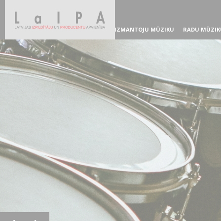
IZMANTOJU MŪZIKU
RADU MŪZIK