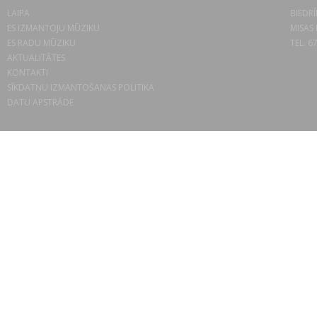
LAIPA
BIEDRĪ
ES IZMANTOJU MŪZIKU
MISAS 
ES RADU MŪZIKU
TEL. 6
AKTUALITĀTES
KONTAKTI
SĪKDATŅU IZMANTOŠANAS POLITIKA
DATU APSTRĀDE