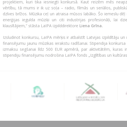
projektiem, kuri tika iesniegti konkursā. Kaut reizēm mēs neap
vērtību, tā mums ir ik uz soļa – radio, filmās un seriālos, publisk
dzīves brīžos. Mūzika ceļ un atraisa mūsos labāko. Šo iemeslu dēļ ir
enerģijas iegulda mūziķi un citi industrijas profesionāļi, lai 
klausītājiem,“ stāsta LaIPA izpilddirektore
Liena Grīna.
Izsludinot konkursu, LaIPA mērķis ir atbalstīt Latvijas izpildītāju u
finansējumu jaunu mūzikas ierakstu radīšanai. Stipendija konkursa 
izmaksu segšanai līdz 500 EUR apmērā, par aktivitātēm, kuras ir
stipendiju finansējumu nodrošina LaIPA fonds „Izglītības un kultūra