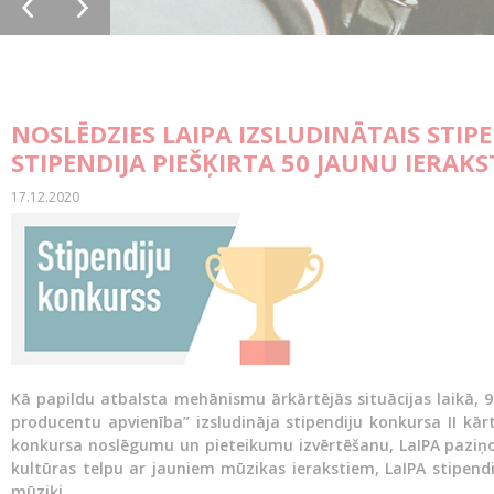
NOSLĒDZIES LAIPA IZSLUDINĀTAIS STIP
STIPENDIJA PIEŠĶIRTA 50 JAUNU IERAK
17.12.2020
Kā papildu atbalsta mehānismu ārkārtējās situācijas laikā, 9.
producentu apvienība” izsludināja stipendiju konkursa II kār
konkursa noslēgumu un pieteikumu izvērtēšanu, LaIPA paziņo 
kultūras telpu ar jauniem mūzikas ierakstiem, LaIPA stipend
mūziķi.