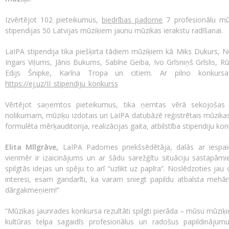
Izvērtējot 102 pieteikumus,
biedrības padome
7 profesionālu mūz
stipendijas 50 Latvijas mūziķiem jaunu mūzikas ierakstu radīšanai.
LaIPA stipendija tika piešķirta tādiem mūziķiem kā Miks Dukurs, N
Ingars Viļums, Jānis Bukums, Sabīne Geiba, Ivo Grīsniņš Grīslis, 
Edijs Šnipke, Karīna Tropa un citiem. Ar pilno konkursa 
https://ej.uz/II_stipendiju_konkurss
Vērtējot saņemtos pieteikumus, tika ņemtas vērā sekojošas k
nolikumam, mūziķu izdotais un LaIPA datubāzē reģistrētais mūzikas i
formulēta mērķauditorija, realizācijas gaita, atbilstība stipendiju konk
Elita Mīlgrāve,
LaIPA Padomes priekšsēdētāja, dalās ar iespaid
vienmēr ir izaicinājums un ar šādu sarežģītu situāciju sastapāmie
spilgtās idejas un spēju to arī “uzlikt uz papīra”. Noslēdzoties jau
interesi, esam gandarīti, ka varam sniegt papildu atbalsta mehān
dārgakmeņiem!”
“Mūzikas jaunrades konkursa rezultāti spilgti pierāda – mūsu mūziķiem
kultūras telpa sagaidīs profesionālus un radošus papildinājumu