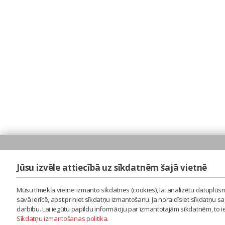
Jūsu izvēle attiecībā uz sīkdatnēm šajā vietnē
Mūsu tīmekļa vietne izmanto sīkdatnes (cookies), lai analizētu datuplūsm
savā ierīcē, apstipriniet sīkdatņu izmantošanu. Ja noraidīsiet sīkdatņu 
darbību. Lai iegūtu papildu informāciju par izmantotajām sīkdatnēm, to 
Sīkdatņu izmantošanas politika
.