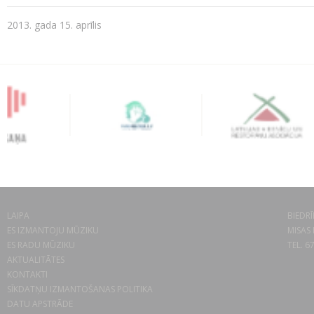
2013. gada 15. aprīlis
LAIPA
BIEDRĪ
ES IZMANTOJU MŪZIKU
MISAS 
ES RADU MŪZIKU
TEL. 6
AKTUALITĀTES
KONTAKTI
SĪKDATŅU IZMANTOŠANAS POLITIKA
DATU APSTRĀDE