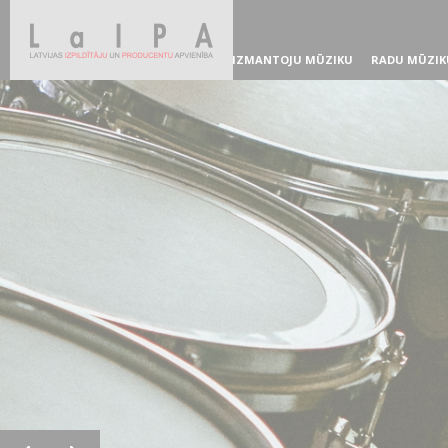
IZMANTOJU MŪZIKU
RADU MŪZIK