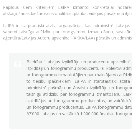
Papildus šiem kritērijiem LaIPA izmanto konkrētajai nozarei
atskaņošanas biežums/sezonalitāte, platība, vidējais pasākuma ilgum
LaIPA ir starptautiski atzīta organizācija, kas administrē Latvijas
saņemt taisnīgu atlīdzību par fonogrammu izmantošanu, savukārt
aģentūra/Latvijas Autoru apvienība" (AKKA/LAA) pārstāv un administ
Biedrība "Latvijas Izpildītāju un producentu apvienība" 
izpildītāji un fonogrammu producenti, lai kolektīvi adm
ar fonogrammu izmantotājiem par maksājamo atlīdzību
to tiesību īpašniekiem. LaIPA ir starptautiski atzīta
administrē pašmāju un ārvalstu izpildītāju un fonog
taisnīgu atlīdzību par fonogrammu izmantošanu. LaIP
izpildītājus un fonogrammu producentus, un vairāk kā 7
un fonogrammu producentus. LaIPA fonogrammu datu 
67'000 Latvijas un vairāk kā 1'000'000 ārvalstu fonog