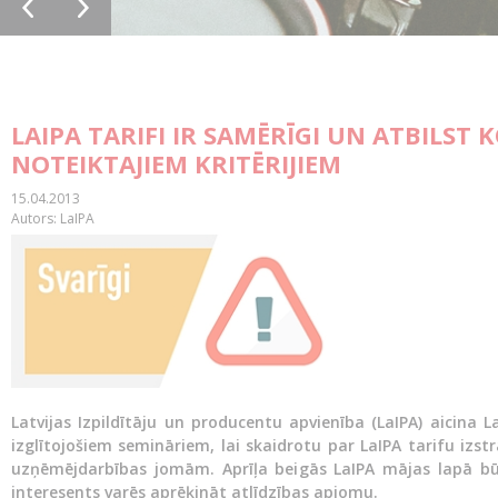
LAIPA TARIFI IR SAMĒRĪGI UN ATBILS
NOTEIKTAJIEM KRITĒRIJIEM
15.04.2013
Autors: LaIPA
Latvijas Izpildītāju un producentu apvienība (LaIPA) aicina L
izglītojošiem semināriem, lai skaidrotu par LaIPA tarifu iz
uzņēmējdarbības jomām. Aprīļa beigās LaIPA mājas lapā būs 
interesents varēs aprēķināt atlīdzības apjomu.