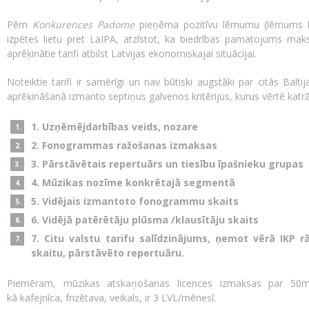
Pērn
Konkurences Padome
pieņēma pozitīvu lēmumu (lēmums NR
izpētes lietu pret LaIPA, atzīstot, ka biedrības pamatojums maks
aprēķinātie tarifi atbilst Latvijas ekonomiskajai situācijai.
Noteiktie tarifi ir samērīgi un nav būtiski augstāki par citās Balti
aprēķināšanā izmanto septiņus galvenos kritērijus, kurus vērtē ka
1. Uzņēmējdarbības veids, nozare
2. Fonogrammas ražošanas izmaksas
3. Pārstāvētais repertuārs un tiesību īpašnieku grupas
4. Mūzikas nozīme konkrētajā segmentā
5. Vidējais izmantoto fonogrammu skaits
6. Vidējā patērētāju plūsma /klausītāju skaits
7. Citu valstu tarifu salīdzinājums, ņemot vērā IKP rā
skaitu, pārstāvēto repertuāru.
Piemēram, mūzikas atskaņošanas licences izmaksas par 50
kā kafejnīca, frizētava, veikals, ir 3 LVL/mēnesī.