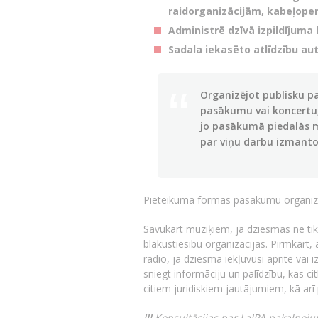
raidorganizācijām, kabeļoper
Administrē dzīvā izpildījuma
Sadala iekasēto atlīdzību au
Organizējot publisku p
pasākumu vai koncertu,
jo pasākumā piedalās mū
par viņu darbu izmant
Pieteikuma formas pasākumu organi
Savukārt mūziķiem, ja dziesmas ne tikai
blakustiesību organizācijās. Pirmkārt,
radio, ja dziesma iekļuvusi apritē vai 
sniegt informāciju un palīdzību, kas ci
citiem juridiskiem jautājumiem, kā arī p
!!!
Konsultācijas par LaIPA pakalpoj