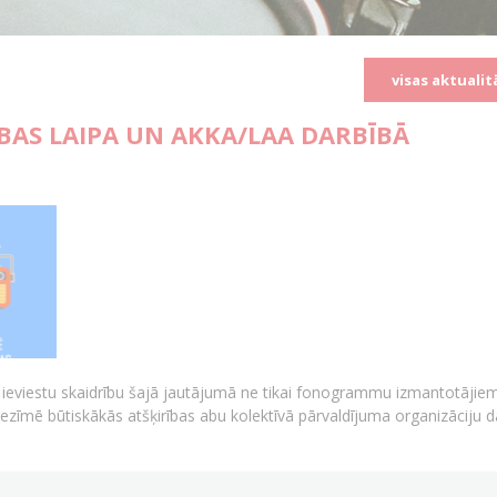
visas aktualit
ĪBAS LAIPA UN AKKA/LAA DARBĪBĀ
 ieviestu skaidrību šajā jautājumā ne tikai fonogrammu izmantotājiem
iezīmē būtiskākās atšķirības abu kolektīvā pārvaldījuma organizāciju d