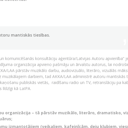
toru mantiskās tiesības.
u un komunicēšanās konsultāciju aģentūra/Latvijas Autoru apvienība“ j
ldījuma organizācija apvieno pašmāju un ārvalstu autorus, lai nodroši
KKA/LAA pārstāv muzikālo darbu, audiovizuālo, literāro, vizuālās māks
uz muzikālajiem darbiem, tad AKKA/LAA administrē autoru mantiskās t
aņošanu publiskās vietās, raidīšanu radio un TV, retranslāciju pa ka
līdzīgi kā LaIPA.
bu organizācija – tā pārstāv muzikālo, literāro, dramatisko, vi
uārus;
mmu izmantotājiem (veikaliem, kafejnīcām, deju klubiem, vies