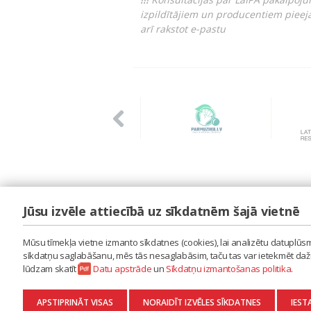
izpildītājiem un producentiem pieej
arī rakstot e-pastu
Jūsu izvēle attiecībā uz sīkdatnēm šajā vietnē
LAIPA
ES IZMANTOJU MŪZIKU
Mūsu tīmekļa vietne izmanto sīkdatnes (cookies), lai analizētu datuplūsmu
ES RADU MŪZIKU
sīkdatņu saglabāšanu, mēs tās nesaglabāsim, taču tas var ietekmēt dažu 
AKTUALITĀTES
lūdzam skatīt
Datu apstrāde
un
Sīkdatņu izmantošanas politika
.
KONTAKTI
SĪKDATŅU IZMANTOŠANAS POLITIKA
APSTIPRINĀT VISAS
NORAIDĪT IZVĒLES SĪKDATNES
IEST
DATU APSTRĀDE