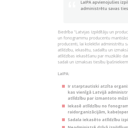
LaIPA apvienojušies izp
administrētu savas ties
Biedrība ”Latvijas Izpildītāju un prod
un fonogrammu producentu mantisko ti
producenti, lai kolektīvi administrē
atlīdzību, iekasētu, sadalītu un izmak
atlīdzības iekasēšanu par muzikālo d
sadali un izmaksas tiesību īpašniekiem
LaIPA:
Ir starptautiski atzīta organ
kas vienīgā Latvijā administ
atlīdzību par izmantoto mūzi
Iekasē atlīdzību no fonogra
raidorganizācijām, kabeļoper
Sadala iekasēto atlīdzību i
Neadministrē dzīvā izpildīju