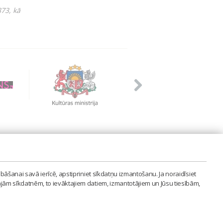
73, kā
PVIENĪBA'
bāšanai savā ierīcē, apstipriniet sīkdatņu izmantošanu. Ja noraidīsiet
LAIPA.ORG
ajām sīkdatnēm, to ievāktajiem datiem, izmantotājiem un Jūsu tiesībām,