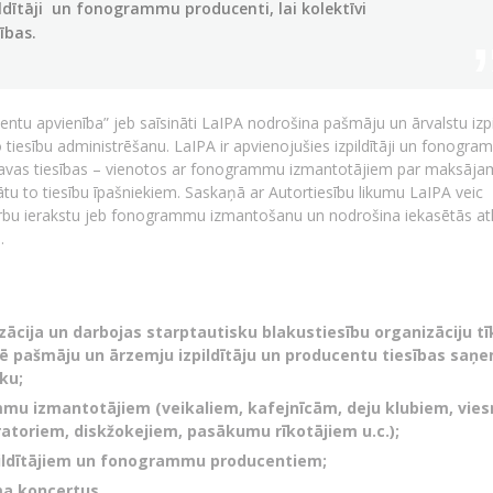
ildītāji un fonogrammu producenti, lai kolektīvi
ības.
ucentu apvienība” jeb saīsināti LaIPA nodrošina pašmāju un ārvalstu izp
esību administrēšanu. LaIPA ir apvienojušies izpildītāji un fonogr
tu savas tiesības – vienotos ar fonogrammu izmantotājiem par maksāj
sātu to tiesību īpašniekiem. Saskaņā ar Autortiesību likumu LaIPA veic
arbu ierakstu jeb fonogrammu izmantošanu un nodrošina iekasētās atl
.
izācija un darbojas starptautisku blakustiesību organizāciju tī
rē pašmāju un ārzemju izpildītāju un producentu tiesības saņ
ku;
mmu izmantotājiem (veikaliem, kafejnīcām, deju klubiem, vies
atoriem, diskžokejiem, pasākumu rīkotājiem u.c.);
zpildītājiem un fonogrammu producentiem;
ma koncertus.