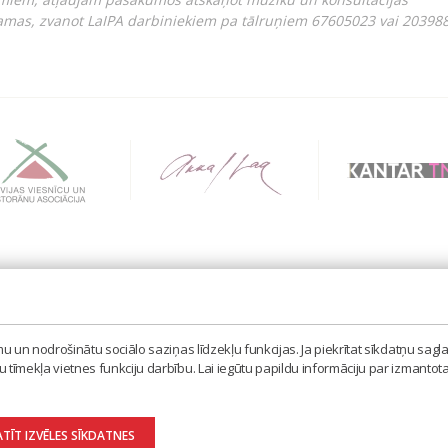
amas, zvanot LaIPA darbiniekiem pa tālruņiem 67605023 vai 203988
BIEDRĪBA 'LATVIJAS IZPILDĪTĀJU UN PRODUCENTU A
MISAS IELA 3, RĪGA, LV – 1058
 un nodrošinātu sociālo saziņas līdzekļu funkcijas. Ja piekrītat sīkdatņu sagla
TEL. 67605023, MOB. 20398873, E-PASTS: LAIPA[AT]
tīmekļa vietnes funkciju darbību. Lai iegūtu papildu informāciju par izmantot
ATĪT IZVĒLES SĪKDATNES