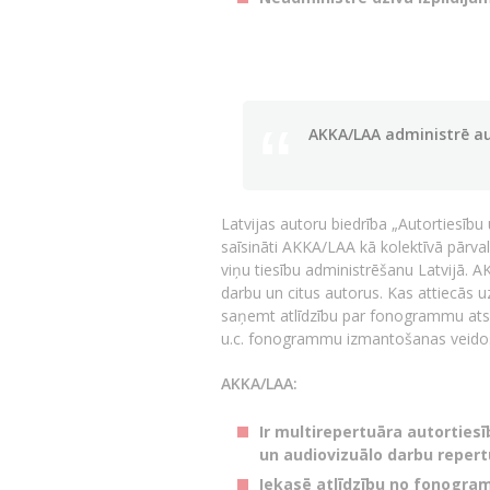
AKKA/LAA administrē au
Latvijas autoru biedrība „Autortiesīb
saīsināti AKKA/LAA kā kolektīvā pārva
viņu tiesību administrēšanu Latvijā. A
darbu un citus autorus. Kas attiecās 
saņemt atlīdzību par fonogrammu atsk
u.c. fonogrammu izmantošanas veidos 
AKKA/LAA:
Ir multirepertuāra autortiesī
un audiovizuālo darbu repert
Iekasē atlīdzību no fonogra