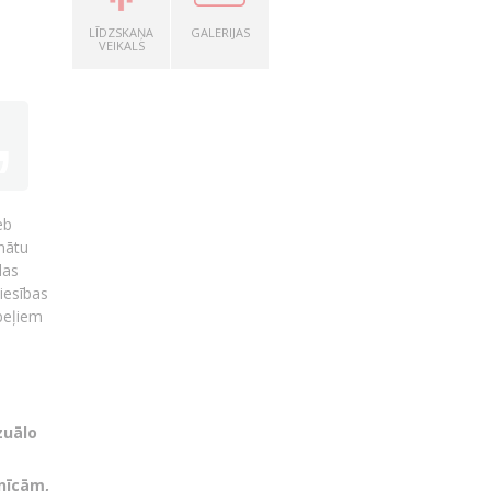
LĪDZSKAŅA
GALERIJAS
VEIKALS
eb
nātu
las
iesības
beļiem
zuālo
nīcām,