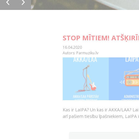
STOP MĪTIEM! ATŠĶIR
16.04.2020
Autors: Parmuziku.lv
Kas ir LaIPA? Un kas ir AKKA/LAA? Lai
arī pašiem tiesību īpašniekiem, LaIPA 