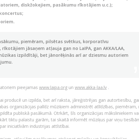
atoriem, diskžokejiem, pasākumu rīkotājiem u.c.);
 koncertus;
toriem.
asākumu, piemēram, pilsētas svētkus, korporatīvu
 rīkotājiem jāsaņem atļauja gan no LaIPA, gan AKKA/LAA,
zikas izpildītāji, bet jānorēķinās arī ar dziesmu autoriem
ojumu.
zatoriem pieejamas
www.laipa.org
un
www.akka-laa.lv
.
 producē un izpilda, bet arī raksta, jāreģistrējas gan autortiesību, ga
 abas organizācijas palīdz mūziķiem administrēt atlīdzības, piemēram,
izpildīta publiskā pasākumā. Otrkārt, šīs organizācijas māksliniekiem va
tkārt tiktu palaistu garām, tai skaitā informēt mūziķus par viņu tiesīb
ar iniciatīvām industrijas attīstībai.
umiem, atļaujām pasākumos atskaņot mūziku un konsultācijas