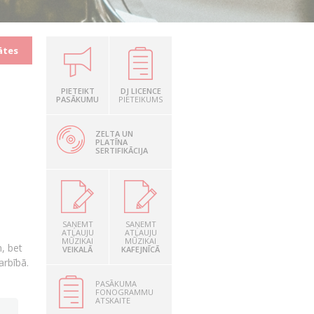
ātes
PIETEIKT
DJ LICENCE
PASĀKUMU
PIETEIKUMS
ZELTA UN
PLATĪNA
SERTIFIKĀCIJA
SAŅEMT
SAŅEMT
ATĻAUJU
ATĻAUJU
MŪZIKAI
MŪZIKAI
, bet
VEIKALĀ
KAFEJNĪCĀ
arbībā.
PASĀKUMA
FONOGRAMMU
ATSKAITE