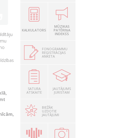
MŪZIKAS
KALKULATORS
PATĒRIŅA
INDEKSS
ildītāju
ammu
amo
FONOGRAMMU
REĢISTRĀCIJAS
ANKETA
īdzības
SATURA
JAUTĀJUMS
ATSKAITE
JURISTAM
klā,
emt
BIEŽĀK
UZDOTIE
nīcām,
JAUTĀJUMI