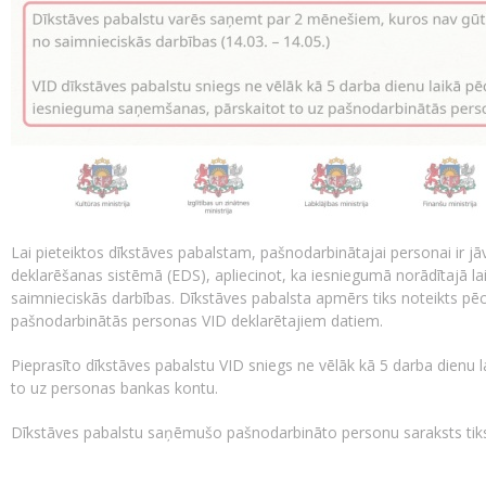
Lai pieteiktos dīkstāves pabalstam, pašnodarbinātajai personai ir j
deklarēšanas sistēmā (EDS), apliecinot, ka iesniegumā norādītajā 
saimnieciskās darbības. Dīkstāves pabalsta apmērs tiks noteikts pēc
pašnodarbinātās personas VID deklarētajiem datiem.
Pieprasīto dīkstāves pabalstu VID sniegs ne vēlāk kā 5 darba dienu
to uz personas bankas kontu.
Dīkstāves pabalstu saņēmušo pašnodarbināto personu saraksts tiks 