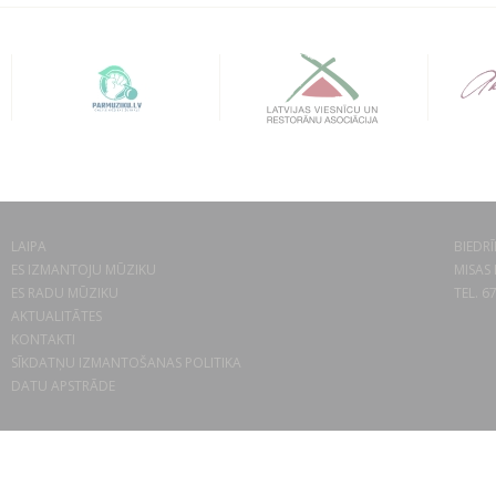
LAIPA
BIEDRĪ
ES IZMANTOJU MŪZIKU
MISAS 
ES RADU MŪZIKU
TEL. 6
AKTUALITĀTES
KONTAKTI
SĪKDATŅU IZMANTOŠANAS POLITIKA
DATU APSTRĀDE