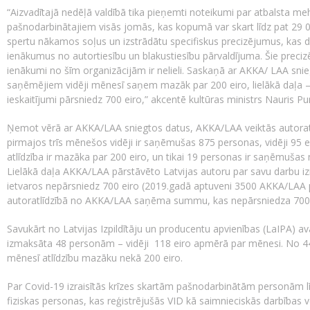
“Aizvadītajā nedēļā valdībā tika pieņemti noteikumi par atbalsta 
pašnodarbinātajiem visās jomās, kas kopumā var skart līdz pat 29 0
spertu nākamos soļus un izstrādātu specifiskus precizējumus, kas do
ienākumus no autortiesību un blakustiesību pārvaldījuma. Šie precizēj
ienākumi no šīm organizācijām ir nelieli. Saskaņā ar AKKA/ LAA sni
saņēmējiem vidēji mēnesī saņem mazāk par 200 eiro, lielākā daļa – 
ieskaitījumi pārsniedz 700 eiro,” akcentē kultūras ministrs Nauris Pu
Ņemot vērā ar AKKA/LAA sniegtos datus, AKKA/LAA veiktās autorat
pirmajos trīs mēnešos vidēji ir saņēmušas 875 personas, vidēji 9
atlīdzība ir mazāka par 200 eiro, un tikai 19 personas ir saņēmušas m
Lielākā daļa AKKA/LAA pārstāvēto Latvijas autoru par savu darbu 
ietvaros nepārsniedz 700 eiro (2019.gadā aptuveni 3500 AKKA/LAA p
autoratlīdzībā no AKKA/LAA saņēma summu, kas nepārsniedza 700
Savukārt no Latvijas Izpildītāju un producentu apvienības (LaIPA
izmaksāta 48 personām – vidēji 118 eiro apmērā par mēnesi. No 
mēnesī atlīdzību mazāku nekā 200 eiro.
Par Covid-19 izraisītās krīzes skartām pašnodarbinātām personām 
fiziskas personas, kas reģistrējušās VID kā saimnieciskās darbības vei