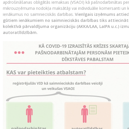
apdrošināšanas obligātās iemaksas (VSAOI) kā pašnodarbinātas per
mikrouzņēmuma nodokļa maksātāji vai individuālie komersanti un k
ienākumus no saimnieciskās darbības.
Vienīgais izņēmums attiec
gūtiem
ienākumiem
no saimnieciskās darbības tiks attiecināt
kolektīvā pārvaldījuma organizāciju (AKKA/LAA, LaIPA u.c.) iz
autoratlīdzībām.