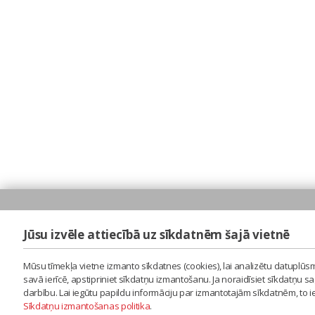
Jūsu izvēle attiecībā uz sīkdatnēm šajā vietnē
Mūsu tīmekļa vietne izmanto sīkdatnes (cookies), lai analizētu datuplūsm
savā ierīcē, apstipriniet sīkdatņu izmantošanu. Ja noraidīsiet sīkdatņu 
darbību. Lai iegūtu papildu informāciju par izmantotajām sīkdatnēm, to 
Sīkdatņu izmantošanas politika
.