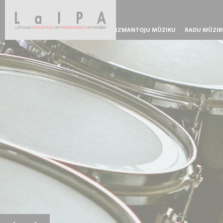
IZMANTOJU MŪZIKU
RADU MŪZIK