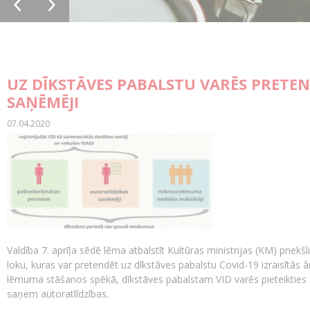
UZ DĪKSTĀVES PABALSTU VARĒS PRETE
SAŅĒMĒJI
07.04.2020
Valdība 7. aprīļa sēdē lēma atbalstīt Kultūras ministrijas (KM) prie
loku, kuras var pretendēt uz dīkstāves pabalstu Covid-19 izraisītās ārk
lēmuma stāšanos spēkā, dīkstāves pabalstam VID varēs pieteikties arī
saņem autoratlīdzības.