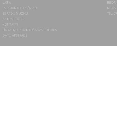
LAIPA
BIEDRĪ
ES IZMANTOJU MŪZIKU
MISAS 
ES RADU MŪZIKU
TEL. 6
AKTUALITĀTES
KONTAKTI
SĪKDATŅU IZMANTOŠANAS POLITIKA
DATU APSTRĀDE