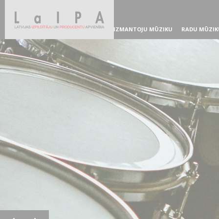
IZMANTOJU MŪZIKU
RADU MŪZIK