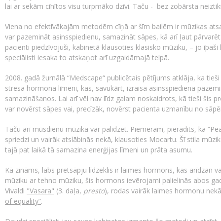
lai ar sekām cīnītos visu turpmāko dzīvi. Taču - bez zobārsta neiztik
Viena no efektīvākajām metodēm cīņā ar šīm bailēm ir mūzikas atsa
var pazemināt asinsspiedienu, samazināt sāpes, kā arī ļaut pārvarēt
pacienti piedzīvojuši, kabinetā klausoties klasisko mūziku, – jo īpaši
speciālisti iesaka to atskaņot arī uzgaidāmajā telpā.
2008. gadā žurnālā “Medscape“ publicētais pētījums atklāja, ka tie
stresa hormona līmeni, kas, savukārt, izraisa asinsspiediena paze
samazināšanos. Lai arī vēl nav līdz galam noskaidrots, kā tieši šis p
var novērst sāpes vai, precīzāk, novērst pacienta uzmanību no sā
Taču arī mūsdienu mūzika var palīdzēt. Piemēram, pierādīts, ka “Pe
spriedzi un vairāk atslābinās nekā, klausoties Mocartu. Šī stila mūzi
tajā pat laikā tā samazina enerģijas līmeni un prāta asumu.
Kā zināms, labs pretsāpju līdzeklis ir laimes hormons, kas arīdzan var
mūziku ar tehno mūziku, šis hormons ievērojami palielinās abos gadī
Vivaldi
"Vasara"
(3. daļa,
presto
), rodas vairāk laimes hormonu nek
of equality”
.