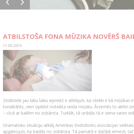
ATBILSTOŠA FONA MŪZIKA NOVĒRŠ BAI
11.03.2019
Zinātnieki jau labu laiku iepriekš ir atklājuši, ka cilvēki ir kā mūzik
tonalitātēs, vien izpildot noteikta veida mūziku. Ārzemēs to aktīvi izm
– cīņā ar bailēm no zobārsta. Turklāt, tā izrādās tā ir viena varen i
Dramatisku situāciju atklāj Amerikas Endodontu asociācijas veiktai
apgalvojuši, ka baidās no zobārsta. Tā pamatā ir dažādi iemesli, taču