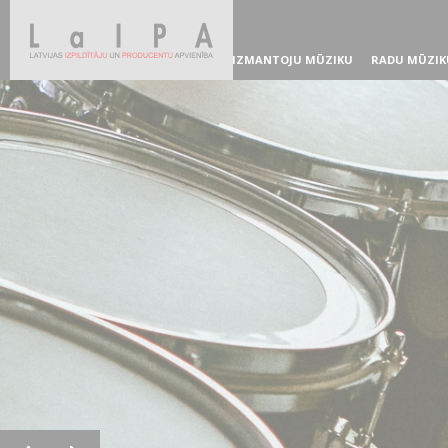
IZMANTOJU MŪZIKU
RADU MŪZIK