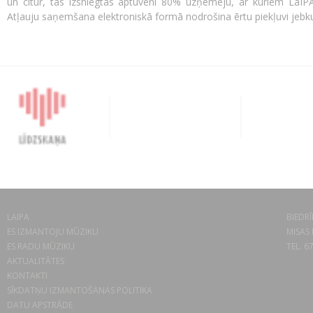
un citur, tās izsniegtas aptuveni 80% uzņēmēju, ar kuriem LaIP
Atļauju saņemšana elektroniskā formā nodrošina ērtu piekļuvi jebkur
LAIPA
BIEDRĪ
ES IZMANTOJU MŪZIKU
MISAS 
ES RADU MŪZIKU
TEL. 6
AKTUALITĀTES
KONTAKTI
SĪKDATŅU IZMANTOŠANAS POLITIKA
DATU APSTRĀDE