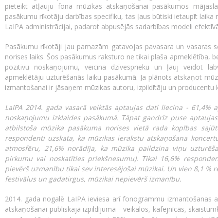
pieteikt atļauju fona mūzikas atskaņošanai pasākumos mājasla
pasākumu rīkotāju darbības specifiku, tas ļaus būtiski ietaupīt lai
LaIPA administrācijai, padarot abpusējās sadarbības modeli efektīv
Pasākumu rīkotāji jau pamazām gatavojas pavasara un vasaras sez
norises laiks. Šos pasākumus raksturo ne tikai plaša apmeklētība, 
pozitīvu noskaņojumu, veicina dzīvesprieku un ļauj veidot labv
apmeklētāju uzturēšanās laiku pasākumā. Ja plānots atskaņot mūz
izmantošanai ir jāsaņem mūzikas autoru, izpildītāju un producentu k
LaIPA 2014. gada vasarā veiktās aptaujas dati liecina - 61,4% a
noskaņojumu izklaides pasākumā. Tāpat gandrīz puse aptaujas 
atbilstoša mūzika pasākuma norises vietā rada kopības sajūt
respondenti uzskata, ka mūzikas ierakstu atskaņošana koncertu,
atmosfēru, 21,6% norādīja, ka mūzika paildzina viņu uzturēša
pirkumu vai noskatīties priekšnesumu). Tikai 16,6% responden
pievērš uzmanību tikai sev interesējošai mūzikai. Un vien 8,1 %
festivālus un gadatirgus, mūzikai nepievērš izmanību.
2014. gada nogalē LaIPA ieviesa arī fonogrammu izmantošanas at
atskaņošanai publiskajā izpildījumā - veikalos, kafejnīcās, skaist