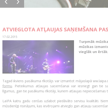
ATVIEGLOTA ATĻAUJAS SAŅEMŠANA PA
17.02.2015
Turpmāk mūzikas
mūzikas izmanto
vieglāk un ērtāk
Tagad ikviens pasākuma rīkotājs var izmantot mājaslapā ww.laipa.
formu
. Pieteikumus atļaujas saņemšanai var iesniegt gan tie sa
līgumus, gan tie pasākumu rīkotāji, kuriem atļaujas nepieciešamas 
LaIPA katru gadu cenšas uzlabot piedāvāto servisu kvalitāti. Ņemo
mūsdienīgi risinājumi, kas ievērojami atvieglo gan atļauju saņemša