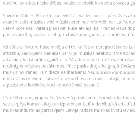
darbību, saistītas neskaidrības, paužot viedokli, ka darba procesa ga
Savukārt Valters Pūce kā jaunievēlētās valdes loceklis pārstāvēs a
akadēmiskās mūzikas vidē mūziķi nereti nav informēti par LaIPA da
LaIPA potenciāli varētu piedāvāt. Pūce atklāja, ka ir radies iespaid
pārstāvniecību, paužot cerību, ka tuvākajos gados tas tomēr varētu 
Kā būtisku faktoru Pūce minēja arī to, ka līdz ar nereģistrēšanos L
atlīdzību, kas viņiem pienākas par viņu mūzikas ierakstu izmantošan
arī atzina, ka labprāt sagaidītu LaIPA atbalstu darba vīzu sakārtoša
nozīmīgos mūzikas pasākumos. Pūce paskaidroja, ka grupā
DaGam
mūziķis no Irānas Hamidreza Rahbaralams
(Hamidreza Rahbarala
darba vīzas izdevumi, lai varētu uzturēties un strādāt Latvijā, neņe
atpazīstams kolektīvs, kurš koncertē visā pasaulē.
Līva Pētersone, grupas
Instrumenti
producente, norādīja, ka turpinā
savstarpējo komunikāciju un izpratni par LaIPA darbību, kā arī attīstī
mūzikas industrijas pārstāvjiem Latvijā radītās mūzikas kvotu ieviešan