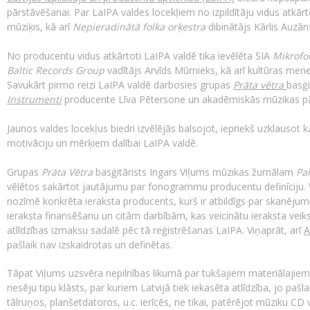
pārstāvēšanai. Par LaIPA valdes locekļiem no izpildītāju vidus atkārt
mūziķis, kā arī
Nepieradinātā folka orķestra
dibinātājs Kārlis Auzāns
No producentu vidus atkārtoti LaIPA valdē tika ievēlēta SIA
Mikrofon
Baltic Records Group
vadītājs Arvīds Mūrnieks, kā arī kultūras me
Savukārt pirmo reizi LaIPA valdē darbosies grupas
Prāta vētra
basģi
Instrumenti
producente Līva Pētersone un akadēmiskās mūzikas pā
Jaunos valdes locekļus biedri izvēlējās balsojot, iepriekš uzklausot
motivāciju un mērķiem dalībai LaIPA valdē.
Grupas
Prāta Vētra
basģitārists Ingars Viļums mūzikas žurnālam
Pa
vēlētos sakārtot jautājumu par fonogrammu producentu definīciju. Vi
nozīmē konkrēta ieraksta producents, kurš ir atbildīgs par skanējumu
ieraksta finansēšanu un citām darbībām, kas veicinātu ieraksta vei
atlīdzības izmaksu sadalē pēc tā reģistrēšanas LaIPA. Viņaprāt, arī
A
pašlaik nav izskaidrotas un definētas.
Tāpat Viļums uzsvēra nepilnības likumā par tukšajiem materiālajiem 
nesēju tipu klāsts, par kuriem Latvijā tiek iekasēta atlīdzība, jo pašl
tālruņos, planšetdatoros, u.c. ierīcēs, ne tikai, patērējot mūziku CD 