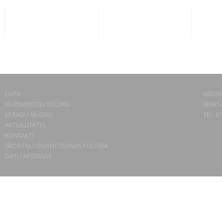
LAIPA
BIEDRĪ
ES IZMANTOJU MŪZIKU
MISAS 
ES RADU MŪZIKU
TEL. 6
AKTUALITĀTES
KONTAKTI
SĪKDATŅU IZMANTOŠANAS POLITIKA
DATU APSTRĀDE