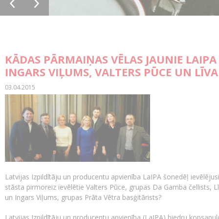
KĀDAS PĀRMAIŅAS VĒLAS JAUNIE LAIPA 
INGARS VIĻUMS, VALTERS PŪCE UN LĪV
03.04.2015
Latvijas Izpildītāju un producentu apvienība LaIPA šonedēļ ievēlēju
stāsta pirmoreiz ievēlētie Valters Pūce, grupas Da Gamba čellists, 
un Ingars Viļums, grupas Prāta Vētra basģitārists?
Latvijas Izpildītāju un producentu apvienība (LaIPA)
biedru kopsapulcē