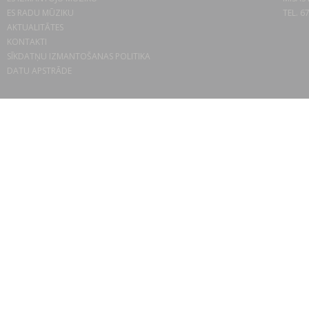
ES RADU MŪZIKU
TEL. 6
AKTUALITĀTES
KONTAKTI
SĪKDATŅU IZMANTOŠANAS POLITIKA
DATU APSTRĀDE