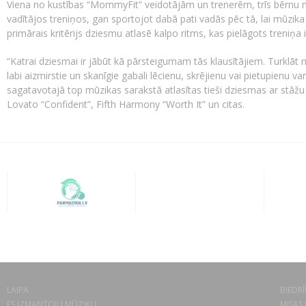
Viena no kustības “MommyFit” veidotājām un trenerēm, trīs bēr
vadītājos treniņos, gan sportojot dabā pati vadās pēc tā, lai mūzi
primārais kritērijs dziesmu atlasē kalpo ritms, kas pielāgots treniņa 
“Katrai dziesmai ir jābūt kā pārsteigumam tās klausītājiem. Turklāt
labi aizmirstie un skanīgie gabali lēcienu, skrējienu vai pietupienu v
sagatavotajā top mūzikas sarakstā atlasītas tieši dziesmas ar stā
Lovato “Confident”, Fifth Harmony “Worth It” un citas.
LAIPA
BIEDRĪ
ES IZMANTOJU MŪZIKU
MISAS 