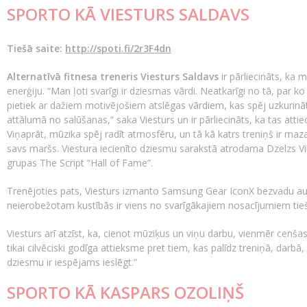
SPORTO KĀ VIESTURS SALDAVS
Tiešā saite:
http://spoti.fi/2r3F4dn
Alternatīvā fitnesa treneris Viesturs Saldavs
ir pārliecināts, ka 
enerģiju. “Man ļoti svarīgi ir dziesmas vārdi. Neatkarīgi no tā, par k
pietiek ar dažiem motivējošiem atslēgas vārdiem, kas spēj uzkurinā
attālumā no salūšanas,” saka Viesturs un ir pārliecināts, ka tas attie
Viņaprāt, mūzika spēj radīt atmosfēru, un tā kā katrs treniņš ir maza c
savs maršs. Viestura iecienīto dziesmu sarakstā atrodama Dzelzs Vilka
grupas The Script “Hall of Fame”.
Trenējoties pats, Viesturs izmanto Samsung Gear IconX bezvadu au
neierobežotam kustībās ir viens no svarīgākajiem nosacījumiem tieši
Viesturs arī atzīst, ka, cienot mūziķus un viņu darbu, vienmēr cenšas
tikai cilvēciski godīga attieksme pret tiem, kas palīdz treniņā, darbā
dziesmu ir iespējams ieslēgt.”
SPORTO KĀ KASPARS OZOLIŅŠ