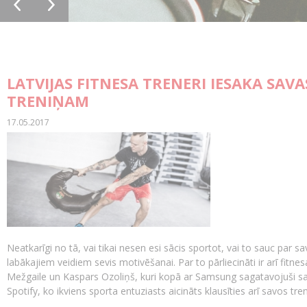
LATVIJAS FITNESA TRENERI IESAKA SAVA
TRENIŅAM
17.05.2017
Neatkarīgi no tā, vai tikai nesen esi sācis sportot, vai to sauc par 
labākajiem veidiem sevis motivēšanai. Par to pārliecināti ir arī fit
Mežgaile un Kaspars Ozoliņš, kuri kopā ar Samsung sagatavojuši sa
Spotify, ko ikviens sporta entuziasts aicināts klausīties arī savos tre