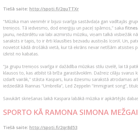
Tiešā saite:
http://spoti.fi/2quTTXr
“Mūzika man vienmēr ir bijusi svarīga sastāvdaļa gan vadītajās gr
treniņos. Tā iedvesmo, dod enerģiju un paceļ spārnos,” saka
fitnes
jaunu, nedzirdētu vai labi aizmirstu mūziku, viņam talkā visbiežāk nā
saraksts ir tapis, to ir ērti klausīties bezvadu austiņās IconX. Un, 
novietot kādā drošākā vietā, kur tā ekrāns nevar netīšām atsisties pre
izkrist no kabatas.
“Ja grupu treniņos svarīga ir dažādība mūzikas stilu izvelē, lai tā p
klausos to, kas atbilst tā brīža garastāvoklim. Dažreiz cilāju svarus
izdarīt vairāk,” stāsta Kaspars, kura dziesmu sarakstā atrodamas arī
iedziedātā Riannas “Umbrella”, Led Zeppelin “Immigrant song”, titul
Savukārt skriešanas laikā Kaspara labākā mūzika ir apkārtējās dabas
SPORTO KĀ RAMONA SIMONA MEŽGAI
Tiešā saite:
http://spoti.fi/2qr8d53