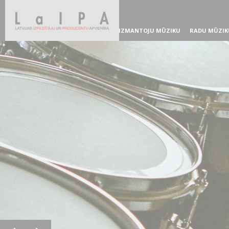
IZMANTOJU MŪZIKU
RADU MŪZIK