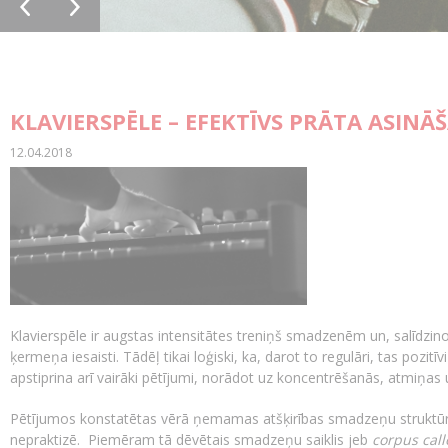
KLAVIERSPĒLE – EFEKTĪVS PRĀTA ASIN
12.04.2018
Klavierspēle ir augstas intensitātes treniņš smadzenēm un, salīdzino
ķermeņa iesaisti. Tādēļ tikai loģiski, ka, darot to regulāri, tas poz
apstiprina arī vairāki pētījumi, norādot uz koncentrēšanās, atmiņas
Pētījumos konstatētas vērā ņemamas atšķirības smadzeņu struktūrā
nepraktizē. Piemēram tā dēvētais smadzeņu saiklis jeb
corpus cal