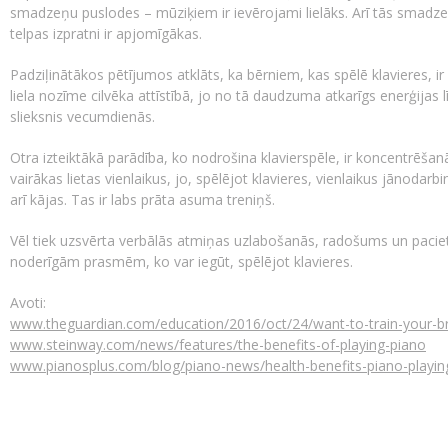
smadzeņu puslodes – mūziķiem ir ievērojami lielāks. Arī tās smadzeņ
telpas izpratni ir apjomīgākas.
Padziļinātākos pētījumos atklāts, ka bērniem, kas spēlē klavieres, 
liela nozīme cilvēka attīstībā, jo no tā daudzuma atkarīgs enerģijas
slieksnis vecumdienās.
Otra izteiktākā parādība, ko nodrošina klavierspēle, ir koncentrēšan
vairākas lietas vienlaikus, jo, spēlējot klavieres, vienlaikus jānodarb
arī kājas. Tas ir labs prāta asuma treniņš.
Vēl tiek uzsvērta verbālās atmiņas uzlabošanās, radošums un paciet
noderīgām prasmēm, ko var iegūt, spēlējot klavieres.
Avoti:
www.theguardian.com/education/2016/oct/24/want-to-train-your-br
www.steinway.com/news/features/the-benefits-of-playing-piano
www.pianosplus.com/blog/piano-news/health-benefits-piano-playin