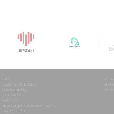
LAIPA
BIEDRĪ
ES IZMANTOJU MŪZIKU
MISAS 
ES RADU MŪZIKU
TEL. 6
AKTUALITĀTES
KONTAKTI
SĪKDATŅU IZMANTOŠANAS POLITIKA
DATU APSTRĀDE