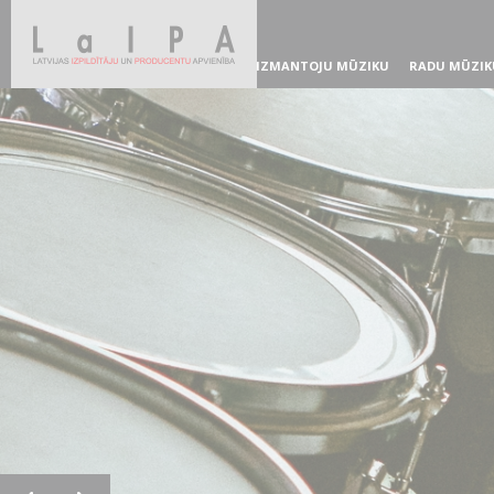
IZMANTOJU MŪZIKU
RADU MŪZIK