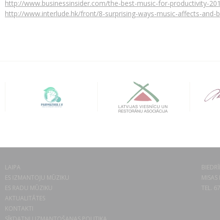
http://www.businessinsider.com/the-best-music-for-productivity-20
http://www.interlude.hk/front/8-surprising-ways-music-affects-and-b
LAIPA
BIEDRĪ
ES IZMANTOJU MŪZIKU
MISAS 
ES RADU MŪZIKU
TEL. 6
AKTUALITĀTES
KONTAKTI
SĪKDATŅU IZMANTOŠANAS POLITIKA