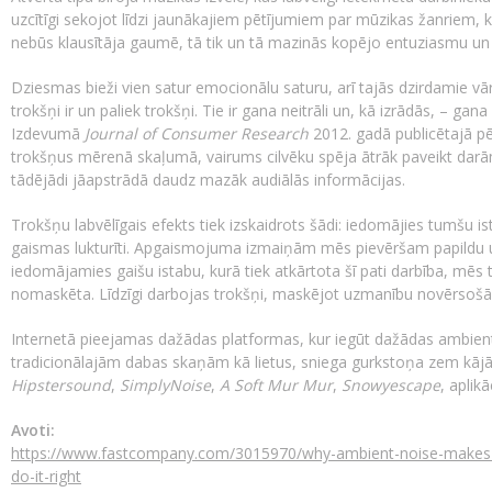
uzcītīgi sekojot līdzi jaunākajiem pētījumiem par mūzikas žanriem, k
nebūs klausītāja gaumē, tā tik un tā mazinās kopējo entuziasmu un da
Dziesmas bieži vien satur emocionālu saturu, arī tajās dzirdamie vār
trokšņi ir un paliek trokšņi. Tie ir gana neitrāli un, kā izrādās, – gana
Izdevumā
Journal of Consumer Research
2012. gadā publicētajā pē
trokšņus mērenā skaļumā, vairums cilvēku spēja ātrāk paveikt da
tādējādi jāapstrādā daudz mazāk audiālās informācijas.
Trokšņu labvēlīgais efekts tiek izskaidrots šādi: iedomājies tumšu is
gaismas lukturīti. Apgaismojuma izmaiņām mēs pievēršam papildu u
iedomājamies gaišu istabu, kurā tiek atkārtota šī pati darbība, mēs
nomaskēta. Līdzīgi darbojas trokšņi, maskējot uzmanību novērsošā
Internetā pieejamas dažādas platformas, kur iegūt dažādas ambient
tradicionālajām dabas skaņām kā lietus, sniega gurkstoņa zem kāj
Hipstersound
,
SimplyNoise
,
A Soft Mur Mur
,
Snowyescape
, aplik
Avoti:
https://www.fastcompany.com/3015970/why-ambient-noise-makes-
do-it-right