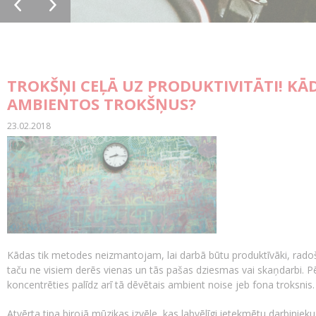
TROKŠŅI CEĻĀ UZ PRODUKTIVITĀTI! KĀ
AMBIENTOS TROKŠŅUS?
23.02.2018
Kādas tik metodes neizmantojam, lai darbā būtu produktīvāki, radošā
taču ne visiem derēs vienas un tās pašas dziesmas vai skaņdarbi. Pētni
koncentrēties palīdz arī tā dēvētais ambient noise jeb fona troksnis.
Atvērta tipa birojā mūzikas izvēle, kas labvēlīgi ietekmētu darbinieku