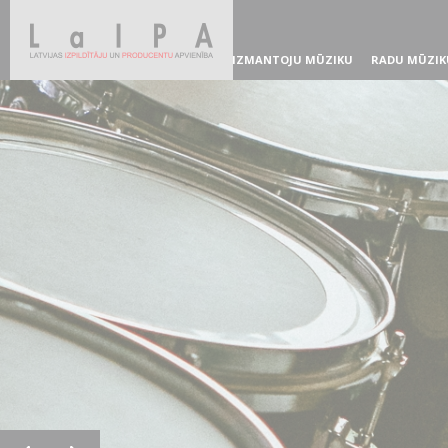
IZMANTOJU MŪZIKU
RADU MŪZIK