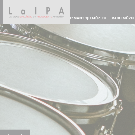
IZMANTOJU MŪZIKU
RADU MŪZIK