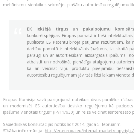
mehānismu, vienlaikus sekmējot plašāku autortiesību regulējumu l
EK Iekšējā tirgus un pakalpojumu komisārs
konkurētspējīgas Eiropas pamatā ir tieši intelektuāla
publicētā ES Patentu biroja pētījuma rezultātiem, ka 
darbību pamatā ir intelektuālais īpašums, tai skaitā pa
paraugi un ar autortiesībām aizsargātais īpašums. K
atbalstīt un nodrošināt pienācīgu atalgojumu autoriem
kā arī veicināt viņu produktu pieejamību tiešsaist
autortiesību regulējumam jāvirzās līdzi laikam vienota dig
Eiropas Komisija savā paziņojumā noteikusi divus paralēlus rīcības 
un modernizēt ES autortiesību tiesisko regulējumu kā paziņots I
īpašuma vienotais tirgus" (IP/11/630) un reizē veicināt ieinteresēto p
Sabiedriskās konsultācijas notiks līdz 2014. gada 5. februārim.
Sīkāka informācija:
http://ec.europa.eu/internal_market/copyright