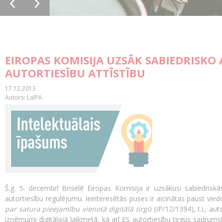
EIROPAS KOMISIJA UZSĀK SABIEDRISKO
AUTORTIESĪBU ATTĪSTĪBU
17.12.2013
Autors: LaIPA
Š.g. 5. decembrī Briselē Eiropas Komisija ir uzsākusi sabiedriskā
autortiesību regulējumu. Ieinteresētās puses ir aicinātas paust vi
par satura pieejamību vienotā digitālā tirgū
(IP/12/1394), t.i., aut
izņēmumi digitālajā laikmetā, kā arī ES autortiesību tirgus sadrumst