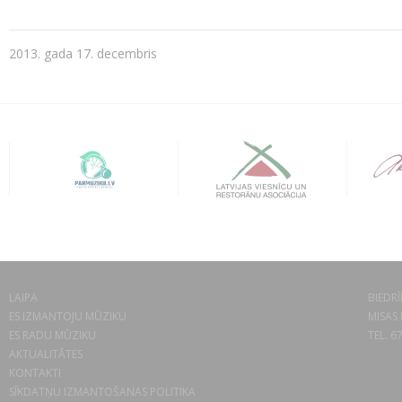
2013. gada 17. decembris
LAIPA
BIEDRĪ
ES IZMANTOJU MŪZIKU
MISAS 
ES RADU MŪZIKU
TEL. 6
AKTUALITĀTES
KONTAKTI
SĪKDATŅU IZMANTOŠANAS POLITIKA