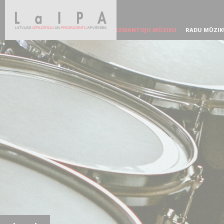
IZMANTOJU MŪZIKU
RADU MŪZIK