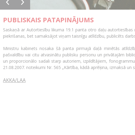
PUBLISKAIS PATAPINĀJUMS
Saskaņā ar Autortiesību likuma 19.1 panta otro daļu autortiesība
piekrišanas, bet samaksājot viņam taisnīgu atlīdzību, publicēts da
Ministru kabinets nosaka šā panta pirmajā daļā minētās atlīdzīb
pašvaldību vai citu atvasinātu publisku personu un privātajām bibl
un proporcionālo sadali starp autoriem, izpildītājiem, fono­gra
21.08.2007. noteikumi Nr. 565 „Kārtība, kādā aprēķina, izmaksā un s
AKKA/LAA