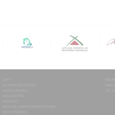
LAIPA
BIEDRĪ
ES IZMANTOJU MŪZIKU
MISAS 
ES RADU MŪZIKU
TEL. 6
AKTUALITĀTES
KONTAKTI
SĪKDATŅU IZMANTOŠANAS POLITIKA
DATU APSTRĀDE