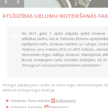
ATLĪDZĪBAS LIELUMU NOTEIKŠANAS FA
No 2019. gada 1. aprīļa stājušās spēkā izmaiņas 
atlīdzības tarifos, kas ar Padomes lēmumu apstiprināta
izpildījuma tarifu izmaiņas balstītas uz Latvijas Centr
Patēriņa cenu indekss (PCI) un (IKP) mākslas, izklai
ekonomisko tirgus rādītāju izmaiņas. Maksājamās atlīdzī
likumā noteiktajiem tarifu izstrādes kritērijiem, kā ar
Phonogram Industry)
starptautiskiem standartiem.
Pieaugot pakalpojumu cenām un citiem tirgus ekonomiskajiem rādīt
atbilstoši esošajai tirgus situācijai:
Izmaiņas: Fona mūzika
Dokuments
Izmaiņas: Karaoke
Dokuments