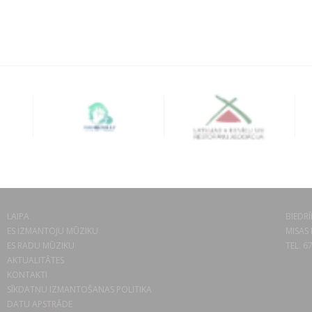
LAIPA
BIEDRĪ
ES IZMANTOJU MŪZIKU
MISAS 
ES RADU MŪZIKU
TEL. 6
AKTUALITĀTES
KONTAKTI
SĪKDATŅU IZMANTOŠANAS POLITIKA
DATU APSTRĀDE