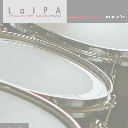
IZMANTOJU MŪZIKU
RADU MŪZIK