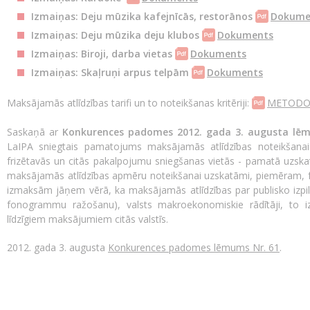
Izmaiņas: Deju mūzika kafejnīcās, restorānos
Dokume
Izmaiņas: Deju mūzika deju klubos
Dokuments
Izmaiņas: Biroji, darba vietas
Dokuments
Izmaiņas: Skaļruņi arpus telpām
Dokuments
Maksājamās atlīdzības tarifi un to noteikšanas kritēriji:
METODO
Saskaņā ar
Konkurences padomes 2012. gada 3. augusta lē
LaIPA sniegtais pamatojums maksājamās atlīdzības noteikšanai pu
frizētavās un citās pakalpojumu sniegšanas vietās - pamatā uzskat
maksājamās atlīdzības apmēru noteikšanai uzskatāmi, piemēram, 
izmaksām jāņem vērā, ka maksājamās atlīdzības par publisko izpi
fonogrammu ražošanu), valsts makroekonomiskie rādītāji, to izm
līdzīgiem maksājumiem citās valstīs.
2012. gada 3. augusta
Konkurences padomes lēmums Nr. 61
.