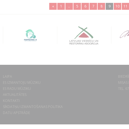
«
1
..
5
6
7
8
9
10
11
LAIPA
BIEDRĪ
ES IZMANTOJU MŪZIKU
MISAS 
ES RADU MŪZIKU
TEL. 6
AKTUALITĀTES
KONTAKTI
SĪKDATŅU IZMANTOŠANAS POLITIKA
DATU APSTRĀDE