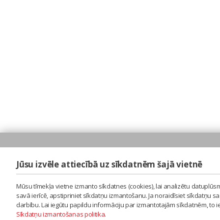
Jūsu izvēle attiecībā uz sīkdatnēm šajā vietnē
Mūsu tīmekļa vietne izmanto sīkdatnes (cookies), lai analizētu datuplūsm
savā ierīcē, apstipriniet sīkdatņu izmantošanu. Ja noraidīsiet sīkdatņu 
darbību. Lai iegūtu papildu informāciju par izmantotajām sīkdatnēm, to 
Sīkdatņu izmantošanas politika
.