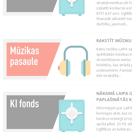
struktūrvienības (KI f
izskatīti konkursā ie
87514,67 eiro. Izglītī
finansiāli atbalstīt m
darbību, jaunradi...
RAKSTĪT MŪZIKU
Katru nedēļu LaIPA sa
spēlētākās mūzikas to
straumēšanas vietņu r
kolektīvu, kas strād
uzdevumiem. Pavisam
tiek ierakstīta...
NĀKAMĀ LAIPA I
PAPLAŠINĀTĀS KO
Informējam par LaIPA 
komisijas sēdi, kas no
biedrus iesniegt proj
aprīļa plkst. 23.59, s
Izglītības un kultūras 