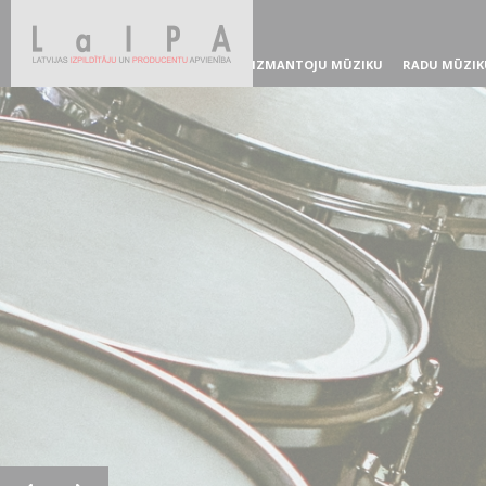
IZMANTOJU MŪZIKU
RADU MŪZIK