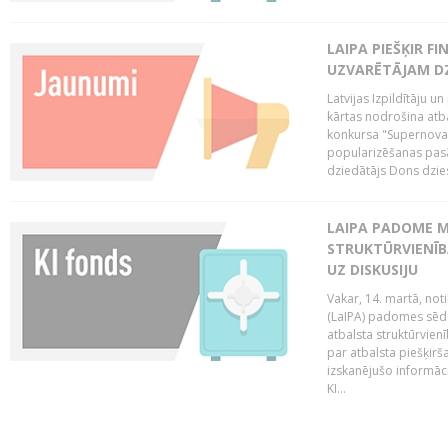
LAIPA PIEŠĶIR 
UZVARĒTĀJAM DZ
Latvijas Izpildītāju 
kārtas nodrošina atbal
konkursa "Supernova"
popularizēšanas pasā
dziedātājs Dons dzies
LAIPA PADOME M
STRUKTŪRVIENĪB
UZ DISKUSIJU
Vakar, 14. martā, not
(LaIPA) padomes sēdē 
atbalsta struktūrvien
par atbalsta piešķirš
izskanējušo informāc
KI...