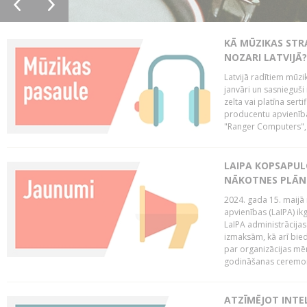
KĀ MŪZIKAS STR
NOZARI LATVIJĀ?
Latvijā radītiem mūzik
janvāri un sasnieguši
zelta vai platīna sertif
producentu apvienība
"Ranger Computers", 
LAIPA KOPSAPUL
NĀKOTNES PLĀN
2024. gada 15. maijā 
apvienības (LaIPA) ik
LaIPA administrācija
izmaksām, kā arī bie
par organizācijas mē
godināšanas ceremoni
ATZĪMĒJOT INTEL