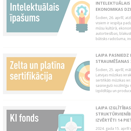
INTELEKTUĀLAIS
EKONOMIKAS DZI
Šodien, 26. aprīlī, a
visiem ir iespēja padz
mūsu kultūrā, ekonomi
autortiesības, blakus
būtisks radošuma, ino
LAIPA PASNIEDZ
STRAUMĒŠANAS Z
Šodien, 25. aprīlī, m
Latvijas mūzikas ierak
sertifikāti mūzikas ie
sasnieguši nozīmīgu s
Izpildītāju un produc
LAIPA IZGLĪTĪB
STRUKTŪRVIENĪB
IZVĒRTĒTI 14 PI
2024. gada 15. aprīlī 