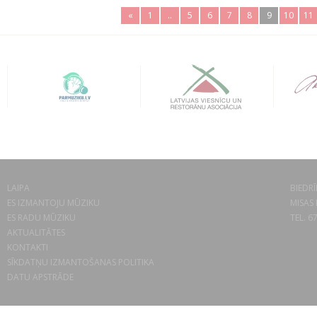
«
1
..
5
6
7
8
9
10
11
LAIPA
BIEDRĪ
ES IZMANTOJU MŪZIKU
MISAS 
ES RADU MŪZIKU
TEL. 6
AKTUALITĀTES
KONTAKTI
SĪKDATŅU IZMANTOŠANAS POLITIKA
DATU APSTRĀDE