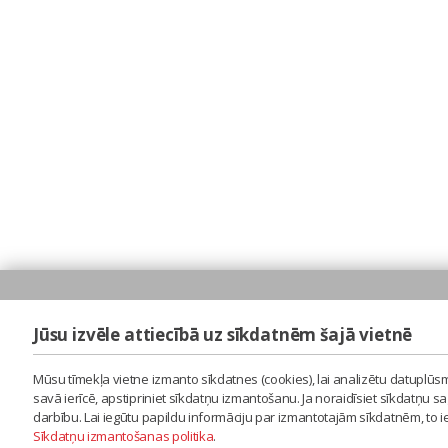
Jūsu izvēle attiecībā uz sīkdatnēm šajā vietnē
Mūsu tīmekļa vietne izmanto sīkdatnes (cookies), lai analizētu datuplūsm
savā ierīcē, apstipriniet sīkdatņu izmantošanu. Ja noraidīsiet sīkdatņu 
darbību. Lai iegūtu papildu informāciju par izmantotajām sīkdatnēm, to 
Sīkdatņu izmantošanas politika
.