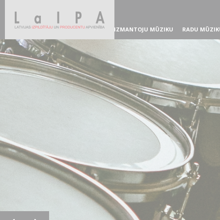
IZMANTOJU MŪZIKU
RADU MŪZIK