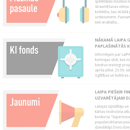
spēlētākās mūzikas to
straumēšanas vietņu r
kolektīvu, kas strād
uzdevumiem. Pavisam
tiek ierakstīta...
NĀKAMĀ LAIPA I
PAPLAŠINĀTĀS KO
Informējam par LaIPA 
komisijas sēdi, kas no
biedrus iesniegt proj
aprīļa plkst. 23.59, s
Izglītības un kultūras 
LAIPA PIEŠĶIR 
UZVARĒTĀJAM DZ
Latvijas Izpildītāju 
kārtas nodrošina atbal
konkursa "Supernova"
popularizēšanas pasā
dziedātājs Dons dzies