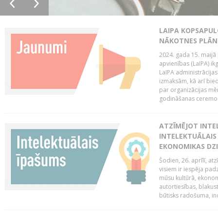
LAIPA KOPSAPUL
NĀKOTNES PLĀN
2024. gada 15. maijā 
apvienības (LaIPA) ik
LaIPA administrācija
izmaksām, kā arī bie
par organizācijas mē
godināšanas ceremoni
ATZĪMĒJOT INTEL
INTELEKTUĀLAIS
EKONOMIKAS DZI
Šodien, 26. aprīlī, a
visiem ir iespēja padz
mūsu kultūrā, ekonomi
autortiesības, blakus
būtisks radošuma, ino