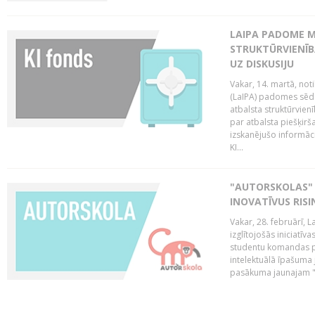
LAIPA PADOME M
STRUKTŪRVIENĪB
UZ DISKUSIJU
Vakar, 14. martā, not
(LaIPA) padomes sēdē 
atbalsta struktūrvien
par atbalsta piešķirš
izskanējušo informāc
KI...
"AUTORSKOLAS" 
INOVATĪVUS RIS
Vakar, 28. februārī, 
izglītojošās iniciatīv
studentu komandas pr
intelektuālā īpašuma 
pasākuma jaunajam "