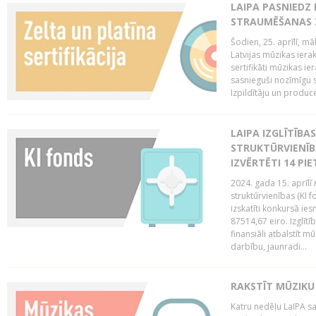
LAIPA PASNIEDZ
STRAUMĒŠANAS Z
Šodien, 25. aprīlī, m
Latvijas mūzikas ierak
sertifikāti mūzikas ie
sasnieguši nozīmīgu s
Izpildītāju un produc
LAIPA IZGLĪTĪB
STRUKTŪRVIENĪB
IZVĒRTĒTI 14 PI
2024. gada 15. aprīlī 
struktūrvienības (KI f
izskatīti konkursā ie
87514,67 eiro. Izglītī
finansiāli atbalstīt m
darbību, jaunradi...
RAKSTĪT MŪZIKU
Katru nedēļu LaIPA sa