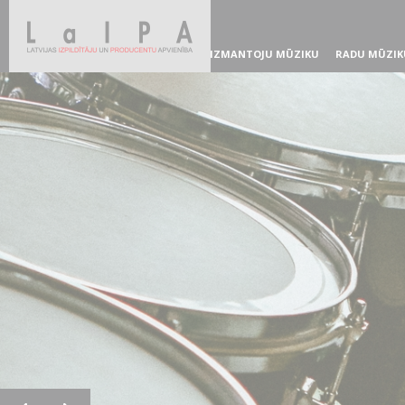
IZMANTOJU MŪZIKU
RADU MŪZIK