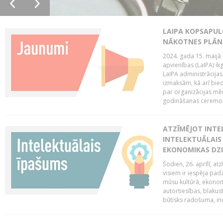
LAIPA KOPSAPUL
NĀKOTNES PLĀN
2024. gada 15. maijā 
apvienības (LaIPA) ik
LaIPA administrācija
izmaksām, kā arī bie
par organizācijas mē
godināšanas ceremoni
ATZĪMĒJOT INTEL
INTELEKTUĀLAIS
EKONOMIKAS DZI
Šodien, 26. aprīlī, a
visiem ir iespēja padz
mūsu kultūrā, ekonomi
autortiesības, blakus
būtisks radošuma, ino