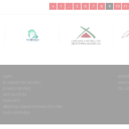
«
1
..
5
6
7
8
9
10
11
LAIPA
BIEDRĪ
ES IZMANTOJU MŪZIKU
MISAS 
ES RADU MŪZIKU
TEL. 6
AKTUALITĀTES
KONTAKTI
SĪKDATŅU IZMANTOŠANAS POLITIKA
DATU APSTRĀDE