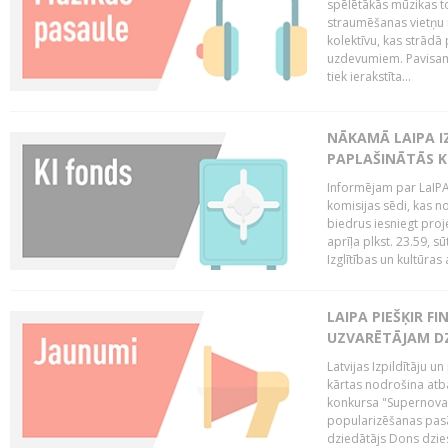
spēlētākās mūzikas to
straumēšanas vietņu r
kolektīvu, kas strād
uzdevumiem. Pavisam
tiek ierakstīta...
NĀKAMĀ LAIPA I
PAPLAŠINĀTĀS KO
Informējam par LaIPA 
komisijas sēdi, kas no
biedrus iesniegt proj
aprīļa plkst. 23.59, s
Izglītības un kultūras 
LAIPA PIEŠĶIR 
UZVARĒTĀJAM DZ
Latvijas Izpildītāju 
kārtas nodrošina atbal
konkursa "Supernova"
popularizēšanas pasā
dziedātājs Dons dzies