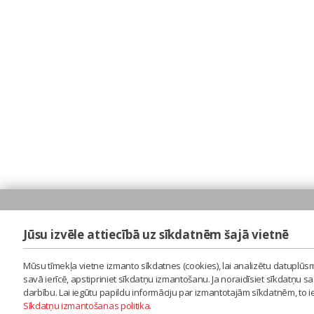
Jūsu izvēle attiecībā uz sīkdatnēm šajā vietnē
Mūsu tīmekļa vietne izmanto sīkdatnes (cookies), lai analizētu datuplūsm
savā ierīcē, apstipriniet sīkdatņu izmantošanu. Ja noraidīsiet sīkdatņu 
darbību. Lai iegūtu papildu informāciju par izmantotajām sīkdatnēm, to 
Sīkdatņu izmantošanas politika
.