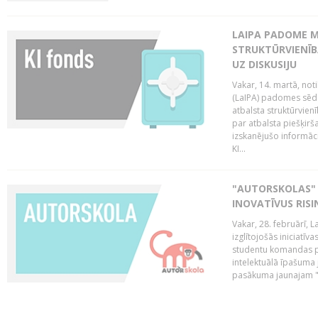
LAIPA PADOME M
STRUKTŪRVIENĪB
UZ DISKUSIJU
Vakar, 14. martā, not
(LaIPA) padomes sēdē 
atbalsta struktūrvien
par atbalsta piešķirš
izskanējušo informāc
KI...
"AUTORSKOLAS" 
INOVATĪVUS RIS
Vakar, 28. februārī, 
izglītojošās iniciatīv
studentu komandas pr
intelektuālā īpašuma 
pasākuma jaunajam "