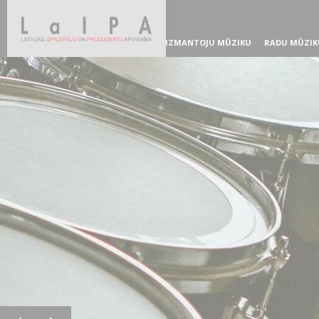
IZMANTOJU MŪZIKU
RADU MŪZIK