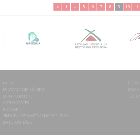
«
1
..
5
6
7
8
9
10
11
LAIPA
BIEDRĪ
ES IZMANTOJU MŪZIKU
MISAS 
ES RADU MŪZIKU
TEL. 6
AKTUALITĀTES
KONTAKTI
SĪKDATŅU IZMANTOŠANAS POLITIKA
DATU APSTRĀDE