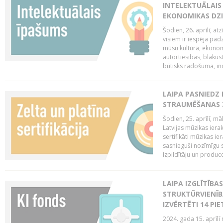
INTELEKTUĀLAIS
EKONOMIKAS DZI
Šodien, 26. aprīlī, a
visiem ir iespēja padz
mūsu kultūrā, ekonomi
autortiesības, blakus
būtisks radošuma, ino
LAIPA PASNIEDZ
STRAUMĒŠANAS Z
Šodien, 25. aprīlī, m
Latvijas mūzikas ierak
sertifikāti mūzikas ie
sasnieguši nozīmīgu s
Izpildītāju un produc
LAIPA IZGLĪTĪB
STRUKTŪRVIENĪB
IZVĒRTĒTI 14 PI
2024. gada 15. aprīlī 