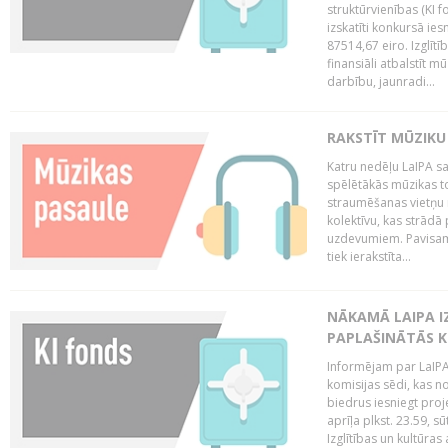
struktūrvienības (KI f
izskatīti konkursā ie
87514,67 eiro. Izglītī
finansiāli atbalstīt m
darbību, jaunradi...
RAKSTĪT MŪZIKU
Katru nedēļu LaIPA sa
spēlētākās mūzikas to
straumēšanas vietņu r
kolektīvu, kas strād
uzdevumiem. Pavisam
tiek ierakstīta...
NĀKAMĀ LAIPA I
PAPLAŠINĀTĀS KO
Informējam par LaIPA 
komisijas sēdi, kas no
biedrus iesniegt proj
aprīļa plkst. 23.59, s
Izglītības un kultūras 