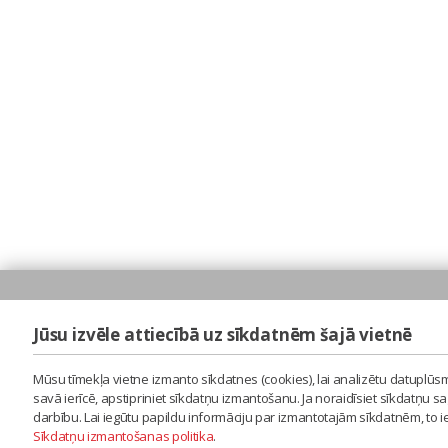
Jūsu izvēle attiecībā uz sīkdatnēm šajā vietnē
Mūsu tīmekļa vietne izmanto sīkdatnes (cookies), lai analizētu datuplūsm
savā ierīcē, apstipriniet sīkdatņu izmantošanu. Ja noraidīsiet sīkdatņu 
darbību. Lai iegūtu papildu informāciju par izmantotajām sīkdatnēm, to 
Sīkdatņu izmantošanas politika
.