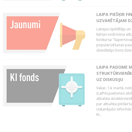
LAIPA PIEŠĶIR 
UZVARĒTĀJAM DZ
Latvijas Izpildītāju 
kārtas nodrošina atbal
konkursa "Supernova"
popularizēšanas pasā
dziedātājs Dons dzies
LAIPA PADOME M
STRUKTŪRVIENĪB
UZ DISKUSIJU
Vakar, 14. martā, not
(LaIPA) padomes sēdē 
atbalsta struktūrvien
par atbalsta piešķirš
izskanējušo informāc
KI...