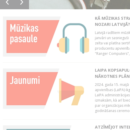
KĀ MŪZIKAS STR
NOZARI LATVIJĀ?
Latvijā radītiem mūzik
janvāri un sasnieguši
zelta vai platīna sertif
producentu apvienība
"Ranger Computers", 
LAIPA KOPSAPUL
NĀKOTNES PLĀN
2024. gada 15. maijā 
apvienības (LaIPA) ik
LaIPA administrācija
izmaksām, kā arī bie
par organizācijas mē
godināšanas ceremoni
ATZĪMĒJOT INTEL