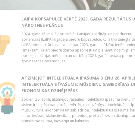
LAIPA KOPSAPULCĒ VĒRTĒ 2023. GADA REZULTĀTUS 
NĀKOTNES PLĀNUS
2024. gada 15. maijā norisinājās Latvijas Izpildītāju un producentu
apvienības (LaIPA) ikgadējā biedru kopsapulce, kurā tika sniegta de
LaIPA administrācijas atskaite par 2023. gada atlīdzību ieņēmumi
izmaksām, kā arī biedru starpā apspriesti un pieņemti nozīmīgi l
par organizācijas mērķiem un darbību 2024. gadā, tostarp par no
godināšanas ceremonijas...
ATZĪMĒJOT INTELEKTUĀLĀ ĪPAŠUMA DIENU 26. APRĪLĪ
INTELEKTUĀLAIS ĪPAŠUMS: MŪSDIENU SABIEDRĪBAS U
EKONOMIKAS DZINĒJSPĒKS
Šodien, 26. aprīlī, atzīmējot Pasaules intelektuālā īpašuma dienu,
visiem ir iespēja padziļināti izvērtēt, cik nozīmīgs ir intelektuālais 
mūsu kultūrā, ekonomikā un sabiedrībā. Intelektuālais īpašums, kas
autortiesības, blakustiesības, patentus, preču zīmes un dizainparau
būtisks radošuma, inovāciju un kultūras...