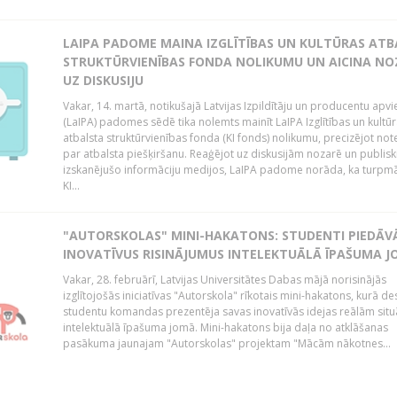
LAIPA PADOME MAINA IZGLĪTĪBAS UN KULTŪRAS AT
STRUKTŪRVIENĪBAS FONDA NOLIKUMU UN AICINA NO
UZ DISKUSIJU
Vakar, 14. martā, notikušajā Latvijas Izpildītāju un producentu apv
(LaIPA) padomes sēdē tika nolemts mainīt LaIPA Izglītības un kultū
atbalsta struktūrvienības fonda (KI fonds) nolikumu, precizējot no
par atbalsta piešķiršanu. Reaģējot uz diskusijām nozarē un publisk
izskanējušo informāciju medijos, LaIPA padome norāda, ka turpm
KI...
"AUTORSKOLAS" MINI-HAKATONS: STUDENTI PIEDĀV
INOVATĪVUS RISINĀJUMUS INTELEKTUĀLĀ ĪPAŠUMA 
Vakar, 28. februārī, Latvijas Universitātes Dabas mājā norisinājās
izglītojošās iniciatīvas "Autorskola" rīkotais mini-hakatons, kurā de
studentu komandas prezentēja savas inovatīvās idejas reālām situ
intelektuālā īpašuma jomā. Mini-hakatons bija daļa no atklāšanas
pasākuma jaunajam "Autorskolas" projektam "Mācām nākotnes...