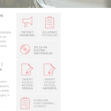
UN
talizēta
PIETEIKT
DJ LICENCE
PASĀKUMU
PIETEIKUMS
em un
ēmumi
zares
ZELTA UN
PLATĪNA
SERTIFIKĀCIJA
 |
N
SAŅEMT
SAŅEMT
 mums
ATĻAUJU
ATĻAUJU
MŪZIKAI
MŪZIKAI
īpašums
VEIKALĀ
KAFEJNĪCĀ
 ietver
gus, ir
PASĀKUMA
FONOGRAMMU
ATSKAITE