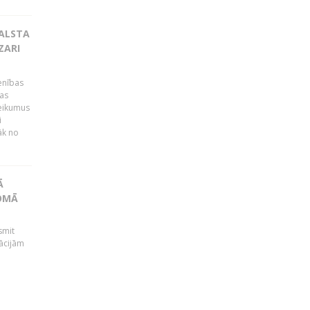
BALSTA
ZARI
ienības
ras
teikumus
i
āk no
Ā
JOMĀ
smit
ācijām