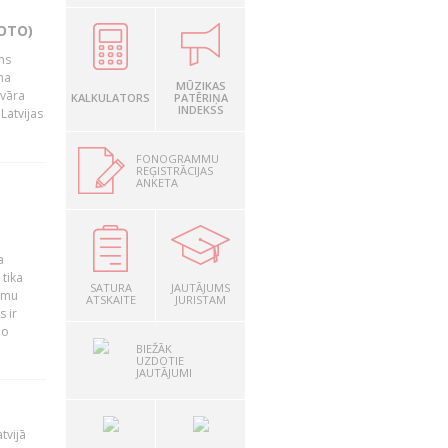
OTO)
ms
na
MŪZIKAS
nvāra
KALKULATORS
PATĒRIŅA
INDEKSS
Latvijas
FONOGRAMMU
REĢISTRĀCIJAS
ANKETA
a
 tika
SATURA
JAUTĀJUMS
ummu
ATSKAITE
JURISTAM
s ir
šo
BIEŽĀK
UZDOTIE
JAUTĀJUMI
tvijā