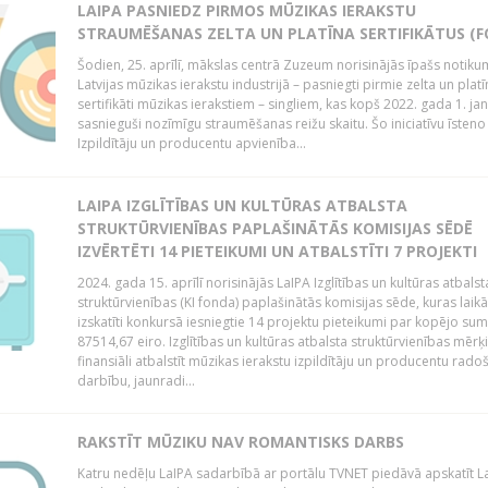
LAIPA PASNIEDZ PIRMOS MŪZIKAS IERAKSTU
STRAUMĒŠANAS ZELTA UN PLATĪNA SERTIFIKĀTUS (F
Šodien, 25. aprīlī, mākslas centrā Zuzeum norisinājās īpašs notiku
Latvijas mūzikas ierakstu industrijā – pasniegti pirmie zelta un platī
sertifikāti mūzikas ierakstiem – singliem, kas kopš 2022. gada 1. ja
sasnieguši nozīmīgu straumēšanas reižu skaitu. Šo iniciatīvu īsteno 
Izpildītāju un producentu apvienība...
LAIPA IZGLĪTĪBAS UN KULTŪRAS ATBALSTA
STRUKTŪRVIENĪBAS PAPLAŠINĀTĀS KOMISIJAS SĒDĒ
IZVĒRTĒTI 14 PIETEIKUMI UN ATBALSTĪTI 7 PROJEKTI
2024. gada 15. aprīlī norisinājās LaIPA Izglītības un kultūras atbalst
struktūrvienības (KI fonda) paplašinātās komisijas sēde, kuras laikā
izskatīti konkursā iesniegtie 14 projektu pieteikumi par kopējo s
87514,67 eiro. Izglītības un kultūras atbalsta struktūrvienības mērķi
finansiāli atbalstīt mūzikas ierakstu izpildītāju un producentu rado
darbību, jaunradi...
RAKSTĪT MŪZIKU NAV ROMANTISKS DARBS
Katru nedēļu LaIPA sadarbībā ar portālu TVNET piedāvā apskatīt La