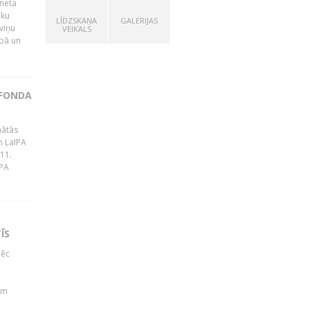
rneta
ēku
LĪDZSKAŅA
GALERIJAS
viņu
VEIKALS
bā un
 FONDA
nātās
m LaIPA
 11.
IPA
ĪS
pēc
b
em