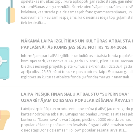
spēlētākās mūzikas topu, kurā apkopoti gan radiostaciju, gan inte
straumēšanas vietņu rezultāti. Šoreiz piedāvājam iepazīties ar cilv
kolektīvu, kas strādā pie dziesmas jeb fonogrammas tapšanas, un 
uzdevumiem. Pavisam iespējams, ka dziesmas ideja top guļamista
tiek ierakstīta...
NĀKAMĀ LAIPA IZGLĪTĪBAS UN KULTŪRAS ATBALSTA
PAPLAŠINĀTĀS KOMISIJAS SĒDE NOTIKS 15.04.2024.
Informējam par LaIPA Izglītības un kultūras atbalsta fonda paplaši
komisijas sēdi, kas notiks 2024. gada 15. aprīlī, plkst. 10.00. Aicinā
biedrus iesniegt projektu pieteikumus elektroniski, līdz 2024. gada
aprīļa plkst. 23.59, sūtot tos uz e-pasta adresi: laipa@laipa.org. La
Izglītības un kultūras atbalsta fonda (KI fonda) mērķis ir finansiāli...
LAIPA PIEŠĶIR FINANSIĀLU ATBALSTU "SUPERNOVA"
UZVARĒTĀJAM DZIESMAS POPULARIZĒŠANAI ĀRVALST
Latvijas Izpildītāju un producentu apvienība (LaIPA) jau otro gadu 
kārtas nodrošina atbalstu Latvijas nacionālās Eirovīzijas atlases je
konkursa "Supernova" uzvarētājam, piešķirot 5000 eiro dziesmas
popularizēšanas pasākumiem ārvalstīs. Šogad LaIPA atbalstu saņ
dziedātājs Dons dziesmas "Hollow" popularizēšanai ārvalstīs....