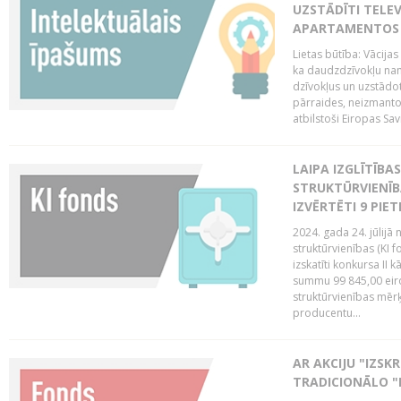
UZSTĀDĪTI TELEV
APARTAMENTOS V
Lietas būtība: Vācija
ka daudzdzīvokļu na
dzīvokļus un uzstādot
pārraides, neizmantoj
atbilstoši Eiropas Sav
LAIPA IZGLĪTĪB
STRUKTŪRVIENĪB
IZVĒRTĒTI 9 PIE
2024. gada 24. jūlijā 
struktūrvienības (KI f
izskatīti konkursa II 
summu 99 845,00 eiro.
struktūrvienības mērķi
producentu...
AR AKCIJU "IZSK
TRADICIONĀLO "