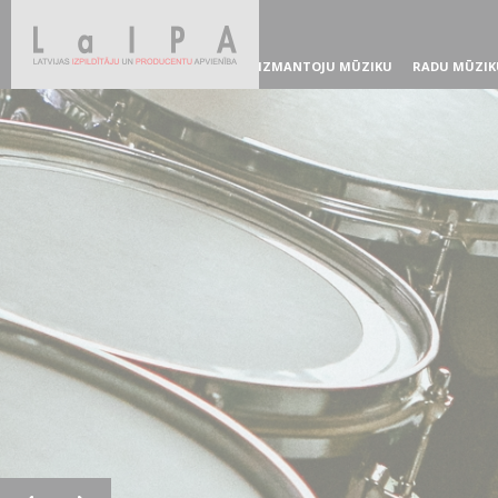
IZMANTOJU MŪZIKU
RADU MŪZIK