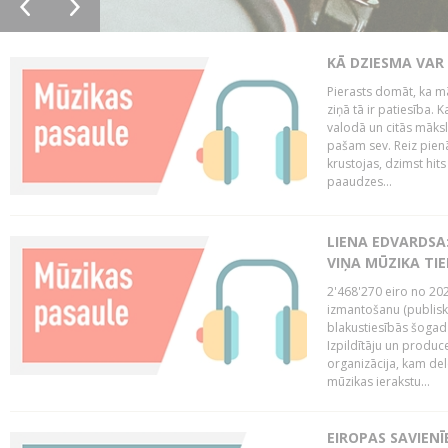
KĀ DZIESMA VAR
Pierasts domāt, ka mā
ziņā tā ir patiesība. 
valodā un citās māks
pašam sev. Reiz pienā
krustojas, dzimst hit
paaudzes...
LIENA EDVARDSA:
VIŅA MŪZIKA TI
2'468'270 eiro no 20
izmantošanu (publisk
blakustiesībās šogad
Izpildītāju un produc
organizācija, kam del
mūzikas ierakstu...
EIROPAS SAVIENĪ