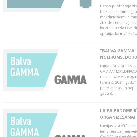
Nesen publicētajā zi
blakustiesībām digitā
māksliniekiem un mūz
atbildes no Latvijas u
ka 2019. gada DSM dir
aptauja, ko ir veikuši..
"BALVA GAMMA"
NOLIKUMS, DOK
LaIPA PADOME IZSL
GAMMA” IZPILDPRODU
Balvas GAMMA organiz
termiņš: 2024. gada 1
pieteikšanās un nepi
gada 8....
LAIPA PADOME 
ORGANIZĒŠANAI
Latvijas Izpildītāju
lēmumus par jaunvei
GAMMA organizēšanas