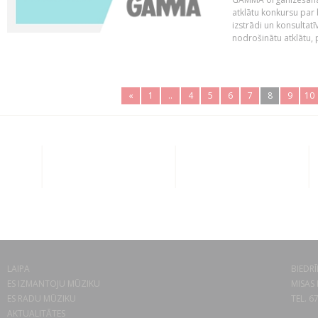
atklātu konkursu par
izstrādi un konsultat
nodrošinātu atklātu, 
«
1
..
4
5
6
7
8
9
10
LAIPA
BIEDRĪ
ES IZMANTOJU MŪZIKU
MISAS 
ES RADU MŪZIKU
TEL. 6
AKTUALITĀTES