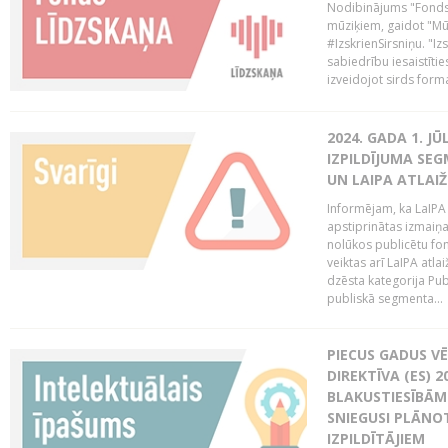
Nodibinājums "Fonds 
mūziķiem, gaidot "Mūz
#IzskrienSirsniņu. "Izs
sabiedrību iesaistīties
izveidojot sirds form
2024. GADA 1. J
IZPILDĪJUMA SE
UN LAIPA ATLAI
Informējam, ka LaIPA
apstiprinātas izmaiņ
nolūkos publicētu fo
veiktas arī LaIPA atlai
dzēsta kategorija Pub
publiskā segmenta...
PIECUS GADUS V
DIREKTĪVA (ES) 
BLAKUSTIESĪBĀM
SNIEGUSI PLĀNOT
IZPILDĪTĀJIEM