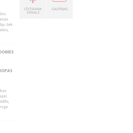
LĪDZSKAŅA
GALERIJAS
VEIKALS
ālos
aiņas
ju, tiek
vados,
ADOMES
IROPAS
ības
ujas
ādīts,
ēroga