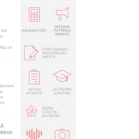
a
MŪZIKAS
 tika
KALKULATORS
PATĒRIŅA
INDEKSS
jo
ītāju un
FONOGRAMMU
REĢISTRĀCIJAS
ANKETA
nākušiem
SATURA
JAUTĀJUMS
ju
ATSKAITE
JURISTAM
na
ādi
BIEŽĀK
UZDOTIE
JAUTĀJUMI
KĀ
RIFOS