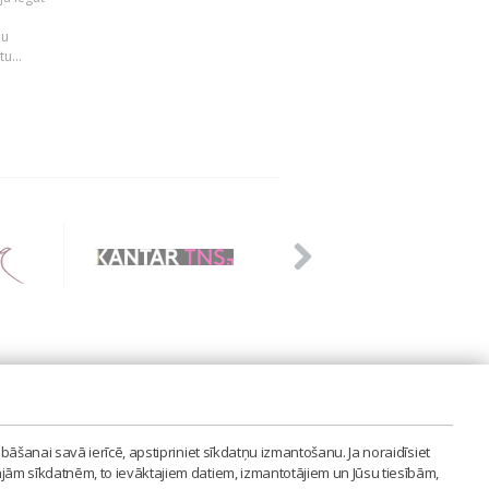
n
mu
u...
PVIENĪBA'
bāšanai savā ierīcē, apstipriniet sīkdatņu izmantošanu. Ja noraidīsiet
LAIPA.ORG
ajām sīkdatnēm, to ievāktajiem datiem, izmantotājiem un Jūsu tiesībām,