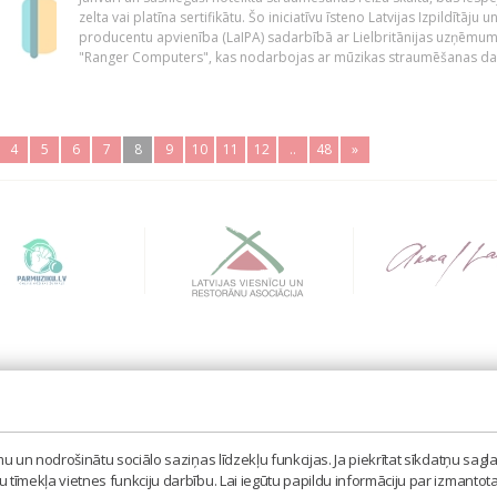
zelta vai platīna sertifikātu. Šo iniciatīvu īsteno Latvijas Izpildītāju u
producentu apvienība (LaIPA) sadarbībā ar Lielbritānijas uzņēmu
"Ranger Computers", kas nodarbojas ar mūzikas straumēšanas dat
4
5
6
7
8
9
10
11
12
..
48
»
BIEDRĪBA 'LATVIJAS IZPILDĪTĀJU UN PRODUCENTU A
MISAS IELA 3, RĪGA, LV – 1058
 un nodrošinātu sociālo saziņas līdzekļu funkcijas. Ja piekrītat sīkdatņu sagla
TEL. 67605023, MOB. 20398873, E-PASTS: LAIPA[AT]
tīmekļa vietnes funkciju darbību. Lai iegūtu papildu informāciju par izmantot