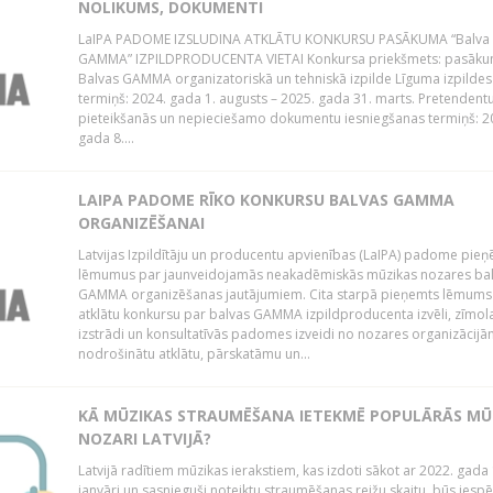
NOLIKUMS, DOKUMENTI
LaIPA PADOME IZSLUDINA ATKLĀTU KONKURSU PASĀKUMA “Balva
GAMMA” IZPILDPRODUCENTA VIETAI Konkursa priekšmets: pasāk
Balvas GAMMA organizatoriskā un tehniskā izpilde Līguma izpildes
termiņš: 2024. gada 1. augusts – 2025. gada 31. marts. Pretendent
pieteikšanās un nepieciešamo dokumentu iesniegšanas termiņš: 2
gada 8....
LAIPA PADOME RĪKO KONKURSU BALVAS GAMMA
ORGANIZĒŠANAI
Latvijas Izpildītāju un producentu apvienības (LaIPA) padome pie
lēmumus par jaunveidojamās neakadēmiskās mūzikas nozares ba
GAMMA organizēšanas jautājumiem. Cita starpā pieņemts lēmums 
atklātu konkursu par balvas GAMMA izpildproducenta izvēli, zīmol
izstrādi un konsultatīvās padomes izveidi no nozares organizācijām
nodrošinātu atklātu, pārskatāmu un...
KĀ MŪZIKAS STRAUMĒŠANA IETEKMĒ POPULĀRĀS MŪ
NOZARI LATVIJĀ?
Latvijā radītiem mūzikas ierakstiem, kas izdoti sākot ar 2022. gada 
janvāri un sasnieguši noteiktu straumēšanas reižu skaitu, būs iespē