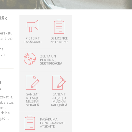
EŽĀK
ierakstu
kanālos)
PIETEIKT
DJ LICENCE
PASĀKUMU
PIETEIKUMS
s
uma
 un
ZELTA UN
PLATĪNA
SERTIFIKĀCIJA
N
A
SAŅEMT
SAŅEMT
zskatīja,
ATĻAUJU
ATĻAUJU
MŪZIKAI
MŪZIKAI
ēbelētus
VEIKALĀ
KAFEJNĪCĀ
ammu
arbība
ādi...
PASĀKUMA
FONOGRAMMU
ATSKAITE