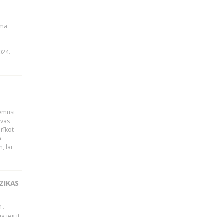
uma
u
024.
ņēmusi
lvas
rīkot
a
, lai
ZIKAS
1.
ja iegūt