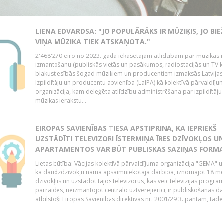
LIENA EDVARDSA: "JO POPULĀRĀKS IR MŪZIĶIS, JO BI
VIŅA MŪZIKA TIEK ATSKAŅOTA."
2'468'270 eiro no 2023. gadā iekasētajām atlīdzībām par mūzikas 
izmantošanu (publiskās vietās un pasākumos, radiostacijās un TV 
blakustiesībās šogad mūziķiem un producentiem izmaksās Latvija
Izpildītāju un producentu apvienība (LaIPA) kā kolektīvā pārvaldīj
organizācija, kam deleģēta atlīdzību administrēšana par izpildītāju
mūzikas ierakstu...
EIROPAS SAVIENĪBAS TIESA APSTIPRINA, KA IEPRIEKŠ
UZSTĀDĪTI TELEVIZORI ĪSTERMIŅA ĪRES DZĪVOKĻOS U
APARTAMENTOS VAR BŪT PUBLISKAS SAZIŅAS FORM
Lietas būtība: Vācijas kolektīvā pārvaldījuma organizācija "GEMA" u
ka daudzdzīvokļu nama apsaimniekotāja darbība, iznomājot 18 m
dzīvokļus un uzstādot tajos televizorus, kas veic televīzijas progr
pārraides, neizmantojot centrālo uztvērējierīci, ir publiskošanas d
atbilstoši Eiropas Savienības direktīvas nr. 2001/29 3. pantam, tādēj