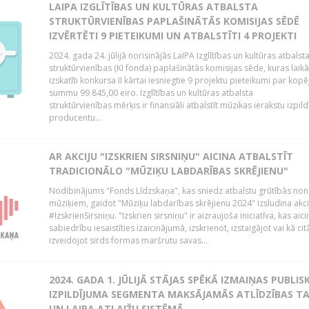
LAIPA IZGLĪTĪBAS UN KULTŪRAS ATBALSTA
STRUKTŪRVIENĪBAS PAPLAŠINĀTĀS KOMISIJAS SĒDĒ
IZVĒRTĒTI 9 PIETEIKUMI UN ATBALSTĪTI 4 PROJEKTI
2024. gada 24. jūlijā norisinājās LaIPA Izglītības un kultūras atbalst
struktūrvienības (KI fonda) paplašinātās komisijas sēde, kuras laikā
izskatīti konkursa II kārtai iesniegtie 9 projektu pieteikumi par kopē
summu 99 845,00 eiro. Izglītības un kultūras atbalsta
struktūrvienības mērķis ir finansiāli atbalstīt mūzikas ierakstu izpild
producentu...
AR AKCIJU "IZSKRIEN SIRSNIŅU" AICINA ATBALSTĪT
TRADICIONĀLO "MŪZIĶU LABDARĪBAS SKRĒJIENU"
Nodibinājums "Fonds Līdzskaņa", kas sniedz atbalstu grūtībās no
mūziķiem, gaidot "Mūziķu labdarības skrējienu 2024" izsludina akci
#IzskrienSirsniņu. "Izskrien sirsniņu" ir aizraujoša iniciatīva, kas aici
sabiedrību iesaistīties izaicinājumā, izskrienot, izstaigājot vai kā cit
izveidojot sirds formas maršrutu savas...
2024. GADA 1. JŪLIJĀ STĀJAS SPĒKĀ IZMAIŅAS PUBLIS
IZPILDĪJUMA SEGMENTA MAKSĀJAMĀS ATLĪDZĪBAS TA
UN LAIPA ATLAIŽU SISTĒMĀ