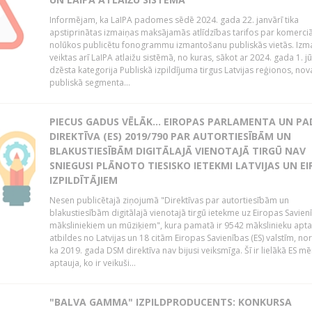
Informējam, ka LaIPA padomes sēdē 2024. gada 22. janvārī tika
apstiprinātas izmaiņas maksājamās atlīdzības tarifos par komerci
nolūkos publicētu fonogrammu izmantošanu publiskās vietās. Izm
veiktas arī LaIPA atlaižu sistēmā, no kuras, sākot ar 2024. gada 1. jūli
dzēsta kategorija Publiskā izpildījuma tirgus Latvijas reģionos, no
publiskā segmenta...
PIECUS GADUS VĒLĀK... EIROPAS PARLAMENTA UN P
DIREKTĪVA (ES) 2019/790 PAR AUTORTIESĪBĀM UN
BLAKUSTIESĪBĀM DIGITĀLAJĀ VIENOTAJĀ TIRGŪ NAV
SNIEGUSI PLĀNOTO TIESISKO IETEKMI LATVIJAS UN E
IZPILDĪTĀJIEM
Nesen publicētajā ziņojumā "Direktīvas par autortiesībām un
blakustiesībām digitālajā vienotajā tirgū ietekme uz Eiropas Savien
māksliniekiem un mūziķiem", kura pamatā ir 9542 mākslinieku apta
atbildes no Latvijas un 18 citām Eiropas Savienības (ES) valstīm, nor
ka 2019. gada DSM direktīva nav bijusi veiksmīga. Šī ir lielākā ES m
aptauja, ko ir veikuši...
"BALVA GAMMA" IZPILDPRODUCENTS: KONKURSA