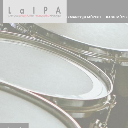
IZMANTOJU MŪZIKU
RADU MŪZIK