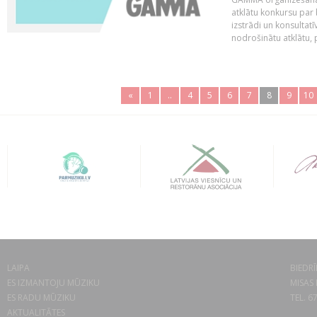
atklātu konkursu par
izstrādi un konsultat
nodrošinātu atklātu, 
«
1
..
4
5
6
7
8
9
10
LAIPA
BIEDRĪ
ES IZMANTOJU MŪZIKU
MISAS 
ES RADU MŪZIKU
TEL. 6
AKTUALITĀTES