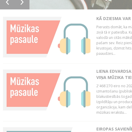
KĀ DZIESMA VAR
Pierasts domāt, ka mā
ziņā tā ir patiesība. 
valodā un citās māks
pašam sev. Reiz pienā
krustojas, dzimst hit
paaudzes...
LIENA EDVARDSA:
VIŅA MŪZIKA TI
2'468'270 eiro no 20
izmantošanu (publisk
blakustiesībās šogad
Izpildītāju un produc
organizācija, kam del
mūzikas ierakstu...
EIROPAS SAVIENĪ