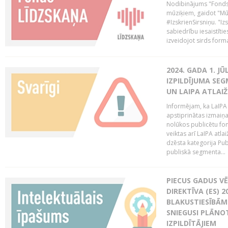
Nodibinājums "Fonds 
mūziķiem, gaidot "Mūz
#IzskrienSirsniņu. "Izs
sabiedrību iesaistīties
izveidojot sirds form
2024. GADA 1. J
IZPILDĪJUMA SE
UN LAIPA ATLAI
Informējam, ka LaIPA
apstiprinātas izmaiņ
nolūkos publicētu fo
veiktas arī LaIPA atlai
dzēsta kategorija Pub
publiskā segmenta...
PIECUS GADUS V
DIREKTĪVA (ES) 
BLAKUSTIESĪBĀM
SNIEGUSI PLĀNOT
IZPILDĪTĀJIEM