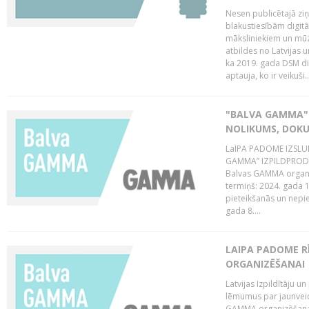
Nesen publicētajā zi
blakustiesībām digitā
māksliniekiem un mūz
atbildes no Latvijas u
ka 2019. gada DSM dir
aptauja, ko ir veikuši..
"BALVA GAMMA"
NOLIKUMS, DOK
LaIPA PADOME IZSL
GAMMA” IZPILDPRODU
Balvas GAMMA organiz
termiņš: 2024. gada 1
pieteikšanās un nepi
gada 8....
LAIPA PADOME 
ORGANIZĒŠANAI
Latvijas Izpildītāju
lēmumus par jaunvei
GAMMA organizēšanas