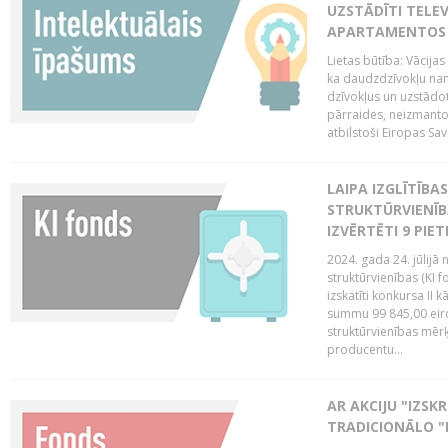
UZSTĀDĪTI TELEV
APARTAMENTOS V
Lietas būtība: Vācija
ka daudzdzīvokļu na
dzīvokļus un uzstādot
pārraides, neizmantoj
atbilstoši Eiropas Sav
LAIPA IZGLĪTĪB
STRUKTŪRVIENĪB
IZVĒRTĒTI 9 PIE
2024. gada 24. jūlijā 
struktūrvienības (KI f
izskatīti konkursa II 
summu 99 845,00 eiro.
struktūrvienības mērķi
producentu...
AR AKCIJU "IZSK
TRADICIONĀLO "