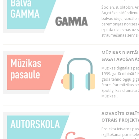
Šodien, 9. oktobrī, 
Augstākais Mūsdienu M
balvas ideju, vizuālo
ceremonijas norises 
izpilda dziesmas uz sk
straumēšanas servisie
MŪZIKAS DIGITĀ
SAGATAVOŠANĀS
Mūzikas digitālais pat
1999. gadā dibinātā N
gadā tehnoloģiju giga
Store. Par mūzikas st
Spotify, kas dibināta
Mūzikas...
AIZVADĪTS IZGLĪ
OTRAIS PROJEKT
Projekta ietvaros pas
izglītošanai par inte