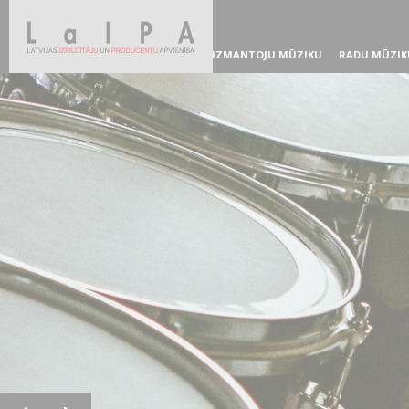
IZMANTOJU MŪZIKU
RADU MŪZIK