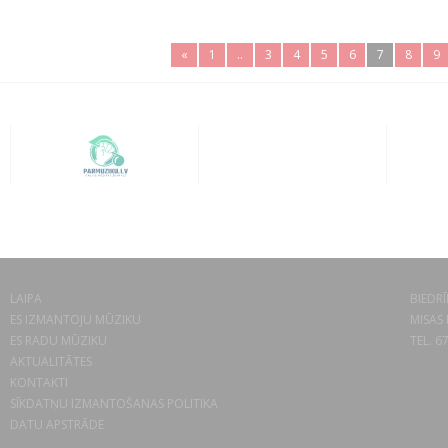
«
1
..
3
4
5
6
7
8
9
LAIPA
BIEDRĪ
ES IZMANTOJU MŪZIKU
MISAS 
ES RADU MŪZIKU
TEL. 6
AKTUALITĀTES
KONTAKTI
SĪKDATŅU IZMANTOŠANAS POLITIKA
DATU APSTRĀDE