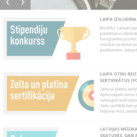
LAIPA IZSLUDINA
Biedrība "Latvijas Izp
pieteikšanos stipendi
fonogrammu producen
(mūzikas ierakstu) r
pasākumiem, sekojošu
LAIPA OTRO REIZ
SERTIFIKĀTUS (F
Zelta un platīna serti
Apliecinājumi šoreiz t
sasnieguši ievērojam
Zelta sertifikāti tiek 
miljonus reižu, savukār
LATVIJAS MŪZIK
SKATUVES, GAN 