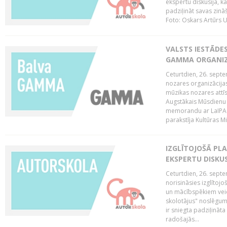
ekspertu diskusija, kā
padziļināt savas zinā
Foto: Oskars Artūrs U
VALSTS IESTĀDE
GAMMA ORGANI
Ceturtdien, 26. sept
nozares organizācijas
mūzikas nozares attī
Augstākais Mūsdienu
memorandu ar LaIPA (
parakstīja Kultūras Mi
IZGLĪTOJOŠĀ PL
EKSPERTU DISKU
Ceturtdien, 26. sept
norisināsies izglītoj
un mācībspēkiem vei
skolotājus" noslēgum
ir sniegta padziļināt
radošajās...