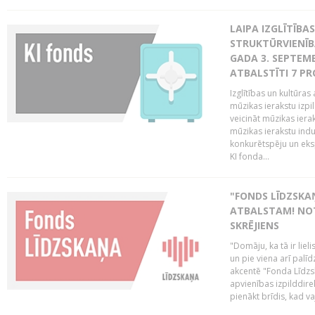
LAIPA IZGLĪTĪB
STRUKTŪRVIENĪBA
GADA 3. SEPTEMB
ATBALSTĪTI 7 PR
Izglītības un kultūras 
mūzikas ierakstu izpi
veicināt mūzikas ieraks
mūzikas ierakstu indu
konkurētspēju un eks
KI fonda...
"FONDS LĪDZSKAŅ
ATBALSTAM! NOT
SKRĒJIENS
"Domāju, ka tā ir lieli
un pie viena arī palīd
akcentē "Fonda Līdzsk
apvienības izpilddir
pienākt brīdis, kad va