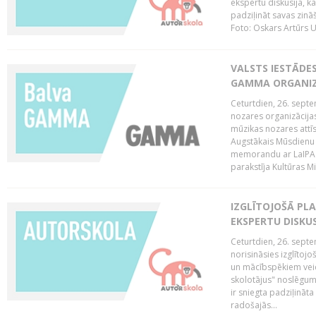
ekspertu diskusija, kā
padziļināt savas zinā
Foto: Oskars Artūrs U
VALSTS IESTĀDE
GAMMA ORGANI
Ceturtdien, 26. sept
nozares organizācijas
mūzikas nozares attī
Augstākais Mūsdienu
memorandu ar LaIPA (
parakstīja Kultūras Mi
IZGLĪTOJOŠĀ PL
EKSPERTU DISKU
Ceturtdien, 26. sept
norisināsies izglītoj
un mācībspēkiem vei
skolotājus" noslēgum
ir sniegta padziļināt
radošajās...