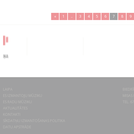
«
1
..
3
4
5
6
7
8
9
LAIPA
BIEDRĪ
ES IZMANTOJU MŪZIKU
MISAS 
ES RADU MŪZIKU
TEL. 6
AKTUALITĀTES
KONTAKTI
SĪKDATŅU IZMANTOŠANAS POLITIKA
DATU APSTRĀDE