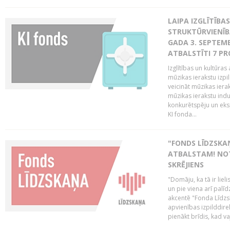
LAIPA IZGLĪTĪB
STRUKTŪRVIENĪBA
GADA 3. SEPTEMB
ATBALSTĪTI 7 PR
Izglītības un kultūras 
mūzikas ierakstu izpi
veicināt mūzikas ieraks
mūzikas ierakstu indu
konkurētspēju un eks
KI fonda...
"FONDS LĪDZSKAŅ
ATBALSTAM! NOT
SKRĒJIENS
"Domāju, ka tā ir lieli
un pie viena arī palīd
akcentē "Fonda Līdzsk
apvienības izpilddir
pienākt brīdis, kad va