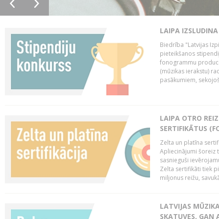
LAIPA IZSLUDINA
Biedrība "Latvijas Izp
pieteikšanos stipendi
fonogrammu producen
(mūzikas ierakstu) r
pasākumiem, sekojošu
LAIPA OTRO REIZ
SERTIFIKĀTUS (F
Zelta un platīna serti
Apliecinājumi šoreiz t
sasnieguši ievērojam
Zelta sertifikāti tiek 
miljonus reižu, savukār
LATVIJAS MŪZIK
SKATUVES, GAN 