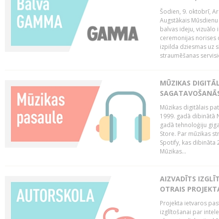
Šodien, 9. oktobrī, 
Augstākais Mūsdienu M
balvas ideju, vizuālo
ceremonijas norises 
izpilda dziesmas uz sk
straumēšanas servisie
MŪZIKAS DIGITĀ
SAGATAVOŠANĀS
Mūzikas digitālais pat
1999. gadā dibinātā N
gadā tehnoloģiju giga
Store. Par mūzikas st
Spotify, kas dibināta
Mūzikas...
AIZVADĪTS IZGLĪ
OTRAIS PROJEKT
Projekta ietvaros pas
izglītošanai par inte