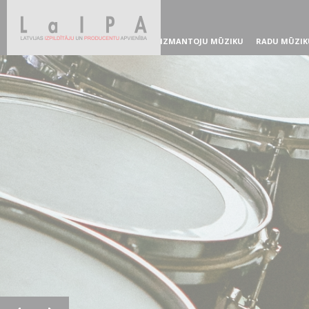
IZMANTOJU MŪZIKU
RADU MŪZIK