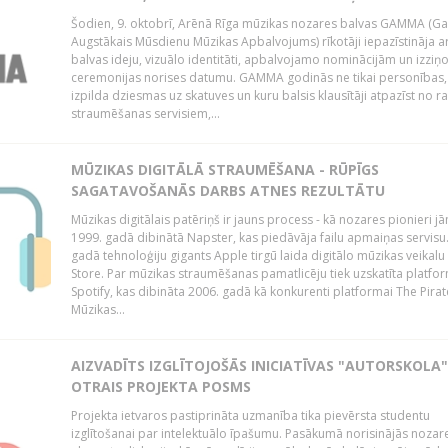
Šodien, 9. oktobrī, Arēnā Rīga mūzikas nozares balvas GAMMA (G
Augstākais Mūsdienu Mūzikas Apbalvojums) rīkotāji iepazīstināja a
balvas ideju, vizuālo identitāti, apbalvojamo nominācijām un izziņo
ceremonijas norises datumu. GAMMA godinās ne tikai personības,
izpilda dziesmas uz skatuves un kuru balsis klausītāji atpazīst no r
straumēšanas servisiem,...
MŪZIKAS DIGITĀLĀ STRAUMĒŠANA - RŪPĪGS
SAGATAVOŠANĀS DARBS ATNES REZULTĀTU
Mūzikas digitālais patēriņš ir jauns process - kā nozares pionieri j
1999. gadā dibinātā Napster, kas piedāvāja failu apmaiņas servisu
gadā tehnoloģiju gigants Apple tirgū laida digitālo mūzikas veikalu
Store. Par mūzikas straumēšanas pamatlicēju tiek uzskatīta platfo
Spotify, kas dibināta 2006. gadā kā konkurenti platformai The Pirat
Mūzikas...
AIZVADĪTS IZGLĪTOJOŠĀS INICIATĪVAS "AUTORSKOLA"
OTRAIS PROJEKTA POSMS
Projekta ietvaros pastiprināta uzmanība tika pievērsta studentu
izglītošanai par intelektuālo īpašumu. Pasākumā norisinājās nozar