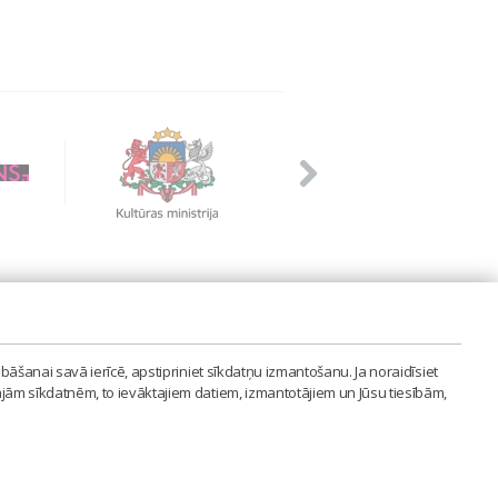
PVIENĪBA'
bāšanai savā ierīcē, apstipriniet sīkdatņu izmantošanu. Ja noraidīsiet
LAIPA.ORG
ajām sīkdatnēm, to ievāktajiem datiem, izmantotājiem un Jūsu tiesībām,