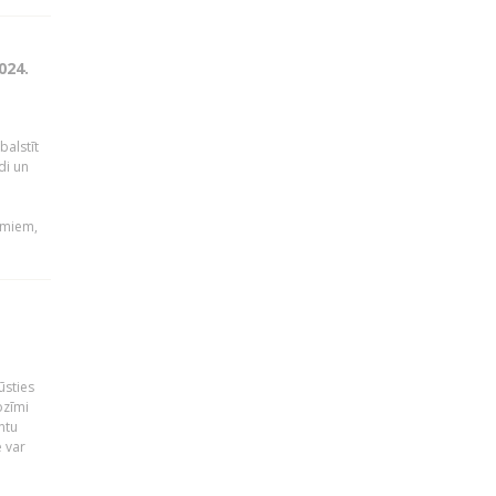
024.
balstīt
di un
umiem,
ūsties
ozīmi
ntu
 var