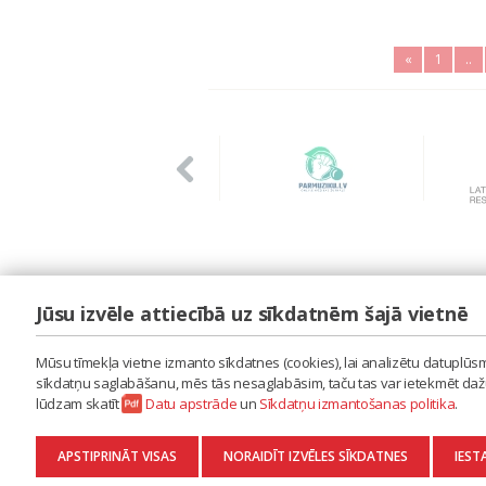
«
1
..
Jūsu izvēle attiecībā uz sīkdatnēm šajā vietnē
LAIPA
ES IZMANTOJU MŪZIKU
Mūsu tīmekļa vietne izmanto sīkdatnes (cookies), lai analizētu datuplūsmu
ES RADU MŪZIKU
sīkdatņu saglabāšanu, mēs tās nesaglabāsim, taču tas var ietekmēt dažu 
AKTUALITĀTES
lūdzam skatīt
Datu apstrāde
un
Sīkdatņu izmantošanas politika
.
KONTAKTI
SĪKDATŅU IZMANTOŠANAS POLITIKA
APSTIPRINĀT VISAS
NORAIDĪT IZVĒLES SĪKDATNES
IEST
DATU APSTRĀDE