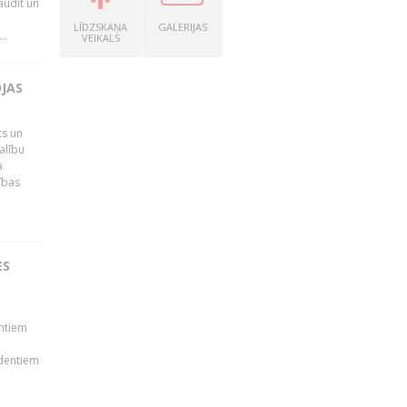
audīt un
LĪDZSKAŅA
GALERIJAS
..
VEIKALS
OJAS
ts un
alību
a
ības
ES
ā
entiem
udentiem