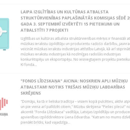
LAIPA IZGLĪTĪBAS UN KULTŪRAS ATBALSTA
STRUKTŪRVIENĪBAS PAPLAŠINĀTĀS KOMISIJAS SĒDĒ 2
GADA 3. SEPTEMBRĪ IZVĒRTĒTI 15 PIETEIKUMI UN
ATBALSTĪTI 7 PROJEKTI
Izglītības un kultūras atbalsta struktūrvienības mērķis ir finansiāli at
mūzikas ierakstu izpildītāju un producentu radošo darbību, jaunra
veicināt mūzikas ierakstu industrijas attīstību Latvijā, kā arī stiprināt
mūzikas ierakstu industrijas kā nozīmīgas radošās industrijas
konkurētspēju un eksportspēju. No iesniegtajiem projektu pieteik
KI fonda...
"FONDS LĪDZSKAŅA" AICINA: NOSKRIEN APLI MŪZIĶU
ATBALSTAM! NOTIKS TREŠAIS MŪZIĶU LABDARĪBAS
SKRĒJIENS
"Domāju, ka tā ir lieliska tradīcija – visiem kopā pulcēties, aktīvi atp
un pie viena arī palīdzēt citiem," Mūziķu skrējiena "Pieliec plecu!" n
akcentē "Fonda Līdzskaņa" vadītāja, Latvijas Izpildītāju un produce
apvienības izpilddirektore Liena Edvardsa. "Katram no mums dzīvē
pienākt brīdis, kad vajadzīga...