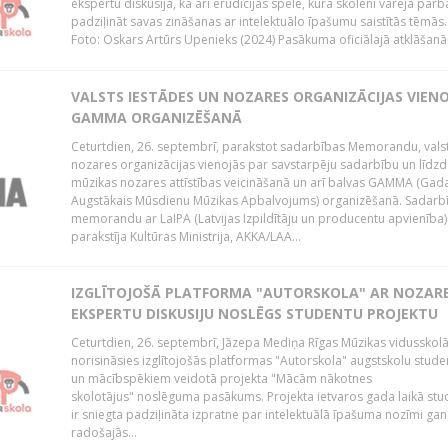
ekspertu diskusija, kā arī erudīcijas spēle, kurā skolēni varēja pārb
padziļināt savas zināšanas ar intelektuālo īpašumu saistītās tēmās.
Foto: Oskars Artūrs Upenieks (2024) Pasākuma oficiālajā atklāšanā.
VALSTS IESTĀDES UN NOZARES ORGANIZĀCIJAS VIEN
GAMMA ORGANIZĒŠANĀ
Ceturtdien, 26. septembrī, parakstot sadarbības Memorandu, vals
nozares organizācijas vienojās par savstarpēju sadarbību un līdzd
mūzikas nozares attīstības veicināšanā un arī balvas GAMMA (Gad
Augstākais Mūsdienu Mūzikas Apbalvojums) organizēšanā. Sadarb
memorandu ar LaIPA (Latvijas Izpildītāju un producentu apvienība)
parakstīja Kultūras Ministrija, AKKA/LAA...
IZGLĪTOJOŠĀ PLATFORMA "AUTORSKOLA" AR NOZAR
EKSPERTU DISKUSIJU NOSLĒGS STUDENTU PROJEKTU
Ceturtdien, 26. septembrī, Jāzepa Mediņa Rīgas Mūzikas vidusskol
norisināsies izglītojošās platformas "Autorskola" augstskolu stud
un mācībspēkiem veidotā projekta "Mācām nākotnes
skolotājus" noslēguma pasākums. Projekta ietvaros gada laikā st
ir sniegta padziļināta izpratne par intelektuālā īpašuma nozīmi gan
radošajās...