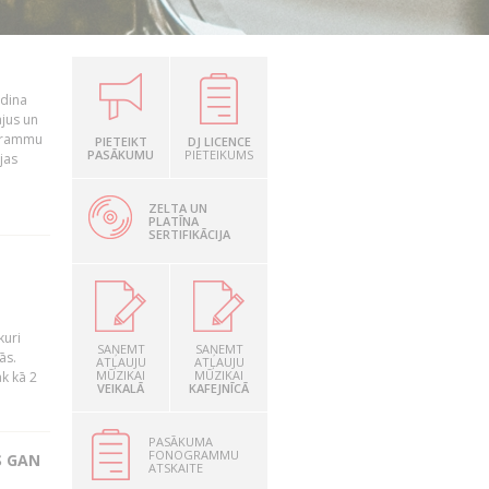
udina
ājus un
ogrammu
PIETEIKT
DJ LICENCE
PASĀKUMU
PIETEIKUMS
jas
ZELTA UN
PLATĪNA
SERTIFIKĀCIJA
kuri
SAŅEMT
SAŅEMT
ās.
ATĻAUJU
ATĻAUJU
MŪZIKAI
MŪZIKAI
āk kā 2
VEIKALĀ
KAFEJNĪCĀ
PASĀKUMA
FONOGRAMMU
S GAN
ATSKAITE