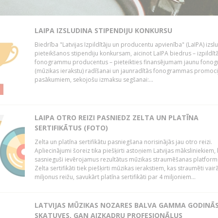
LAIPA IZSLUDINA STIPENDIJU KONKURSU
Biedrība "Latvijas Izpildītāju un producentu apvienība" (LaIPA) izsl
pieteikšanos stipendiju konkursam, aicinot LaIPA biedrus – izpildīt
fonogrammu producentus – pieteikties finansējumam jaunu fon
(mūzikas ierakstu) radīšanai un jaunradītās fonogrammas promoci
pasākumiem, sekojošu izmaksu segšanai:...
LAIPA OTRO REIZI PASNIEDZ ZELTA UN PLATĪNA
SERTIFIKĀTUS (FOTO)
Zelta un platīna sertifikātu pasniegšana norisinājās jau otro reizi.
Apliecinājumi šoreiz tika piešķirti astoņiem Latvijas māksliniekiem, 
sasnieguši ievērojamus rezultātus mūzikas straumēšanas platform
Zelta sertifikāti tiek piešķirti mūzikas ierakstiem, kas straumēti vair
miljonus reižu, savukārt platīna sertifikāti par 4 miljoniem...
LATVIJAS MŪZIKAS NOZARES BALVA GAMMA GODINĀ
SKATUVES, GAN AIZKADRU PROFESIONĀĻUS