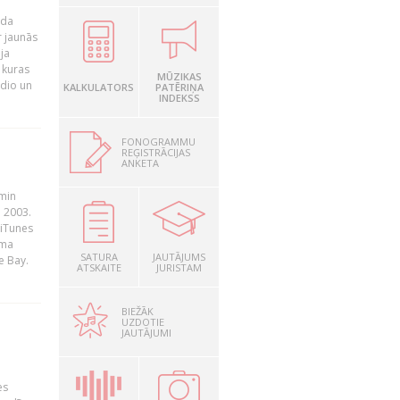
ada
r jaunās
ja
 kuras
MŪZIKAS
adio un
KALKULATORS
PATĒRIŅA
INDEKSS
FONOGRAMMU
REĢISTRĀCIJAS
ANKETA
āmin
. 2003.
 iTunes
rma
SATURA
JAUTĀJUMS
e Bay.
ATSKAITE
JURISTAM
BIEŽĀK
UZDOTIE
JAUTĀJUMI
es