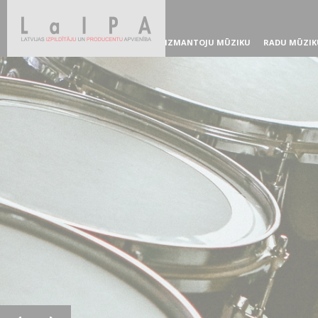
IZMANTOJU MŪZIKU
RADU MŪZIK