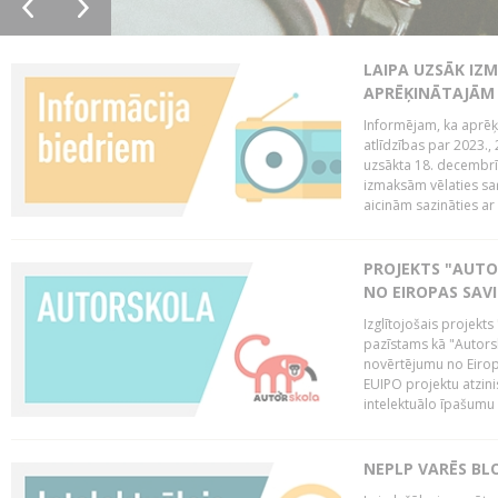
LAIPA UZSĀK IZM
APRĒĶINĀTAJĀM
Informējam, ka aprēķi
atlīdzības par 2023.
uzsākta 18. decembrī 
izmaksām vēlaties saņ
aicinām sazināties ar 
PROJEKTS "AUT
NO EIROPAS SAV
Izglītojošais projekt
pazīstams kā "Autorsk
novērtējumu no Eiropa
EUIPO projektu atzinis 
intelektuālo īpašumu 
NEPLP VARĒS BL