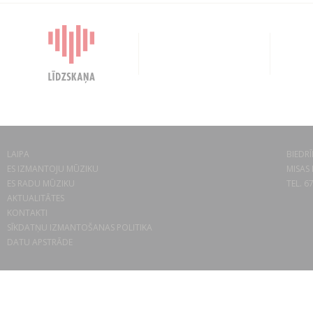
LAIPA
BIEDRĪ
ES IZMANTOJU MŪZIKU
MISAS 
ES RADU MŪZIKU
TEL. 6
AKTUALITĀTES
KONTAKTI
SĪKDATŅU IZMANTOŠANAS POLITIKA
DATU APSTRĀDE