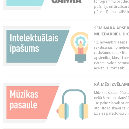
fonogrammu producent
pašmāju un ārvalstu t
pārvaldījumu. LaIPA ir
SEMINĀRĀ APSPR
MIJIEDARBĪBU DI
12. novembrī Jāzepa 
rakstīšanas nometnes
radošums satiek likum
apvienība, Music Latv
Patentu valde. Semin
ieskatu autortiesību,..
KĀ MĒS IZVĒLAM
Mūzikas straumēšanas
nekā 8 miljoni klausīt
Tie palīdz labāk orie
atbilstošo skaņu celiņ
izvēles paradoksu un 