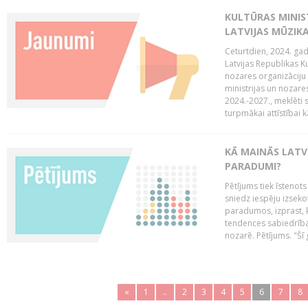
KULTŪRAS MINIST
LATVIJAS MŪZIK
Ceturtdien, 2024. gad
Latvijas Republikas Ku
nozares organizāciju 
ministrijas un nozare
2024.-2027., meklēti
turpmākai attīstībai kā
KĀ MAINĀS LATV
PARADUMI?
Pētījums tiek īstenot
sniedz iespēju izseko
paradumos, izprast, 
tendences sabiedrība
nozarē. Pētījums. "Šī g
«
1
..
2
3
4
5
6
7
8