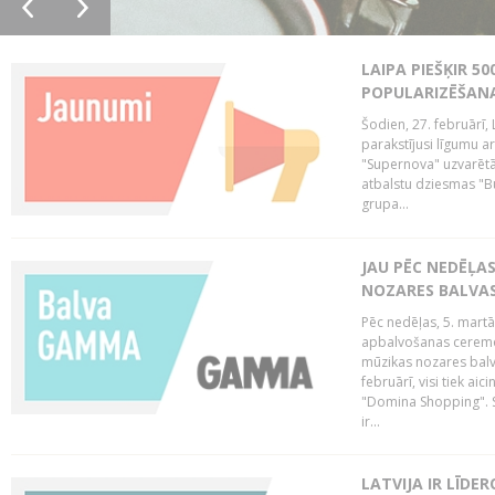
LAIPA PIEŠĶIR 5
POPULARIZĒŠANA
Šodien, 27. februārī, 
parakstījusi līgumu a
"Supernova" uzvarētāj
atbalstu dziesmas "Bu
grupa...
JAU PĒC NEDĒĻA
NOZARES BALVA
Pēc nedēļas, 5. mart
apbalvošanas ceremon
mūzikas nozares balva
februārī, visi tiek a
"Domina Shopping". S
ir...
LATVIJA IR LĪDE