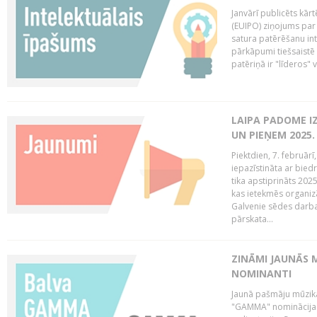
Janvārī publicēts kār
(EUIPO) ziņojums par 
satura patērēšanu int
pārkāpumi tiešsaistē 
patēriņā ir "līderos" v
LAIPA PADOME I
UN PIEŅEM 2025
Piektdien, 7. februār
iepazīstināta ar bied
tika apstiprināts 202
kas ietekmēs organiz
Galvenie sēdes darba 
pārskata...
ZINĀMI JAUNĀS 
NOMINANTI
Jaunā pašmāju mūzik
"GAMMA" nominācijas t