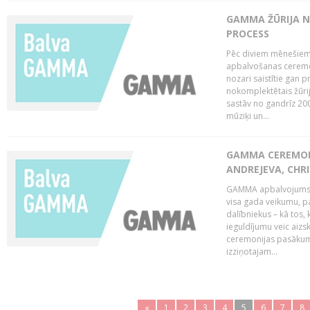
GAMMA ŽŪRIJA N
PROCESS
Pēc diviem mēnešiem 
apbalvošanas ceremon
nozari saistītie gan 
nokomplektētais žūrij
sastāv no gandrīz 200
mūziķi un...
GAMMA CEREMONI
ANDREJEVA, CHRI
GAMMA apbalvojums ir
visa gada veikumu, p
dalībniekus – kā tos, 
ieguldījumu veic aiz
ceremonijas pasākuma
izziņotajam...
«
1
2
3
4
5
6
7
8