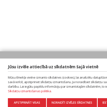
Jūsu izvēle attiecībā uz sīkdatnēm šajā vietnē
Mūsu tīmekļa vietne izmanto sīkdatnes (cookies), lai analizētu datuplūsm
savā ierīcē, apstipriniet sīkdatņu izmantošanu. Ja noraidīsiet sīkdatņu 
darbību. Lai iegūtu papildu informāciju par izmantotajām sīkdatnēm, to 
Sīkdatņu izmantošanas politika
.
APSTIPRINĀT VISAS
NORAIDĪT IZVĒLES SĪKDATNES
IES