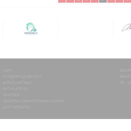
LAIPA
BIEDRĪ
ES IZMANTOJU MŪZIKU
MISAS 
ES RADU MŪZIKU
TEL. 6
AKTUALITĀTES
KONTAKTI
SĪKDATŅU IZMANTOŠANAS POLITIKA
DATU APSTRĀDE