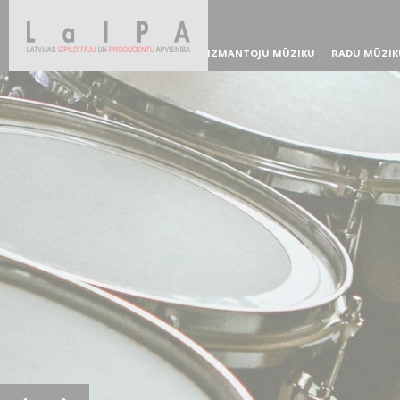
IZMANTOJU MŪZIKU
RADU MŪZIK