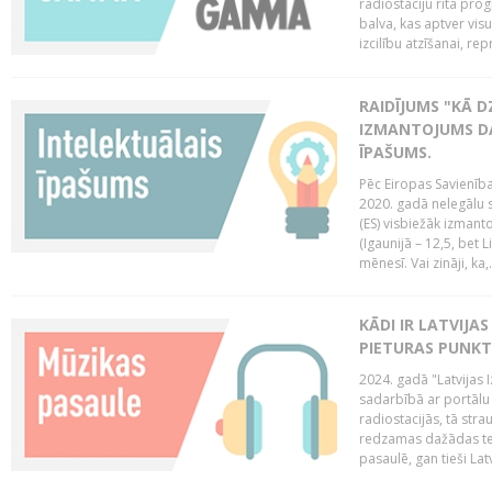
radiostaciju rīta pro
balva, kas aptver vi
izcilību atzīšanai, re
RAIDĪJUMS "KĀ D
IZMANTOJUMS DA
ĪPAŠUMS.
Pēc Eiropas Savienība
2020. gadā nelegālu 
(ES) visbiežāk izmanto
(Igaunijā – 12,5, bet Li
mēnesī. Vai zināji, ka,.
KĀDI IR LATVIJA
PIETURAS PUNKT
2024. gadā "Latvijas 
sadarbībā ar portālu 
radiostacijās, tā str
redzamas dažādas ten
pasaulē, gan tieši La