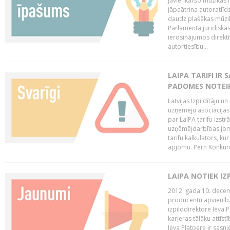
Jāvienkāršo mūzikas l
jāpaātrina autoratlīd
daudz plašākas mūzik
Parlamenta juridiskā
ierosinājumos direktī
autortiesību...
LAIPA TARIFI IR
PADOMES NOTEIK
Latvijas Izpildītāju u
uzņēmēju asociācijas 
par LaIPA tarifu izs
uzņēmējdarbības jom
tarifu kalkulators, ku
apjomu. Pērn Konkur
LAIPA NOTIEK I
2012. gada 10. decemb
producentu apvienības
izpilddirektore Ieva 
karjeras tālāku attīst
Ieva Platpere ir sasn