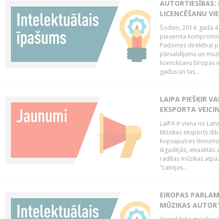
AUTORTIESĪBAS: 
LICENCĒŠANU VI
Šodien, 2014. gada 4.
pieņemta kompromisa
Padomes direktīvai pa
pārvaldījumu un muzik
licencēšanu Eiropas ie
gadus un tas...
LAIPA PIEŠĶIR V
EKSPORTA VEICI
LaIPA ir viena no Latv
Mūzikas eksports dib
kopsapulces lēmumu, 
ikgadējās, iekasētās 
radītas mūzikas atpaz
"Latvijas...
EIROPAS PARLAM
MŪZIKAS AUTORT