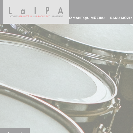
IZMANTOJU MŪZIKU
RADU MŪZIK