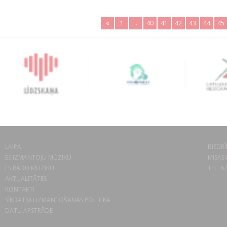
«
1
..
40
41
42
43
44
45
LAIPA
BIEDRĪ
ES IZMANTOJU MŪZIKU
MISAS 
ES RADU MŪZIKU
TEL. 6
AKTUALITĀTES
KONTAKTI
SĪKDATŅU IZMANTOŠANAS POLITIKA
DATU APSTRĀDE