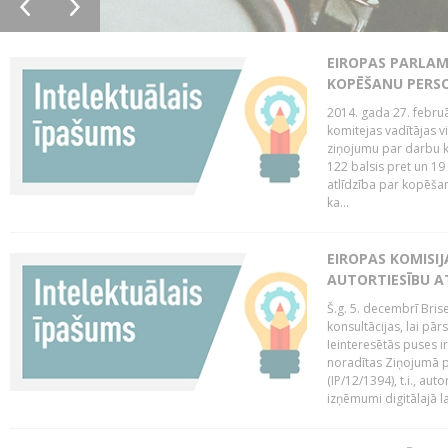
EIROPAS PARLAM
KOPĒŠANU PERS
2014. gada 27. februā
komitejas vadītājas v
ziņojumu par darbu k
122 balsis pret un 19
atlīdzība par kopēša
ka...
EIROPAS KOMISIJ
AUTORTIESĪBU A
Š.g. 5. decembrī Bris
konsultācijas, lai pār
Ieinteresētās puses i
noradītas Ziņojumā pa
(IP/12/1394), t.i., aut
izņēmumi digitālajā la