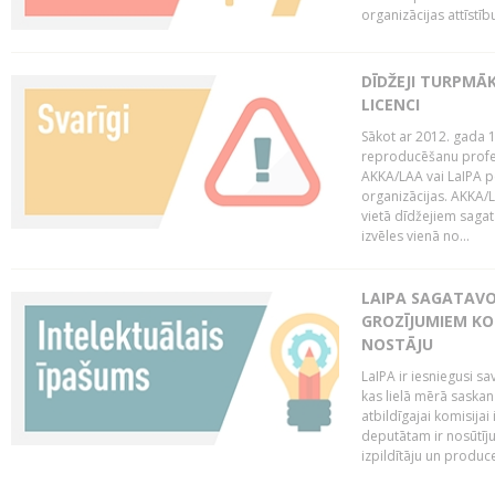
organizācijas attīstību
DĪDŽEJI TURPMĀ
LICENCI
Sākot ar 2012. gada 1
reproducēšanu profe
AKKA/LAA vai LaIPA p
organizācijas. AKKA/L
vietā dīdžejiem sagat
izvēles vienā no...
LAIPA SAGATAVO
GROZĪJUMIEM KO
NOSTĀJU
LaIPA ir iesniegusi s
kas lielā mērā saskan
atbildīgajai komisija
deputātam ir nosūtīju
izpildītāju un produc