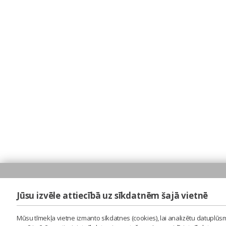
Jūsu izvēle attiecībā uz sīkdatnēm šajā vietnē
Mūsu tīmekļa vietne izmanto sīkdatnes (cookies), lai analizētu datuplūsm