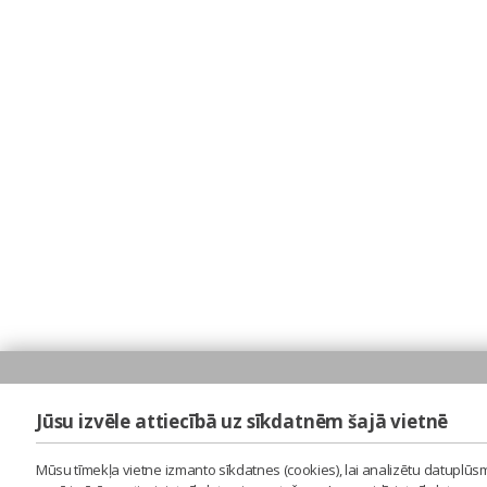
Jūsu izvēle attiecībā uz sīkdatnēm šajā vietnē
Mūsu tīmekļa vietne izmanto sīkdatnes (cookies), lai analizētu datuplūsm