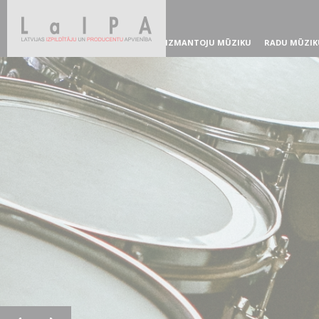
IZMANTOJU MŪZIKU
RADU MŪZIK