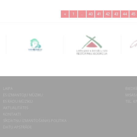
«
1
..
40
41
42
43
44
45
LAIPA
BIEDRĪ
ES IZMANTOJU MŪZIKU
MISAS 
ES RADU MŪZIKU
TEL. 6
AKTUALITĀTES
KONTAKTI
SĪKDATŅU IZMANTOŠANAS POLITIKA
DATU APSTRĀDE