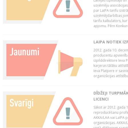
Latvijas Izpildītāju u
uzņēmēju asociācijas 
par LaIPA tarifu izs
uzņēmējdarbības jom
tarifu kalkulators, ku
apjomu. Pērn Konkur
LAIPA NOTIEK I
2012. gada 10. decemb
producentu apvienības
izpilddirektore Ieva 
karjeras tālāku attīst
Ieva Platpere ir sasn
organizācijas attīstību
DĪDŽEJI TURPMĀ
LICENCI
Sākot ar 2012. gada 1
reproducēšanu profe
AKKA/LAA vai LaIPA p
organizācijas. AKKA/L
vietā dīdžejiem sagat