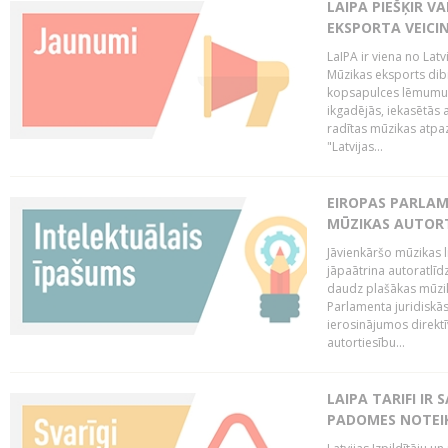
LAIPA PIEŠĶIR V
EKSPORTA VEICI
LaIPA ir viena no Latv
Mūzikas eksports dib
kopsapulces lēmumu, 
ikgadējās, iekasētās 
radītas mūzikas atpaz
"Latvijas...
EIROPAS PARLAM
MŪZIKAS AUTORT
Jāvienkāršo mūzikas l
jāpaātrina autoratlīd
daudz plašākas mūzik
Parlamenta juridiskā
ierosinājumos direktī
autortiesību...
LAIPA TARIFI IR
PADOMES NOTEIK