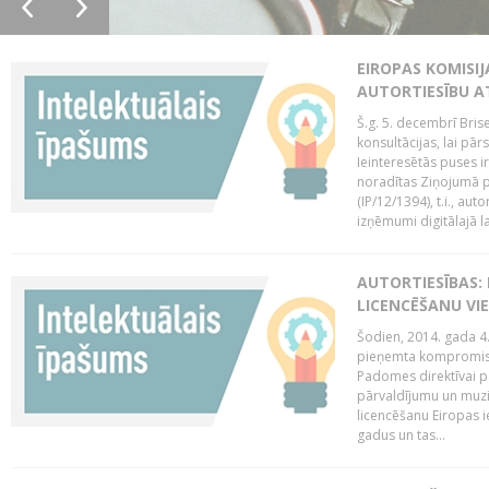
EIROPAS KOMISIJ
AUTORTIESĪBU A
Š.g. 5. decembrī Bris
konsultācijas, lai pār
Ieinteresētās puses i
noradītas Ziņojumā pa
(IP/12/1394), t.i., aut
izņēmumi digitālajā la
AUTORTIESĪBAS: 
LICENCĒŠANU VI
Šodien, 2014. gada 4.
pieņemta kompromisa
Padomes direktīvai pa
pārvaldījumu un muzik
licencēšanu Eiropas ie
gadus un tas...