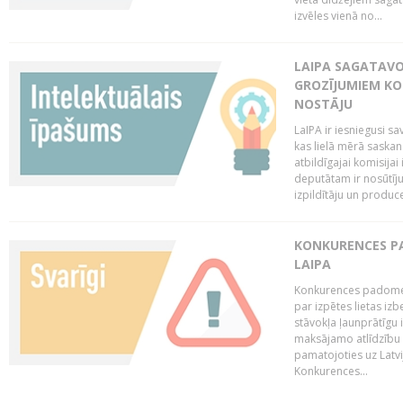
izvēles vienā no...
LAIPA SAGATAVO
GROZĪJUMIEM KO
NOSTĀJU
LaIPA ir iesniegusi s
kas lielā mērā saskan
atbildīgajai komisija
deputātam ir nosūtīju
izpildītāju un produc
KONKURENCES PA
LAIPA
Konkurences padome 
par izpētes lietas iz
stāvokļa ļaunprātīgu
maksājamo atlīdzību 
pamatojoties uz Latv
Konkurences...